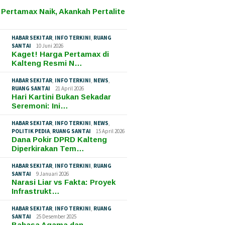
 Pertamax Naik, Akankah Pertalite
HABAR SEKITAR
,
INFO TERKINI
,
RUANG
SANTAI
10 Juni 2026
Kaget! Harga Pertamax di
Kalteng Resmi N…
HABAR SEKITAR
,
INFO TERKINI
,
NEWS
,
RUANG SANTAI
21 April 2026
Hari Kartini Bukan Sekadar
Seremoni: Ini…
HABAR SEKITAR
,
INFO TERKINI
,
NEWS
,
POLITIK PEDIA
,
RUANG SANTAI
15 April 2026
Dana Pokir DPRD Kalteng
Diperkirakan Tem…
HABAR SEKITAR
,
INFO TERKINI
,
RUANG
SANTAI
9 Januari 2026
Narasi Liar vs Fakta: Proyek
Infrastrukt…
HABAR SEKITAR
,
INFO TERKINI
,
RUANG
SANTAI
25 Desember 2025
Bahasa Agama dan