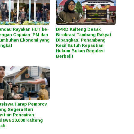
ndau Rayakan HUT ke-
DPRD Kalteng Desak
engan Capaian IPM dan
Birokrasi Tambang Rakyat
tumbuhan Ekonomi yang
Dipangkas, Penambang
ngkat
Kecil Butuh Kepastian
Hukum Bukan Regulasi
Berbelit
asiswa Harap Pemprov
eng Segera Beri
stian Pencairan
iswa 10.000 Kalteng
kah