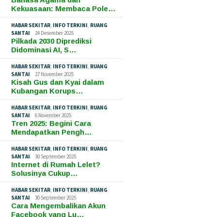
Kekuasaan: Membaca Pole…
HABAR SEKITAR
,
INFO TERKINI
,
RUANG
SANTAI
24 Desember 2025
Pilkada 2030 Diprediksi
Didominasi AI, S…
HABAR SEKITAR
,
INFO TERKINI
,
RUANG
SANTAI
27 November 2025
Kisah Gus dan Kyai dalam
Kubangan Korups…
HABAR SEKITAR
,
INFO TERKINI
,
RUANG
SANTAI
6 November 2025
Tren 2025: Begini Cara
Mendapatkan Pengh…
HABAR SEKITAR
,
INFO TERKINI
,
RUANG
SANTAI
30 September 2025
Internet di Rumah Lelet?
Solusinya Cukup…
HABAR SEKITAR
,
INFO TERKINI
,
RUANG
SANTAI
30 September 2025
Cara Mengembalikan Akun
Facebook yang Lu…