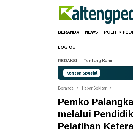
Loncat
ke
konten
BERANDA
NEWS
POLITIK PED
LOG OUT
REDAKSI
Tentang Kami
Konten Spesial
Ha
Beranda
Habar Sekitar
Pemko Palangka
melalui Pendidi
Pelatihan Keter