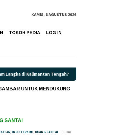
KAMIS, 6 AGUSTUS 2026
AN
TOKOH PEDIA
LOG IN
antan Tengah?
Kaget! Harga Pertamax di Kalteng Resmi Na
 GAMBAR UNTUK MENDUKUNG
G SANTAI
EKITAR
,
INFO TERKINI
,
RUANG SANTAI
10 Juni