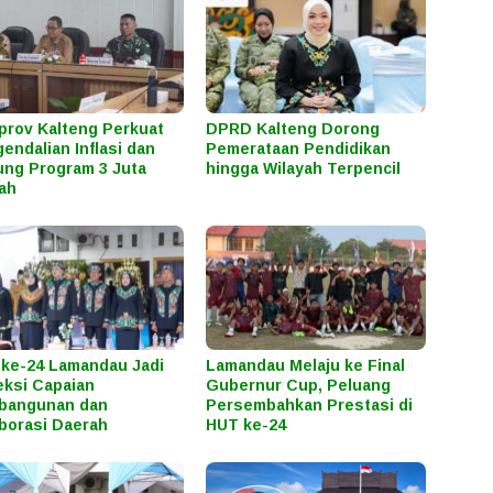
rov Kalteng Perkuat
DPRD Kalteng Dorong
endalian Inflasi dan
Pemerataan Pendidikan
ng Program 3 Juta
hingga Wilayah Terpencil
ah
ke-24 Lamandau Jadi
Lamandau Melaju ke Final
eksi Capaian
Gubernur Cup, Peluang
bangunan dan
Persembahkan Prestasi di
borasi Daerah
HUT ke-24