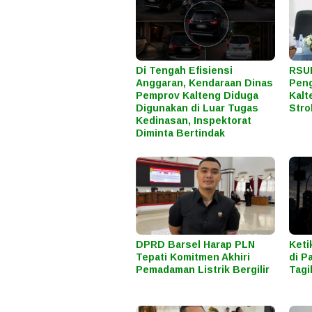
Di Tengah Efisiensi
RSUD
Anggaran, Kendaraan Dinas
Peng
Pemprov Kalteng Diduga
Kalt
Digunakan di Luar Tugas
Stro
Kedinasan, Inspektorat
Diminta Bertindak
DPRD Barsel Harap PLN
Keti
Tepati Komitmen Akhiri
di P
Pemadaman Listrik Bergilir
Tagi