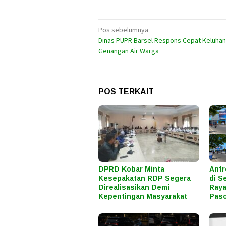
Navigasi
Pos sebelumnya
Dinas PUPR Barsel Respons Cepat Keluhan
pos
Genangan Air Warga
POS TERKAIT
DPRD Kobar Minta
Antr
Kesepakatan RDP Segera
di S
Direalisasikan Demi
Raya
Kepentingan Masyarakat
Paso