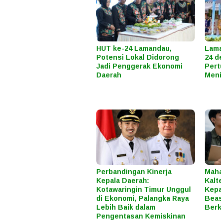
HUT ke-24 Lamandau,
Lama
Potensi Lokal Didorong
24 d
Jadi Penggerak Ekonomi
Per
Daerah
Meni
Perbandingan Kinerja
Mah
Kepala Daerah:
Kalt
Kotawaringin Timur Unggul
Kepa
di Ekonomi, Palangka Raya
Beas
Lebih Baik dalam
Ber
Pengentasan Kemiskinan