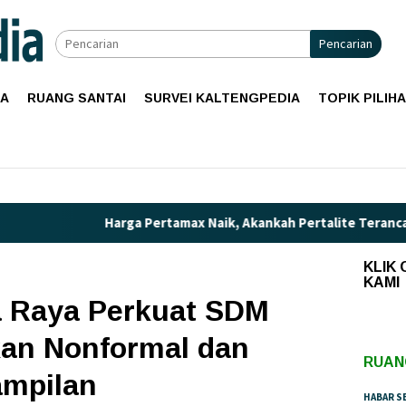
Pencarian
IA
RUANG SANTAI
SURVEI KALTENGPEDIA
TOPIK PILIH
rga Pertamax Naik, Akankah Pertalite Terancam Langka di Kalim
KLIK
KAMI
 Raya Perkuat SDM
kan Nonformal dan
RUAN
ampilan
HABAR S