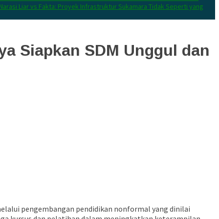
Narasi Liar vs Fakta: Proyek Infrastruktur Sukamara Tidak Seperti yang
aya Siapkan SDM Unggul dan
lalui pengembangan pendidikan nonformal yang dinilai
aga kursus dan pelatihan dalam meningkatkan keterampilan