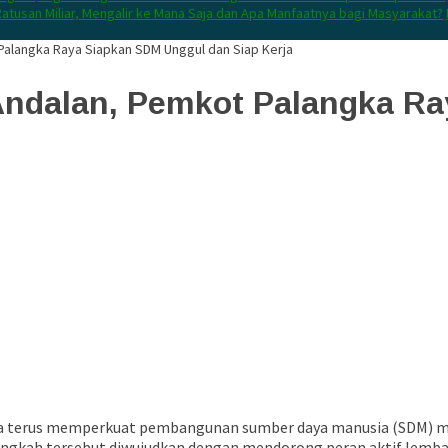
atusan Miliar, Mengalir ke Mana Saja dan Apa Manfaatnya bagi Masyarakat?
Palangka Raya Siapkan SDM Unggul dan Siap Kerja
Andalan, Pemkot Palangka R
ya terus memperkuat pembangunan sumber daya manusia (SDM) me
Langkah tersebut diwujudkan dengan mendorong peran aktif lemb