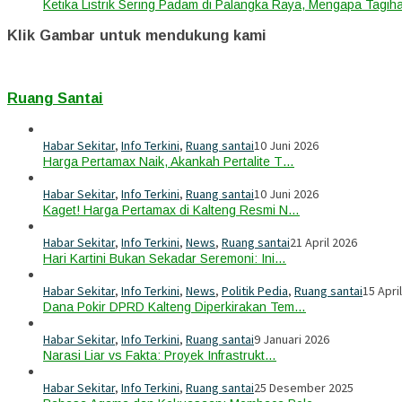
Ketika Listrik Sering Padam di Palangka Raya, Mengapa Tagih
Klik Gambar untuk mendukung kami
Ruang Santai
Habar Sekitar
,
Info Terkini
,
Ruang santai
10 Juni 2026
Harga Pertamax Naik, Akankah Pertalite T…
Habar Sekitar
,
Info Terkini
,
Ruang santai
10 Juni 2026
Kaget! Harga Pertamax di Kalteng Resmi N…
Habar Sekitar
,
Info Terkini
,
News
,
Ruang santai
21 April 2026
Hari Kartini Bukan Sekadar Seremoni: Ini…
Habar Sekitar
,
Info Terkini
,
News
,
Politik Pedia
,
Ruang santai
15 Apri
Dana Pokir DPRD Kalteng Diperkirakan Tem…
Habar Sekitar
,
Info Terkini
,
Ruang santai
9 Januari 2026
Narasi Liar vs Fakta: Proyek Infrastrukt…
Habar Sekitar
,
Info Terkini
,
Ruang santai
25 Desember 2025