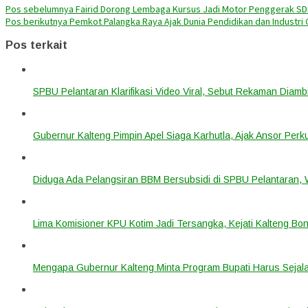
Pos sebelumnya
Fairid Dorong Lembaga Kursus Jadi Motor Penggerak SDM
Pos berikutnya
Pemkot Palangka Raya Ajak Dunia Pendidikan dan Industr
Pos terkait
SPBU Pelantaran Klarifikasi Video Viral, Sebut Rekaman Diam
Gubernur Kalteng Pimpin Apel Siaga Karhutla, Ajak Ansor Pe
Diduga Ada Pelangsiran BBM Bersubsidi di SPBU Pelantaran,
Lima Komisioner KPU Kotim Jadi Tersangka, Kejati Kalteng B
Mengapa Gubernur Kalteng Minta Program Bupati Harus Seja