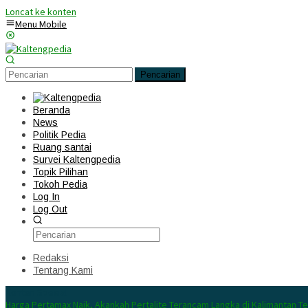
Loncat ke konten
Menu Mobile
Pencarian
Beranda
News
Politik Pedia
Ruang santai
Survei Kaltengpedia
Topik Pilihan
Tokoh Pedia
Log In
Log Out
Redaksi
Tentang Kami
Konten Spesial
Harga Pertamax Naik, Akankah Pertalite Terancam Langka di Kalimantan T