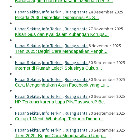
Bahasa Agama dan Kekuasaan: Membaca Pole…
Habar Sekitar
,
Info Terkini
,
Ruang santai
24 Desember 2025
Pilkada 2030 Diprediksi Didominasi AI, S…
Habar Sekitar
,
Info Terkini
,
Ruang santai
27 November 2025
Kisah Gus dan Kyai dalam Kubangan Korups…
Habar Sekitar
,
Info Terkini
,
Ruang santai
6 November 2025
Tren 2025: Begini Cara Mendapatkan Pengh…
Habar Sekitar
,
Info Terkini
,
Ruang santai
30 September 2025
Internet di Rumah Lelet? Solusinya Cukup…
Habar Sekitar
,
Info Terkini
,
Ruang santai
30 September 2025
Cara Mengembalikan Akun Facebook yang Lu…
Habar Sekitar
,
Info Terkini
,
Ruang santai
30 September 2025
HP Terkunci karena Lupa PIN/Password? Be…
Habar Sekitar
,
Info Terkini
,
Ruang santai
30 September 2025
Cukup 1 Menit, WhatsApp Terkunci Diduga …
Habar Sekitar
,
Info Terkini
,
Ruang santai
30 September 2025
Tren 2025: Begini Cara Menghasilkan Uang…