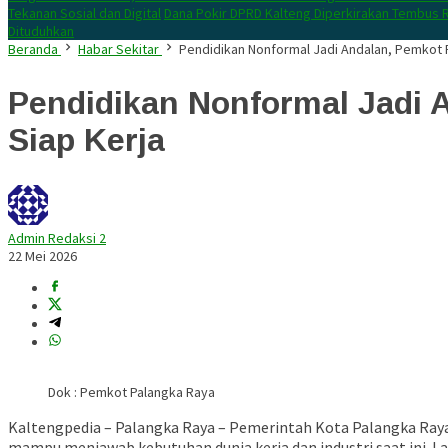
Tekanan Sosial dan Digital
Dana Pokir DPRD Kalteng Diperkirakan Tembus R
Dituduhkan
Beranda
Habar Sekitar
Pendidikan Nonformal Jadi Andalan, Pemkot 
Pendidikan Nonformal Jadi 
Siap Kerja
Admin Redaksi 2
22 Mei 2026
Dok : Pemkot Palangka Raya
Kaltengpedia – Palangka Raya – Pemerintah Kota Palangka Ra
mampu menjawab kebutuhan dunia kerja dan industri saat ini. 