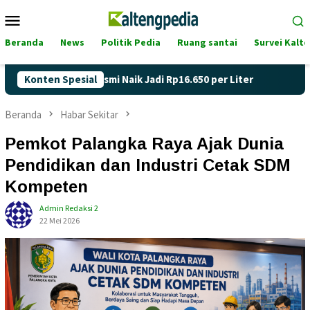
Loncat
Menu
ke
Mobile
konten
Beranda
News
Politik Pedia
Ruang santai
Survei Kalt
di Kalteng Resmi Naik Jadi Rp16.650 per Liter
Konten Spesial
Hari Kartin
Beranda
Habar Sekitar
Pemkot Palangka Raya Ajak Dunia
Pendidikan dan Industri Cetak SDM
Kompeten
Admin Redaksi 2
22 Mei 2026