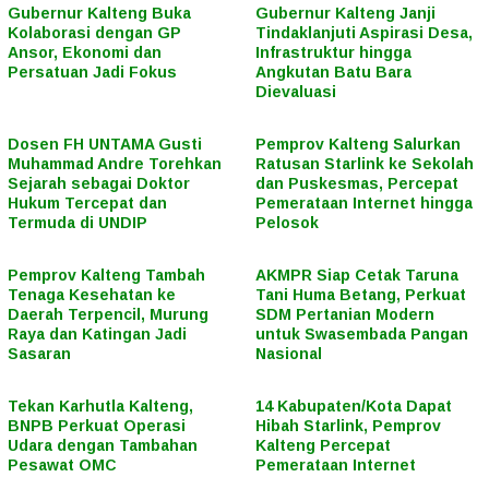
Gubernur Kalteng Buka
Gubernur Kalteng Janji
Kolaborasi dengan GP
Tindaklanjuti Aspirasi Desa,
Ansor, Ekonomi dan
Infrastruktur hingga
Persatuan Jadi Fokus
Angkutan Batu Bara
Dievaluasi
Dosen FH UNTAMA Gusti
Pemprov Kalteng Salurkan
Muhammad Andre Torehkan
Ratusan Starlink ke Sekolah
Sejarah sebagai Doktor
dan Puskesmas, Percepat
Hukum Tercepat dan
Pemerataan Internet hingga
Termuda di UNDIP
Pelosok
Pemprov Kalteng Tambah
AKMPR Siap Cetak Taruna
Tenaga Kesehatan ke
Tani Huma Betang, Perkuat
Daerah Terpencil, Murung
SDM Pertanian Modern
Raya dan Katingan Jadi
untuk Swasembada Pangan
Sasaran
Nasional
Tekan Karhutla Kalteng,
14 Kabupaten/Kota Dapat
BNPB Perkuat Operasi
Hibah Starlink, Pemprov
Udara dengan Tambahan
Kalteng Percepat
Pesawat OMC
Pemerataan Internet