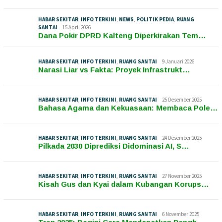
HABAR SEKITAR
,
INFO TERKINI
,
NEWS
,
POLITIK PEDIA
,
RUANG
SANTAI
15 April 2026
Dana Pokir DPRD Kalteng Diperkirakan Tem…
HABAR SEKITAR
,
INFO TERKINI
,
RUANG SANTAI
9 Januari 2026
Narasi Liar vs Fakta: Proyek Infrastrukt…
HABAR SEKITAR
,
INFO TERKINI
,
RUANG SANTAI
25 Desember 2025
Bahasa Agama dan Kekuasaan: Membaca Pole…
HABAR SEKITAR
,
INFO TERKINI
,
RUANG SANTAI
24 Desember 2025
Pilkada 2030 Diprediksi Didominasi AI, S…
HABAR SEKITAR
,
INFO TERKINI
,
RUANG SANTAI
27 November 2025
Kisah Gus dan Kyai dalam Kubangan Korups…
HABAR SEKITAR
,
INFO TERKINI
,
RUANG SANTAI
6 November 2025