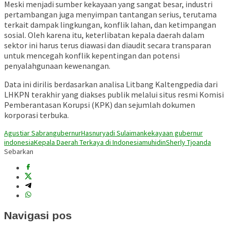
Meski menjadi sumber kekayaan yang sangat besar, industri
pertambangan juga menyimpan tantangan serius, terutama
terkait dampak lingkungan, konflik lahan, dan ketimpangan
sosial. Oleh karena itu, keterlibatan kepala daerah dalam
sektor ini harus terus diawasi dan diaudit secara transparan
untuk mencegah konflik kepentingan dan potensi
penyalahgunaan kewenangan.
Data ini dirilis berdasarkan analisa Litbang Kaltengpedia dari
LHKPN terakhir yang diakses publik melalui situs resmi Komisi
Pemberantasan Korupsi (KPK) dan sejumlah dokumen
korporasi terbuka.
Agustiar Sabran
gubernur
Hasnuryadi Sulaiman
kekayaan gubernur
indonesia
Kepala Daerah Terkaya di Indonesia
muhidin
Sherly Tjoanda
Sebarkan
Navigasi pos