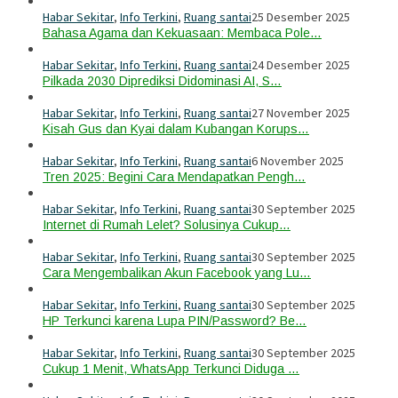
Habar Sekitar
,
Info Terkini
,
Ruang santai
25 Desember 2025
Bahasa Agama dan Kekuasaan: Membaca Pole…
Habar Sekitar
,
Info Terkini
,
Ruang santai
24 Desember 2025
Pilkada 2030 Diprediksi Didominasi AI, S…
Habar Sekitar
,
Info Terkini
,
Ruang santai
27 November 2025
Kisah Gus dan Kyai dalam Kubangan Korups…
Habar Sekitar
,
Info Terkini
,
Ruang santai
6 November 2025
Tren 2025: Begini Cara Mendapatkan Pengh…
Habar Sekitar
,
Info Terkini
,
Ruang santai
30 September 2025
Internet di Rumah Lelet? Solusinya Cukup…
Habar Sekitar
,
Info Terkini
,
Ruang santai
30 September 2025
Cara Mengembalikan Akun Facebook yang Lu…
Habar Sekitar
,
Info Terkini
,
Ruang santai
30 September 2025
HP Terkunci karena Lupa PIN/Password? Be…
Habar Sekitar
,
Info Terkini
,
Ruang santai
30 September 2025
Cukup 1 Menit, WhatsApp Terkunci Diduga …