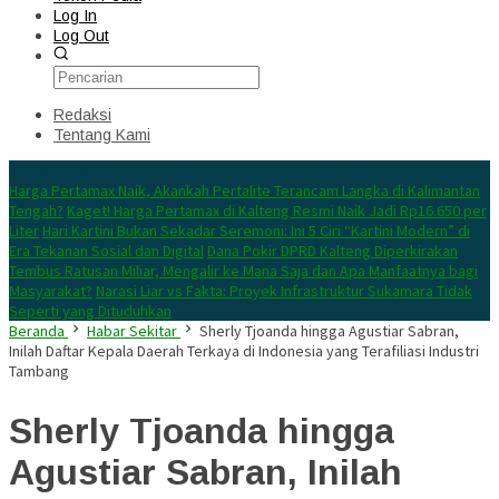
Log In
Log Out
Redaksi
Tentang Kami
Konten Spesial
Harga Pertamax Naik, Akankah Pertalite Terancam Langka di Kalimantan
Tengah?
Kaget! Harga Pertamax di Kalteng Resmi Naik Jadi Rp16.650 per
Liter
Hari Kartini Bukan Sekadar Seremoni: Ini 5 Ciri “Kartini Modern” di
Era Tekanan Sosial dan Digital
Dana Pokir DPRD Kalteng Diperkirakan
Tembus Ratusan Miliar, Mengalir ke Mana Saja dan Apa Manfaatnya bagi
Masyarakat?
Narasi Liar vs Fakta: Proyek Infrastruktur Sukamara Tidak
Seperti yang Dituduhkan
Beranda
Habar Sekitar
Sherly Tjoanda hingga Agustiar Sabran,
Inilah Daftar Kepala Daerah Terkaya di Indonesia yang Terafiliasi Industri
Tambang
Sherly Tjoanda hingga
Agustiar Sabran, Inilah