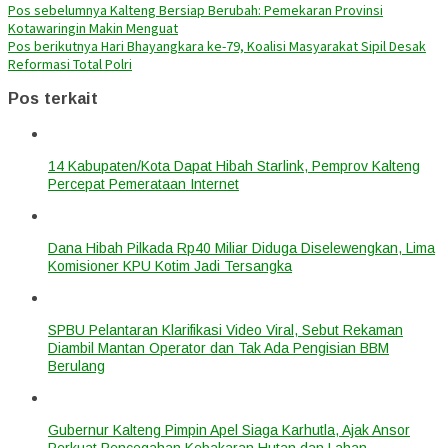
Pos sebelumnya
Kalteng Bersiap Berubah: Pemekaran Provinsi
Kotawaringin Makin Menguat
Pos berikutnya
Hari Bhayangkara ke-79, Koalisi Masyarakat Sipil Desak
Reformasi Total Polri
Pos terkait
14 Kabupaten/Kota Dapat Hibah Starlink, Pemprov Kalteng
Percepat Pemerataan Internet
Dana Hibah Pilkada Rp40 Miliar Diduga Diselewengkan, Lima
Komisioner KPU Kotim Jadi Tersangka
SPBU Pelantaran Klarifikasi Video Viral, Sebut Rekaman
Diambil Mantan Operator dan Tak Ada Pengisian BBM
Berulang
Gubernur Kalteng Pimpin Apel Siaga Karhutla, Ajak Ansor
Perkuat Pencegahan Kebakaran Hutan dan Lahan