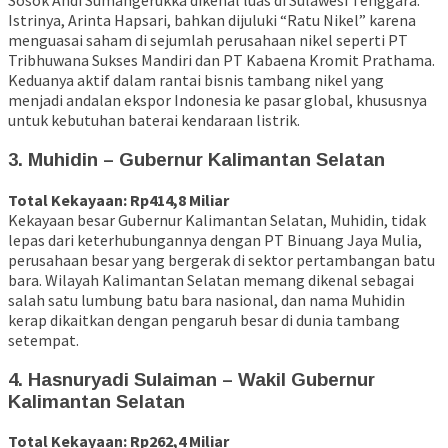
Sosok Andi Sumangerukka dikenal luas di Sulawesi Tenggara.
Istrinya, Arinta Hapsari, bahkan dijuluki “Ratu Nikel” karena
menguasai saham di sejumlah perusahaan nikel seperti PT
Tribhuwana Sukses Mandiri dan PT Kabaena Kromit Prathama.
Keduanya aktif dalam rantai bisnis tambang nikel yang
menjadi andalan ekspor Indonesia ke pasar global, khususnya
untuk kebutuhan baterai kendaraan listrik.
3. Muhidin – Gubernur Kalimantan Selatan
Total Kekayaan: Rp414,8 Miliar
Kekayaan besar Gubernur Kalimantan Selatan, Muhidin, tidak
lepas dari keterhubungannya dengan PT Binuang Jaya Mulia,
perusahaan besar yang bergerak di sektor pertambangan batu
bara. Wilayah Kalimantan Selatan memang dikenal sebagai
salah satu lumbung batu bara nasional, dan nama Muhidin
kerap dikaitkan dengan pengaruh besar di dunia tambang
setempat.
4. Hasnuryadi Sulaiman – Wakil Gubernur
Kalimantan Selatan
Total Kekayaan: Rp262,4 Miliar