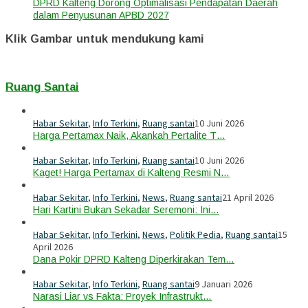
DPRD Kalteng Dorong Optimalisasi Pendapatan Daerah
dalam Penyusunan APBD 2027
Klik Gambar untuk mendukung kami
Ruang Santai
Habar Sekitar
,
Info Terkini
,
Ruang santai
10 Juni 2026
Harga Pertamax Naik, Akankah Pertalite T…
Habar Sekitar
,
Info Terkini
,
Ruang santai
10 Juni 2026
Kaget! Harga Pertamax di Kalteng Resmi N…
Habar Sekitar
,
Info Terkini
,
News
,
Ruang santai
21 April 2026
Hari Kartini Bukan Sekadar Seremoni: Ini…
Habar Sekitar
,
Info Terkini
,
News
,
Politik Pedia
,
Ruang santai
15
April 2026
Dana Pokir DPRD Kalteng Diperkirakan Tem…
Habar Sekitar
,
Info Terkini
,
Ruang santai
9 Januari 2026
Narasi Liar vs Fakta: Proyek Infrastrukt…