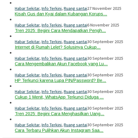
Habar Sekitar
,
Info Terkini
,
Ruang santai
27 November 2025
Kisah Gus dan Kyai dalam Kubangan Korups…
Habar Sekitar
,
Info Terkini
,
Ruang santai
6 November 2025
Tren 2025: Begini Cara Mendapatkan Pengh…
Habar Sekitar
,
Info Terkini
,
Ruang santai
30 September 2025
Internet di Rumah Lelet? Solusinya Cukup…
Habar Sekitar
,
Info Terkini
,
Ruang santai
30 September 2025
Cara Mengembalikan Akun Facebook yang Lu…
Habar Sekitar
,
Info Terkini
,
Ruang santai
30 September 2025
HP Terkunci karena Lupa PIN/Password? Be…
Habar Sekitar
,
Info Terkini
,
Ruang santai
30 September 2025
Cukup 1 Menit, WhatsApp Terkunci Diduga …
Habar Sekitar
,
Info Terkini
,
Ruang santai
30 September 2025
Tren 2025: Begini Cara Menghasilkan Uang…
Habar Sekitar
,
Info Terkini
,
Ruang santai
30 September 2025
Cara Terbaru Pulihkan Akun Instagram Saa…