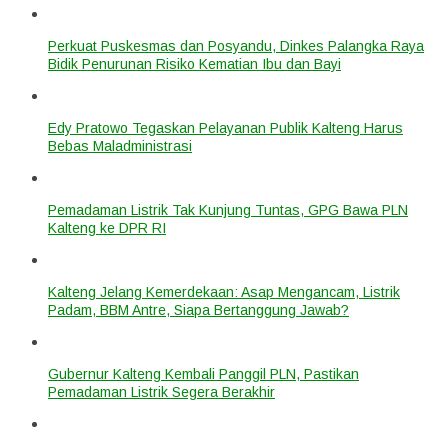
Perkuat Puskesmas dan Posyandu, Dinkes Palangka Raya
Bidik Penurunan Risiko Kematian Ibu dan Bayi
Edy Pratowo Tegaskan Pelayanan Publik Kalteng Harus
Bebas Maladministrasi
Pemadaman Listrik Tak Kunjung Tuntas, GPG Bawa PLN
Kalteng ke DPR RI
Kalteng Jelang Kemerdekaan: Asap Mengancam, Listrik
Padam, BBM Antre, Siapa Bertanggung Jawab?
Gubernur Kalteng Kembali Panggil PLN, Pastikan
Pemadaman Listrik Segera Berakhir