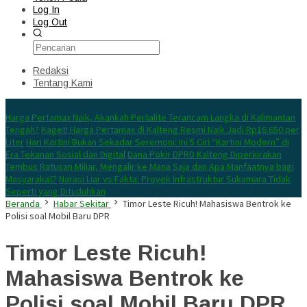
Log In
Log Out
Redaksi
Tentang Kami
Konten Spesial
Harga Pertamax Naik, Akankah Pertalite Terancam Langka di Kalimantan
Tengah?
Kaget! Harga Pertamax di Kalteng Resmi Naik Jadi Rp16.650 per
Liter
Hari Kartini Bukan Sekadar Seremoni: Ini 5 Ciri “Kartini Modern” di
Era Tekanan Sosial dan Digital
Dana Pokir DPRD Kalteng Diperkirakan
Tembus Ratusan Miliar, Mengalir ke Mana Saja dan Apa Manfaatnya bagi
Masyarakat?
Narasi Liar vs Fakta: Proyek Infrastruktur Sukamara Tidak
Seperti yang Dituduhkan
Beranda
Habar Sekitar
Timor Leste Ricuh! Mahasiswa Bentrok ke
Polisi soal Mobil Baru DPR
Timor Leste Ricuh!
Mahasiswa Bentrok ke
Polisi soal Mobil Baru DPR