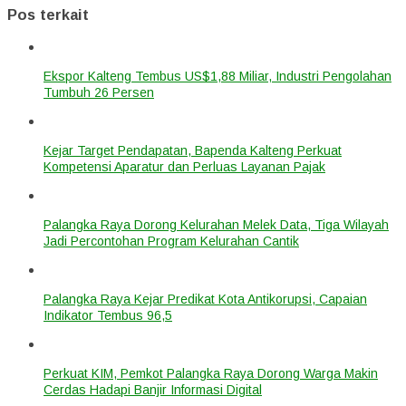
Pos terkait
Ekspor Kalteng Tembus US$1,88 Miliar, Industri Pengolahan
Tumbuh 26 Persen
Kejar Target Pendapatan, Bapenda Kalteng Perkuat
Kompetensi Aparatur dan Perluas Layanan Pajak
Palangka Raya Dorong Kelurahan Melek Data, Tiga Wilayah
Jadi Percontohan Program Kelurahan Cantik
Palangka Raya Kejar Predikat Kota Antikorupsi, Capaian
Indikator Tembus 96,5
Perkuat KIM, Pemkot Palangka Raya Dorong Warga Makin
Cerdas Hadapi Banjir Informasi Digital