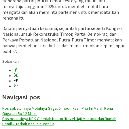
Beberapa partai politik Timor Leste yang tahun lalu
menyetujui anggaran 2025 untuk membeli mobil baru
mengatakan akan meminta parlemen untuk membatalkan
rencana itu.
Dalam pernyataan bersama, sejumlah partai seperti Kongres
Nasional untuk Rekonstruksi Timor, Partai Demokrat, dan
Perkaya Persatuan Nasional Putra-Putra Timor menyatakan
bahwa pembelian tersebut “tidak mencerminkan kepentingan
publik”.
Sebarkan
Navigasi pos
Pos sebelumnya
Mobilnya Gagal Dimodifikasi, Pria Ini Malah Kena
Gugatan Rp 12 Miliar
Pos berikutnya
KPK Geledah Kantor Travel Haji Maktour dan Rumah
Pemilik Terkait Kasus Kuota Haji