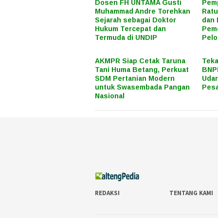
Dosen FH UNTAMA Gusti
Pemp
Muhammad Andre Torehkan
Ratu
Sejarah sebagai Doktor
dan 
Hukum Tercepat dan
Peme
Termuda di UNDIP
Pel
AKMPR Siap Cetak Taruna
Teka
Tani Huma Betang, Perkuat
BNPB
SDM Pertanian Modern
Uda
untuk Swasembada Pangan
Pes
Nasional
REDAKSI
TENTANG KAMI