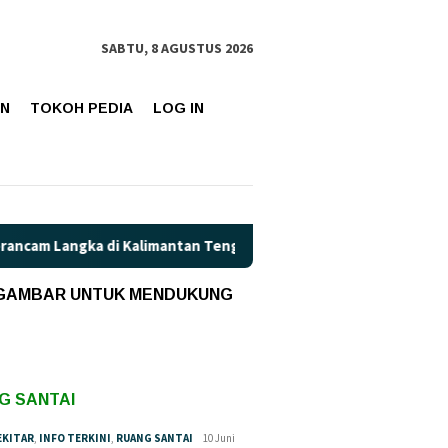
SABTU, 8 AGUSTUS 2026
AN
TOKOH PEDIA
LOG IN
angka di Kalimantan Tengah?
Kaget! Harga Pertamax di Ka
 GAMBAR UNTUK MENDUKUNG
G SANTAI
EKITAR
,
INFO TERKINI
,
RUANG SANTAI
10 Juni