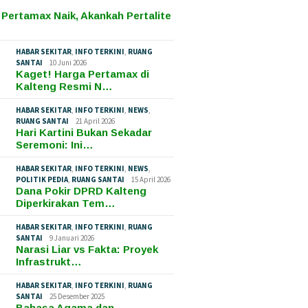
 Pertamax Naik, Akankah Pertalite
HABAR SEKITAR
,
INFO TERKINI
,
RUANG
SANTAI
10 Juni 2026
Kaget! Harga Pertamax di
Kalteng Resmi N…
HABAR SEKITAR
,
INFO TERKINI
,
NEWS
,
RUANG SANTAI
21 April 2026
Hari Kartini Bukan Sekadar
Seremoni: Ini…
HABAR SEKITAR
,
INFO TERKINI
,
NEWS
,
POLITIK PEDIA
,
RUANG SANTAI
15 April 2026
Dana Pokir DPRD Kalteng
Diperkirakan Tem…
HABAR SEKITAR
,
INFO TERKINI
,
RUANG
SANTAI
9 Januari 2026
Narasi Liar vs Fakta: Proyek
Infrastrukt…
HABAR SEKITAR
,
INFO TERKINI
,
RUANG
SANTAI
25 Desember 2025
Bahasa Agama dan