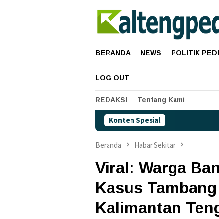
Loncat
ke
konten
BERANDA
NEWS
POLITIK PED
LOG OUT
REDAKSI
Tentang Kami
Konten Spesial
Beranda
Habar Sekitar
Viral: Warga Ba
Kasus Tambang P
Kalimantan Ten