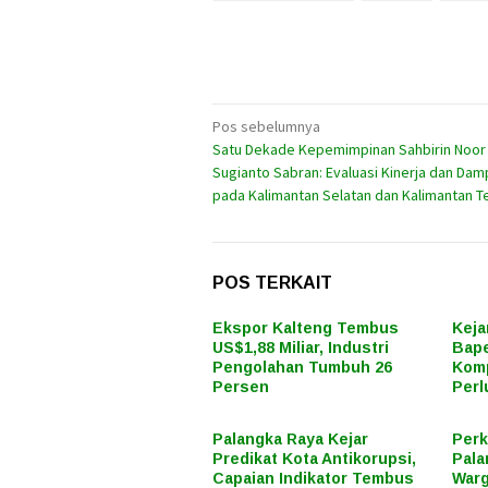
Navigasi
Pos sebelumnya
Satu Dekade Kepemimpinan Sahbirin Noor
pos
Sugianto Sabran: Evaluasi Kinerja dan Da
pada Kalimantan Selatan dan Kalimantan 
POS TERKAIT
Ekspor Kalteng Tembus
Keja
US$1,88 Miliar, Industri
Bape
Pengolahan Tumbuh 26
Komp
Persen
Perl
Palangka Raya Kejar
Perk
Predikat Kota Antikorupsi,
Pala
Capaian Indikator Tembus
Warg