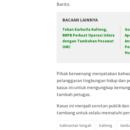
Barito.
BACAAN LAINNYA
Tekan Karhutla Kalteng,
Gu
BNPB Perkuat Operasi Udara
Ap
dengan Tambahan Pesawat
An
OMC
Pe
Hu
Pihak berwenang menyatakan bahwa t
pelanggaran lingkungan hidup dan 
kasus ini untuk mengungkap kemungki
tambah petugas.
Kasus ini menjadi sorotan publik da
tambang untuk selalu mematuhi per
kalimantan tengah
kalteng
tamba