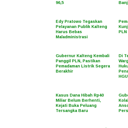
96,5
Banj
Edy Pratowo Tegaskan
Pema
Pelayanan Publik Kalteng
Kunj
Harus Bebas
PLN 
Maladministrasi
Gubernur Kalteng Kembali
Di T
Panggil PLN, Pastikan
Warg
Pemadaman Listrik Segera
Huku
Berakhir
Pena
HGU
Kasus Dana Hibah Rp40
Gube
Miliar Belum Berhenti,
Kola
Kejati Buka Peluang
Anso
Tersangka Baru
Pers