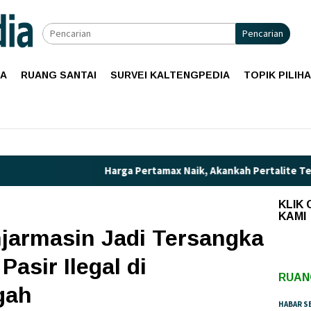
Pencarian
IA
RUANG SANTAI
SURVEI KALTENGPEDIA
TOPIK PILIH
Harga Pertamax Naik, Akankah Pertalite Terancam L
KLIK
KAMI
njarmasin Jadi Tersangka
asir Ilegal di
RUAN
gah
HABAR S