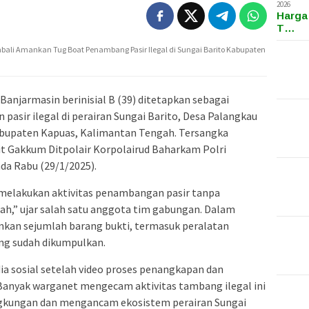
2026
Harga
T…
ali Amankan Tug Boat Penambang Pasir Ilegal di Sungai Barito Kabupaten
Banjarmasin berinisial B (39) ditetapkan sebagai
asir ilegal di perairan Sungai Barito, Desa Palangkau
bupaten Kapuas, Kalimantan Tengah. Tersangka
t Gakkum Ditpolair Korpolairud Baharkam Polri
da Rabu (29/1/2025).
melakukan aktivitas penambangan pasir tanpa
ah,” ujar salah satu anggota tim gabungan. Dalam
kan sejumlah barang bukti, termasuk peralatan
ng sudah dikumpulkan.
dia sosial setelah video proses penangkapan dan
 Banyak warganet mengecam aktivitas tambang ilegal ini
gkungan dan mengancam ekosistem perairan Sungai