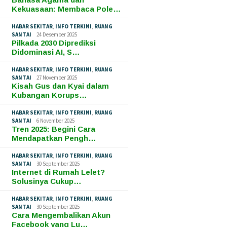
Kekuasaan: Membaca Pole…
HABAR SEKITAR
,
INFO TERKINI
,
RUANG
SANTAI
24 Desember 2025
Pilkada 2030 Diprediksi
Didominasi AI, S…
HABAR SEKITAR
,
INFO TERKINI
,
RUANG
SANTAI
27 November 2025
Kisah Gus dan Kyai dalam
Kubangan Korups…
HABAR SEKITAR
,
INFO TERKINI
,
RUANG
SANTAI
6 November 2025
Tren 2025: Begini Cara
Mendapatkan Pengh…
HABAR SEKITAR
,
INFO TERKINI
,
RUANG
SANTAI
30 September 2025
Internet di Rumah Lelet?
Solusinya Cukup…
HABAR SEKITAR
,
INFO TERKINI
,
RUANG
SANTAI
30 September 2025
Cara Mengembalikan Akun
Facebook yang Lu…