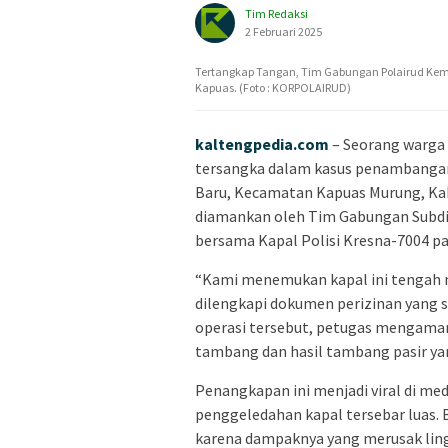
Tim Redaksi
2 Februari 2025
Tertangkap Tangan, Tim Gabungan Polairud Kemb
Kapuas. (Foto : KORPOLAIRUD)
kaltengpedia.com
– Seorang warga 
tersangka dalam kasus penambangan p
Baru, Kecamatan Kapuas Murung, Ka
diamankan oleh Tim Gabungan Subdi
bersama Kapal Polisi Kresna-7004 pa
“Kami menemukan kapal ini tengah 
dilengkapi dokumen perizinan yang s
operasi tersebut, petugas mengaman
tambang dan hasil tambang pasir ya
Penangkapan ini menjadi viral di me
penggeledahan kapal tersebar luas.
karena dampaknya yang merusak lin