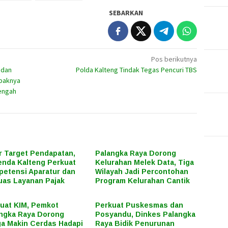
SEBARKAN
Pos berikutnya
 dan
Polda Kalteng Tindak Tegas Pencuri TBS
mpaknya
Tengah
r Target Pendapatan,
Palangka Raya Dorong
nda Kalteng Perkuat
Kelurahan Melek Data, Tiga
etensi Aparatur dan
Wilayah Jadi Percontohan
uas Layanan Pajak
Program Kelurahan Cantik
uat KIM, Pemkot
Perkuat Puskesmas dan
ngka Raya Dorong
Posyandu, Dinkes Palangka
a Makin Cerdas Hadapi
Raya Bidik Penurunan