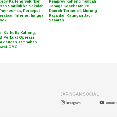
rov Kalteng Salurkan
Pemprov Kalteng Tambah
san Starlink ke Sekolah
Tenaga Kesehatan ke
Puskesmas, Percepat
Daerah Terpencil, Murung
rataan Internet hingga
Raya dan Katingan Jadi
osok
Sasaran
n Karhutla Kalteng,
 Perkuat Operasi
ra dengan Tambahan
awat OMC
JARINGAN SOCIAL
Instagram
Youtub