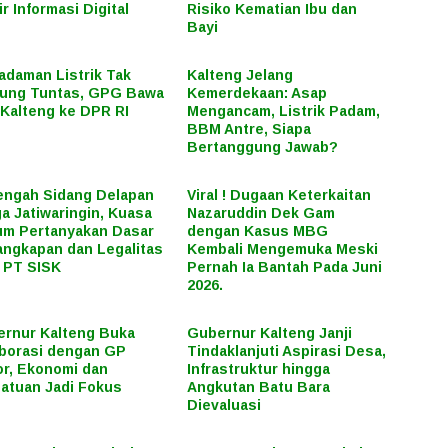
ir Informasi Digital
Risiko Kematian Ibu dan
Bayi
daman Listrik Tak
Kalteng Jelang
ung Tuntas, GPG Bawa
Kemerdekaan: Asap
Kalteng ke DPR RI
Mengancam, Listrik Padam,
BBM Antre, Siapa
Bertanggung Jawab?
engah Sidang Delapan
Viral ! Dugaan Keterkaitan
a Jatiwaringin, Kuasa
Nazaruddin Dek Gam
m Pertanyakan Dasar
dengan Kasus MBG
ngkapan dan Legalitas
Kembali Mengemuka Meski
 PT SISK
Pernah Ia Bantah Pada Juni
2026.
rnur Kalteng Buka
Gubernur Kalteng Janji
borasi dengan GP
Tindaklanjuti Aspirasi Desa,
r, Ekonomi dan
Infrastruktur hingga
atuan Jadi Fokus
Angkutan Batu Bara
Dievaluasi