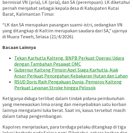
berinisial VN (pria), LK (pria), dan SA (perempuan). LK diketahui
pernah menjabat sebagai kepala desa di Kabupaten Kutai
Barat, Kalimantan Timur.
“LK dan SA merupakan pasangan suami-istri, sedangkan VN
yang ditangkap di Kaltim merupakan saudara dari SA,” ujarnya
di Muara Teweh, Selasa (21/4/2026).
Bacaan Lainnya
Tekan Karhutla Kalteng, BNPB Perkuat Operasi Udara
dengan Tambahan Pesawat OMC
Gubernur Kalteng Pimpin Apel Siaga Karhutla, Ajak
Ansor Perkuat Pencegahan Kebakaran Hutan dan Lahan
RSUD Doris Raih Pengakuan Dunia, Pemprov Kalteng
Perkuat Layanan Stroke hingga Pelosok
Ketiganya diduga terlibat dalam tindak pidana pembunuhan
yang menewaskan lima orang dan menyebabkan satu korban
lainnya mengalami luka berat. Saat ini, kasus tersebut masih
dalam tahap pengembangan.
Kapolres menjelaskan, para terduga pelaku ditangkap di tiga
lokasi berbeda pada Selasa pagi. Diketahui, antara korban dan