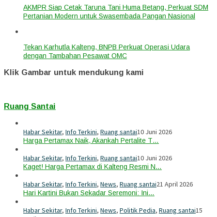
AKMPR Siap Cetak Taruna Tani Huma Betang, Perkuat SDM
Pertanian Modern untuk Swasembada Pangan Nasional
Tekan Karhutla Kalteng, BNPB Perkuat Operasi Udara
dengan Tambahan Pesawat OMC
Klik Gambar untuk mendukung kami
Ruang Santai
Habar Sekitar
,
Info Terkini
,
Ruang santai
10 Juni 2026
Harga Pertamax Naik, Akankah Pertalite T…
Habar Sekitar
,
Info Terkini
,
Ruang santai
10 Juni 2026
Kaget! Harga Pertamax di Kalteng Resmi N…
Habar Sekitar
,
Info Terkini
,
News
,
Ruang santai
21 April 2026
Hari Kartini Bukan Sekadar Seremoni: Ini…
Habar Sekitar
,
Info Terkini
,
News
,
Politik Pedia
,
Ruang santai
15