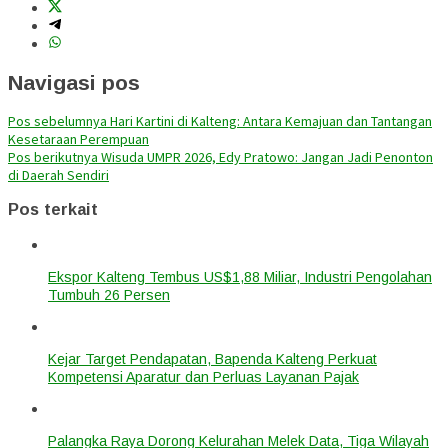
Navigasi pos
Pos sebelumnya
Hari Kartini di Kalteng: Antara Kemajuan dan Tantangan
Kesetaraan Perempuan
Pos berikutnya
Wisuda UMPR 2026, Edy Pratowo: Jangan Jadi Penonton
di Daerah Sendiri
Pos terkait
Ekspor Kalteng Tembus US$1,88 Miliar, Industri Pengolahan
Tumbuh 26 Persen
Kejar Target Pendapatan, Bapenda Kalteng Perkuat
Kompetensi Aparatur dan Perluas Layanan Pajak
Palangka Raya Dorong Kelurahan Melek Data, Tiga Wilayah