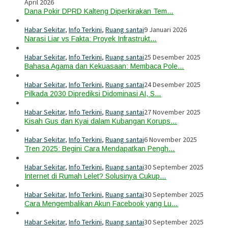
April 2026
Dana Pokir DPRD Kalteng Diperkirakan Tem…
Habar Sekitar
,
Info Terkini
,
Ruang santai
9 Januari 2026
Narasi Liar vs Fakta: Proyek Infrastrukt…
Habar Sekitar
,
Info Terkini
,
Ruang santai
25 Desember 2025
Bahasa Agama dan Kekuasaan: Membaca Pole…
Habar Sekitar
,
Info Terkini
,
Ruang santai
24 Desember 2025
Pilkada 2030 Diprediksi Didominasi AI, S…
Habar Sekitar
,
Info Terkini
,
Ruang santai
27 November 2025
Kisah Gus dan Kyai dalam Kubangan Korups…
Habar Sekitar
,
Info Terkini
,
Ruang santai
6 November 2025
Tren 2025: Begini Cara Mendapatkan Pengh…
Habar Sekitar
,
Info Terkini
,
Ruang santai
30 September 2025
Internet di Rumah Lelet? Solusinya Cukup…
Habar Sekitar
,
Info Terkini
,
Ruang santai
30 September 2025
Cara Mengembalikan Akun Facebook yang Lu…
Habar Sekitar
,
Info Terkini
,
Ruang santai
30 September 2025