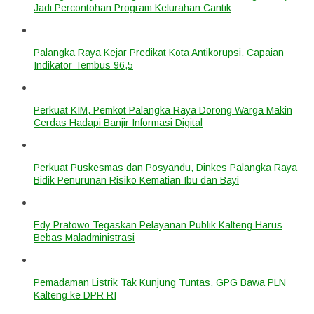
Jadi Percontohan Program Kelurahan Cantik
Palangka Raya Kejar Predikat Kota Antikorupsi, Capaian
Indikator Tembus 96,5
Perkuat KIM, Pemkot Palangka Raya Dorong Warga Makin
Cerdas Hadapi Banjir Informasi Digital
Perkuat Puskesmas dan Posyandu, Dinkes Palangka Raya
Bidik Penurunan Risiko Kematian Ibu dan Bayi
Edy Pratowo Tegaskan Pelayanan Publik Kalteng Harus
Bebas Maladministrasi
Pemadaman Listrik Tak Kunjung Tuntas, GPG Bawa PLN
Kalteng ke DPR RI