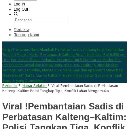
Log In
Log Out
Redaksi
Tentang Kami
Konten Spesial
Harga Pertamax Naik, Akankah Pertalite Terancam Langka di Kalimantan
Tengah?
Kaget! Harga Pertamax di Kalteng Resmi Naik Jadi Rp16.650 per
Liter
Hari Kartini Bukan Sekadar Seremoni: Ini 5 Ciri “Kartini Modern” di
Era Tekanan Sosial dan Digital
Dana Pokir DPRD Kalteng Diperkirakan
Tembus Ratusan Miliar, Mengalir ke Mana Saja dan Apa Manfaatnya bagi
Masyarakat?
Narasi Liar vs Fakta: Proyek Infrastruktur Sukamara Tidak
Seperti yang Dituduhkan
Beranda
Habar Sekitar
Viral !Pembantaian Sadis di Perbatasan
Kalteng–Kaltim: Polisi Tangkap Tiga, Konflik Lahan Mengemuka
Viral !Pembantaian Sadis di
Perbatasan Kalteng–Kaltim:
Polisi Tangkap Tiga, Konflik