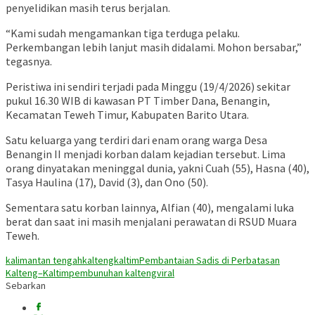
penyelidikan masih terus berjalan.
“Kami sudah mengamankan tiga terduga pelaku.
Perkembangan lebih lanjut masih didalami. Mohon bersabar,”
tegasnya.
Peristiwa ini sendiri terjadi pada Minggu (19/4/2026) sekitar
pukul 16.30 WIB di kawasan PT Timber Dana, Benangin,
Kecamatan Teweh Timur, Kabupaten Barito Utara.
Satu keluarga yang terdiri dari enam orang warga Desa
Benangin II menjadi korban dalam kejadian tersebut. Lima
orang dinyatakan meninggal dunia, yakni Cuah (55), Hasna (40),
Tasya Haulina (17), David (3), dan Ono (50).
Sementara satu korban lainnya, Alfian (40), mengalami luka
berat dan saat ini masih menjalani perawatan di RSUD Muara
Teweh.
kalimantan tengah
kalteng
kaltim
Pembantaian Sadis di Perbatasan
Kalteng–Kaltim
pembunuhan kalteng
viral
Sebarkan