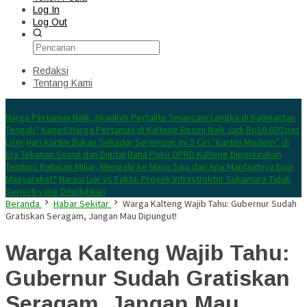
Log In
Log Out
Redaksi
Tentang Kami
Konten Spesial
Harga Pertamax Naik, Akankah Pertalite Terancam Langka di Kalimantan
Tengah?
Kaget! Harga Pertamax di Kalteng Resmi Naik Jadi Rp16.650 per
Liter
Hari Kartini Bukan Sekadar Seremoni: Ini 5 Ciri “Kartini Modern” di
Era Tekanan Sosial dan Digital
Dana Pokir DPRD Kalteng Diperkirakan
Tembus Ratusan Miliar, Mengalir ke Mana Saja dan Apa Manfaatnya bagi
Masyarakat?
Narasi Liar vs Fakta: Proyek Infrastruktur Sukamara Tidak
Seperti yang Dituduhkan
Beranda
Habar Sekitar
Warga Kalteng Wajib Tahu: Gubernur Sudah
Gratiskan Seragam, Jangan Mau Dipungut!
Warga Kalteng Wajib Tahu:
Gubernur Sudah Gratiskan
Seragam, Jangan Mau