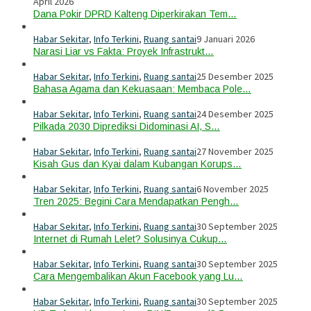
April 2026
Dana Pokir DPRD Kalteng Diperkirakan Tem…
Habar Sekitar
,
Info Terkini
,
Ruang santai
9 Januari 2026
Narasi Liar vs Fakta: Proyek Infrastrukt…
Habar Sekitar
,
Info Terkini
,
Ruang santai
25 Desember 2025
Bahasa Agama dan Kekuasaan: Membaca Pole…
Habar Sekitar
,
Info Terkini
,
Ruang santai
24 Desember 2025
Pilkada 2030 Diprediksi Didominasi AI, S…
Habar Sekitar
,
Info Terkini
,
Ruang santai
27 November 2025
Kisah Gus dan Kyai dalam Kubangan Korups…
Habar Sekitar
,
Info Terkini
,
Ruang santai
6 November 2025
Tren 2025: Begini Cara Mendapatkan Pengh…
Habar Sekitar
,
Info Terkini
,
Ruang santai
30 September 2025
Internet di Rumah Lelet? Solusinya Cukup…
Habar Sekitar
,
Info Terkini
,
Ruang santai
30 September 2025
Cara Mengembalikan Akun Facebook yang Lu…
Habar Sekitar
,
Info Terkini
,
Ruang santai
30 September 2025