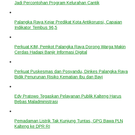
Jadi Percontohan Program Kelurahan Cantik
Palangka Raya Kejar Predikat Kota Antikorupsi, Capaian
Indikator Tembus 96,5
Perkuat KIM, Pemkot Palangka Raya Dorong Warga Makin
Cerdas Hadapi Banjir Informasi Digital
Perkuat Puskesmas dan Posyandu, Dinkes Palangka Raya
Bidik Penurunan Risiko Kematian Ibu dan Bayi
Edy Pratowo Tegaskan Pelayanan Publik Kalteng Harus
Bebas Maladministrasi
Pemadaman Listrik Tak Kunjung Tuntas, GPG Bawa PLN
Kalteng ke DPR RI