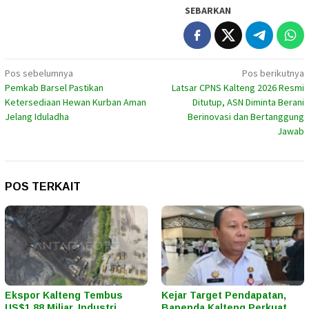
SEBARKAN
Navigasi
Pos sebelumnya
Pos berikutnya
Pemkab Barsel Pastikan
Latsar CPNS Kalteng 2026 Resmi
pos
Ketersediaan Hewan Kurban Aman
Ditutup, ASN Diminta Berani
Jelang Iduladha
Berinovasi dan Bertanggung
Jawab
POS TERKAIT
Ekspor Kalteng Tembus
Kejar Target Pendapatan,
US$1,88 Miliar, Industri
Bapenda Kalteng Perkuat