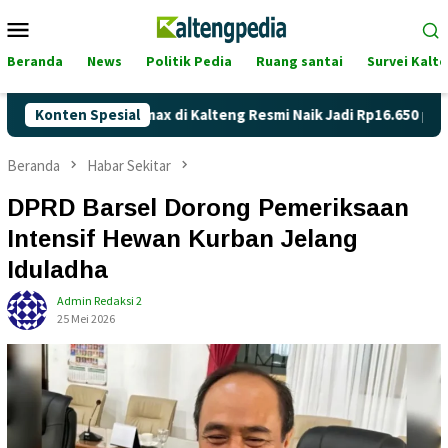
Loncat
Menu
ke
Mobile
konten
Beranda
News
Politik Pedia
Ruang santai
Survei Kalt
ga Pertamax di Kalteng Resmi Naik Jadi Rp16.650 per Liter
Konten Spesial
Beranda
Habar Sekitar
DPRD Barsel Dorong Pemeriksaan
Intensif Hewan Kurban Jelang
Iduladha
Admin Redaksi 2
25 Mei 2026