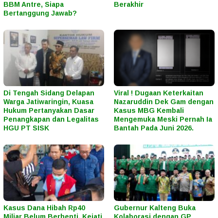
BBM Antre, Siapa
Berakhir
Bertanggung Jawab?
Di Tengah Sidang Delapan
Viral ! Dugaan Keterkaitan
Warga Jatiwaringin, Kuasa
Nazaruddin Dek Gam dengan
Hukum Pertanyakan Dasar
Kasus MBG Kembali
Penangkapan dan Legalitas
Mengemuka Meski Pernah Ia
HGU PT SISK
Bantah Pada Juni 2026.
Kasus Dana Hibah Rp40
Gubernur Kalteng Buka
Miliar Belum Berhenti, Kejati
Kolaborasi dengan GP