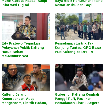
Makin Cerdas Hadapi Banjir
Raya Bidik Penurunan Risiko
Informasi Digital
Kematian Ibu dan Bayi
Edy Pratowo Tegaskan
Pemadaman Listrik Tak
Pelayanan Publik Kalteng
Kunjung Tuntas, GPG Bawa
Harus Bebas
PLN Kalteng ke DPR RI
Maladministrasi
Kalteng Jelang
Gubernur Kalteng Kembali
Kemerdekaan: Asap
Panggil PLN, Pastikan
Mengancam, Listrik Padam,
Pemadaman Listrik Segera