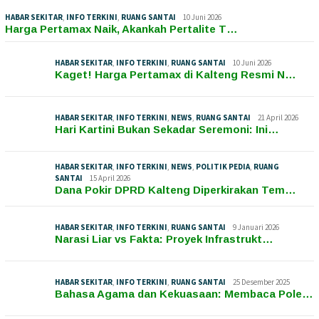
HABAR SEKITAR
,
INFO TERKINI
,
RUANG SANTAI
10 Juni 2026
Harga Pertamax Naik, Akankah Pertalite T…
HABAR SEKITAR
,
INFO TERKINI
,
RUANG SANTAI
10 Juni 2026
Kaget! Harga Pertamax di Kalteng Resmi N…
HABAR SEKITAR
,
INFO TERKINI
,
NEWS
,
RUANG SANTAI
21 April 2026
Hari Kartini Bukan Sekadar Seremoni: Ini…
HABAR SEKITAR
,
INFO TERKINI
,
NEWS
,
POLITIK PEDIA
,
RUANG
SANTAI
15 April 2026
Dana Pokir DPRD Kalteng Diperkirakan Tem…
HABAR SEKITAR
,
INFO TERKINI
,
RUANG SANTAI
9 Januari 2026
Narasi Liar vs Fakta: Proyek Infrastrukt…
HABAR SEKITAR
,
INFO TERKINI
,
RUANG SANTAI
25 Desember 2025
Bahasa Agama dan Kekuasaan: Membaca Pole…