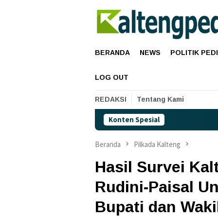
Loncat
ke
konten
BERANDA
NEWS
POLITIK PED
LOG OUT
REDAKSI
Tentang Kami
Konten Spesial
Harga
Beranda
Pilkada Kalteng
Hasil Survei Ka
Rudini-Paisal U
Bupati dan Waki