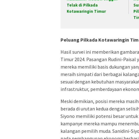
Telak di Pilkada
Su
Kotawaringin Timur
Pi
Ti
Peluang Pilkada Kotawaringin Tim
Hasil survei ini memberikan gambar
Timur 2024. Pasangan Rudini-Paisal
mereka memiliki basis dukungan yan
meraih simpati dari berbagai kalan
sesuai dengan kebutuhan masyarakat
infrastruktur, pemberdayaan ekonomi
Meski demikian, posisi mereka masih
berada di urutan kedua dengan selisi
Siyono memiliki potensi besar untuk
kampanye mereka mampu menembus le
kalangan pemilih muda. Sanidini-Siy
pada pembangunan ekonomi berbasis