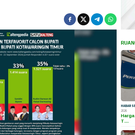
RUAN
HABAR S
2026
Harga
T…