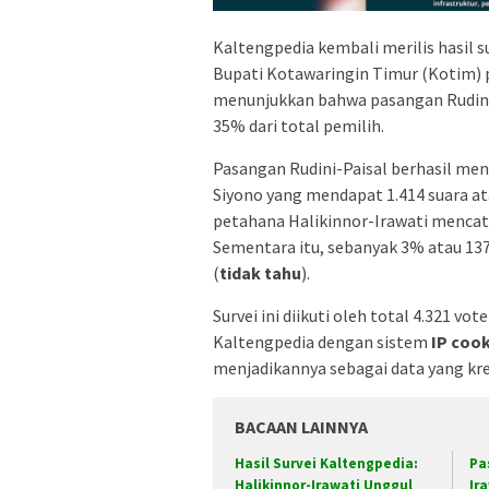
Kaltengpedia kembali merilis hasil s
Bupati Kotawaringin Timur (Kotim) pe
menunjukkan bahwa pasangan Rudini
35% dari total pemilih.
Pasangan Rudini-Paisal berhasil men
Siyono yang mendapat 1.414 suara ata
petahana Halikinnor-Irawati mencata
Sementara itu, sebanyak 3% atau 1
(
tidak tahu
).
Survei ini diikuti oleh total 4.321 vo
Kaltengpedia dengan sistem
IP coo
menjadikannya sebagai data yang kre
BACAAN LAINNYA
Hasil Survei Kaltengpedia:
Pa
Halikinnor-Irawati Unggul
Ir