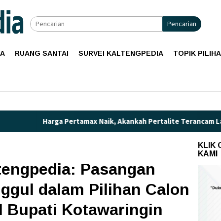
Pencarian
IA
RUANG SANTAI
SURVEI KALTENGPEDIA
TOPIK PILIH
 Pertamax Naik, Akankah Pertalite Terancam Langka di Kalimant
KLIK
KAMI
ltengpedia: Pasangan
nggul dalam Pilihan Calon
l Bupati Kotawaringin