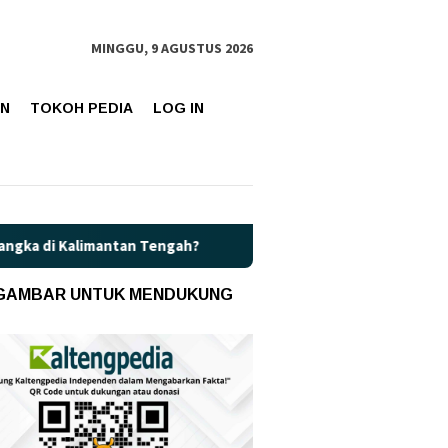
MINGGU, 9 AGUSTUS 2026
AN
TOKOH PEDIA
LOG IN
an Tengah?
Kaget! Harga Pertamax di Kalteng Resmi Naik J
 GAMBAR UNTUK MENDUKUNG