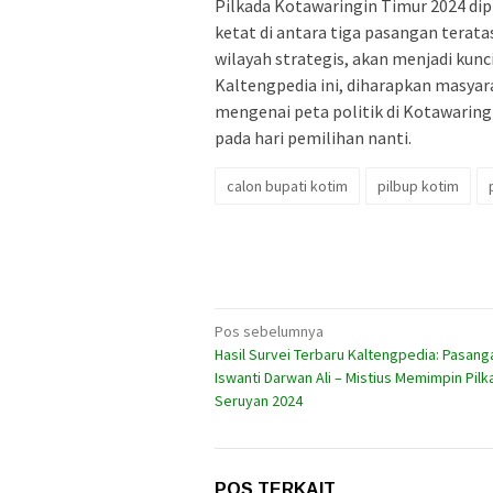
Pilkada Kotawaringin Timur 2024 dip
ketat di antara tiga pasangan terata
wilayah strategis, akan menjadi ku
Kaltengpedia ini, diharapkan masya
mengenai peta politik di Kotawarin
pada hari pemilihan nanti.
calon bupati kotim
pilbup kotim
Navigasi
Pos sebelumnya
Hasil Survei Terbaru Kaltengpedia: Pasanga
pos
Iswanti Darwan Ali – Mistius Memimpin Pilk
Seruyan 2024
POS TERKAIT