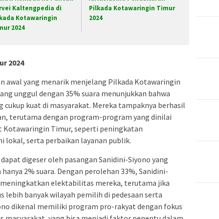
rvei Kaltengpedia di
Pilkada Kotawaringin Timur
lkada Kotawaringin
2024
mur 2024
ur 2024
an awal yang menarik menjelang Pilkada Kotawaringin
 yang unggul dengan 35% suara menunjukkan bahwa
g cukup kuat di masyarakat. Mereka tampaknya berhasil
gan, terutama dengan program-program yang dinilai
 Kotawaringin Timur, seperti peningkatan
 lokal, serta perbaikan layanan publik.
 dapat digeser oleh pasangan Sanidini-Siyono yang
h hanya 2% suara. Dengan perolehan 33%, Sanidini-
 meningkatkan elektabilitas mereka, terutama jika
bih banyak wilayah pemilih di pedesaan serta
ono dikenal memiliki program pro-rakyat dengan fokus
 masyarakat, yang bisa menjadi faktor penentu dalam