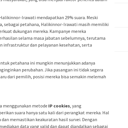
 Halikinnor-Irawati mendapatkan 29% suara. Meski
a, sebagai petahana, Halikinnor-Irawati masih memiliki
erkuat dukungan mereka. Kampanye mereka
rhasilan selama masa jabatan sebelumnya, terutama
infrastruktur dan pelayanan kesehatan, serta
untuk petahana ini mungkin menunjukkan adanya
inginkan perubahan. Jika pasangan ini tidak segera
ru dari pemilih, posisi mereka bisa semakin melemah
edia menggunakan metode
IP cookies
, yang
ikan suara hanya satu kali dari perangkat mereka. Hal
a dan memastikan keakuratan hasil survei. Dengan
nyediakan data yang valid dan dapat diandalkan sebagai