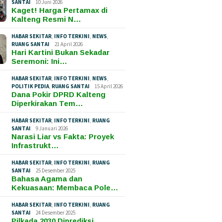
SANTAI
10 Juni 2026
Kaget! Harga Pertamax di
Kalteng Resmi N…
HABAR SEKITAR
,
INFO TERKINI
,
NEWS
,
RUANG SANTAI
21 April 2026
Hari Kartini Bukan Sekadar
Seremoni: Ini…
HABAR SEKITAR
,
INFO TERKINI
,
NEWS
,
POLITIK PEDIA
,
RUANG SANTAI
15 April 2026
Dana Pokir DPRD Kalteng
Diperkirakan Tem…
HABAR SEKITAR
,
INFO TERKINI
,
RUANG
SANTAI
9 Januari 2026
Narasi Liar vs Fakta: Proyek
Infrastrukt…
HABAR SEKITAR
,
INFO TERKINI
,
RUANG
SANTAI
25 Desember 2025
Bahasa Agama dan
Kekuasaan: Membaca Pole…
HABAR SEKITAR
,
INFO TERKINI
,
RUANG
SANTAI
24 Desember 2025
Pilkada 2030 Diprediksi