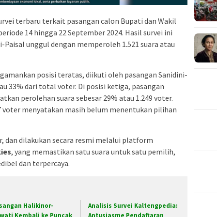
urvei terbaru terkait pasangan calon Bupati dan Wakil
riode 14 hingga 22 September 2024. Hasil survei ini
-Paisal unggul dengan memperoleh 1.521 suara atau
gamankan posisi teratas, diikuti oleh pasangan Sanidini-
u 33% dari total voter. Di posisi ketiga, pasangan
tkan perolehan suara sebesar 29% atau 1.249 voter.
37 voter menyatakan masih belum menentukan pilihan
ter, dan dilakukan secara resmi melalui platform
kies
, yang memastikan satu suara untuk satu pemilih,
dibel dan terpercaya.
sangan Halikinor-
Analisis Survei Kaltengpedia:
awati Kembali ke Puncak
Antusiasme Pendaftaran