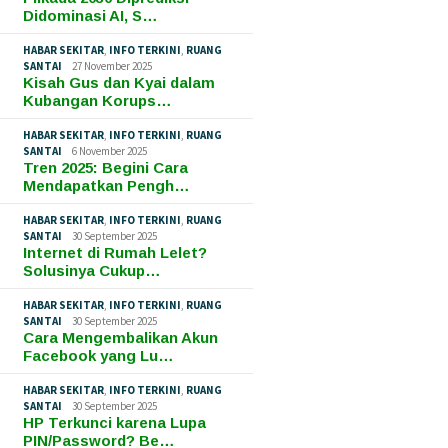
Didominasi AI, S…
HABAR SEKITAR
,
INFO TERKINI
,
RUANG
SANTAI
27 November 2025
Kisah Gus dan Kyai dalam
Kubangan Korups…
HABAR SEKITAR
,
INFO TERKINI
,
RUANG
SANTAI
6 November 2025
Tren 2025: Begini Cara
Mendapatkan Pengh…
HABAR SEKITAR
,
INFO TERKINI
,
RUANG
SANTAI
30 September 2025
Internet di Rumah Lelet?
Solusinya Cukup…
HABAR SEKITAR
,
INFO TERKINI
,
RUANG
SANTAI
30 September 2025
Cara Mengembalikan Akun
Facebook yang Lu…
HABAR SEKITAR
,
INFO TERKINI
,
RUANG
SANTAI
30 September 2025
HP Terkunci karena Lupa
PIN/Password? Be…