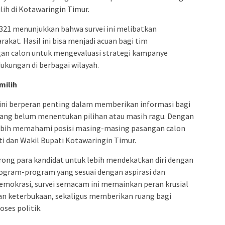
lih di Kotawaringin Timur.
.321 menunjukkan bahwa survei ini melibatkan
arakat. Hasil ini bisa menjadi acuan bagi tim
n calon untuk mengevaluasi strategi kampanye
kungan di berbagai wilayah.
milih
a ini berperan penting dalam memberikan informasi bagi
ang belum menentukan pilihan atau masih ragu. Dengan
t lebih memahami posisi masing-masing pasangan calon
i dan Wakil Bupati Kotawaringin Timur.
ndorong para kandidat untuk lebih mendekatkan diri dengan
gram-program yang sesuai dengan aspirasi dan
emokrasi, survei semacam ini memainkan peran krusial
n keterbukaan, sekaligus memberikan ruang bagi
oses politik.