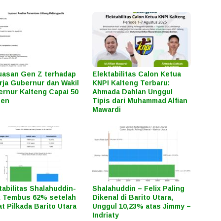
asan Gen Z terhadap
Elektabilitas Calon Ketua
rja Gubernur dan Wakil
KNPI Kalteng Terbaru:
rnur Kalteng Capai 50
Ahmada Dahlan Unggul
sen
Tipis dari Muhammad Alfian
Mawardi
tabilitas Shalahuddin-
Shalahuddin – Felix Paling
x Tembus 62% setelah
Dikenal di Barito Utara,
t Pilkada Barito Utara
Unggul 10,23% atas Jimmy –
Indriaty