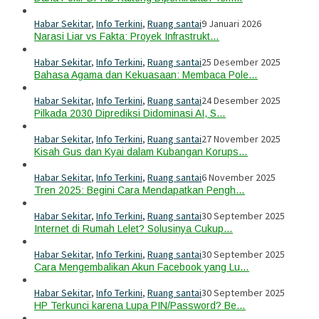
Habar Sekitar
,
Info Terkini
,
Ruang santai
9 Januari 2026
Narasi Liar vs Fakta: Proyek Infrastrukt…
Habar Sekitar
,
Info Terkini
,
Ruang santai
25 Desember 2025
Bahasa Agama dan Kekuasaan: Membaca Pole…
Habar Sekitar
,
Info Terkini
,
Ruang santai
24 Desember 2025
Pilkada 2030 Diprediksi Didominasi AI, S…
Habar Sekitar
,
Info Terkini
,
Ruang santai
27 November 2025
Kisah Gus dan Kyai dalam Kubangan Korups…
Habar Sekitar
,
Info Terkini
,
Ruang santai
6 November 2025
Tren 2025: Begini Cara Mendapatkan Pengh…
Habar Sekitar
,
Info Terkini
,
Ruang santai
30 September 2025
Internet di Rumah Lelet? Solusinya Cukup…
Habar Sekitar
,
Info Terkini
,
Ruang santai
30 September 2025
Cara Mengembalikan Akun Facebook yang Lu…
Habar Sekitar
,
Info Terkini
,
Ruang santai
30 September 2025
HP Terkunci karena Lupa PIN/Password? Be…