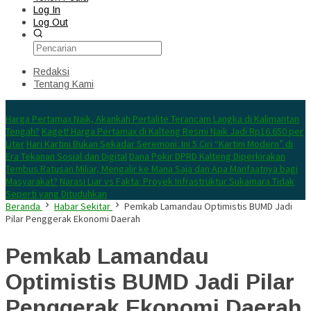
Log In
Log Out
Redaksi
Tentang Kami
Konten Spesial
Harga Pertamax Naik, Akankah Pertalite Terancam Langka di Kalimantan
Tengah?
Kaget! Harga Pertamax di Kalteng Resmi Naik Jadi Rp16.650 per
Liter
Hari Kartini Bukan Sekadar Seremoni: Ini 5 Ciri “Kartini Modern” di
Era Tekanan Sosial dan Digital
Dana Pokir DPRD Kalteng Diperkirakan
Tembus Ratusan Miliar, Mengalir ke Mana Saja dan Apa Manfaatnya bagi
Masyarakat?
Narasi Liar vs Fakta: Proyek Infrastruktur Sukamara Tidak
Seperti yang Dituduhkan
Beranda
Habar Sekitar
Pemkab Lamandau Optimistis BUMD Jadi
Pilar Penggerak Ekonomi Daerah
Pemkab Lamandau
Optimistis BUMD Jadi Pilar
Penggerak Ekonomi Daerah