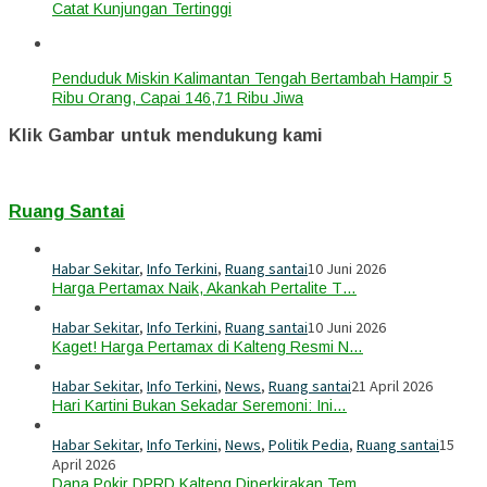
Catat Kunjungan Tertinggi
Penduduk Miskin Kalimantan Tengah Bertambah Hampir 5
Ribu Orang, Capai 146,71 Ribu Jiwa
Klik Gambar untuk mendukung kami
Ruang Santai
Habar Sekitar
,
Info Terkini
,
Ruang santai
10 Juni 2026
Harga Pertamax Naik, Akankah Pertalite T…
Habar Sekitar
,
Info Terkini
,
Ruang santai
10 Juni 2026
Kaget! Harga Pertamax di Kalteng Resmi N…
Habar Sekitar
,
Info Terkini
,
News
,
Ruang santai
21 April 2026
Hari Kartini Bukan Sekadar Seremoni: Ini…
Habar Sekitar
,
Info Terkini
,
News
,
Politik Pedia
,
Ruang santai
15
April 2026
Dana Pokir DPRD Kalteng Diperkirakan Tem…