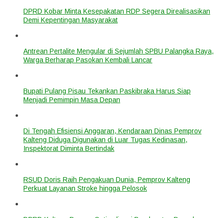
DPRD Kobar Minta Kesepakatan RDP Segera Direalisasikan
Demi Kepentingan Masyarakat
Antrean Pertalite Mengular di Sejumlah SPBU Palangka Raya,
Warga Berharap Pasokan Kembali Lancar
Bupati Pulang Pisau Tekankan Paskibraka Harus Siap
Menjadi Pemimpin Masa Depan
Di Tengah Efisiensi Anggaran, Kendaraan Dinas Pemprov
Kalteng Diduga Digunakan di Luar Tugas Kedinasan,
Inspektorat Diminta Bertindak
RSUD Doris Raih Pengakuan Dunia, Pemprov Kalteng
Perkuat Layanan Stroke hingga Pelosok