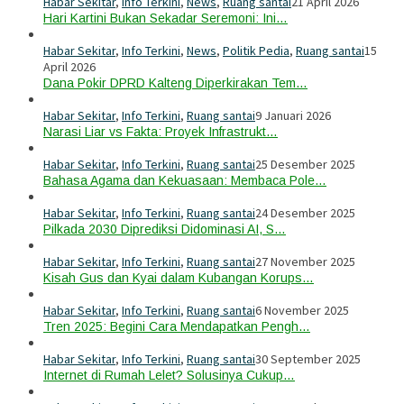
Habar Sekitar
,
Info Terkini
,
News
,
Ruang santai
21 April 2026
Hari Kartini Bukan Sekadar Seremoni: Ini…
Habar Sekitar
,
Info Terkini
,
News
,
Politik Pedia
,
Ruang santai
15
April 2026
Dana Pokir DPRD Kalteng Diperkirakan Tem…
Habar Sekitar
,
Info Terkini
,
Ruang santai
9 Januari 2026
Narasi Liar vs Fakta: Proyek Infrastrukt…
Habar Sekitar
,
Info Terkini
,
Ruang santai
25 Desember 2025
Bahasa Agama dan Kekuasaan: Membaca Pole…
Habar Sekitar
,
Info Terkini
,
Ruang santai
24 Desember 2025
Pilkada 2030 Diprediksi Didominasi AI, S…
Habar Sekitar
,
Info Terkini
,
Ruang santai
27 November 2025
Kisah Gus dan Kyai dalam Kubangan Korups…
Habar Sekitar
,
Info Terkini
,
Ruang santai
6 November 2025
Tren 2025: Begini Cara Mendapatkan Pengh…
Habar Sekitar
,
Info Terkini
,
Ruang santai
30 September 2025
Internet di Rumah Lelet? Solusinya Cukup…