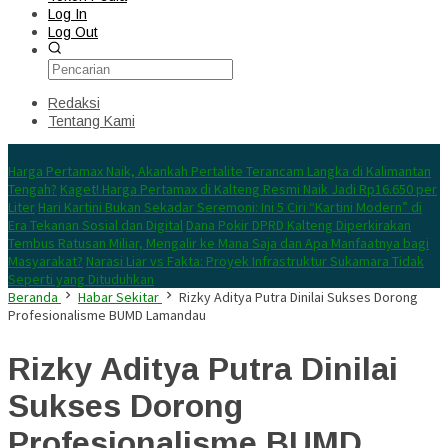
Log In
Log Out
Redaksi
Tentang Kami
Konten Spesial
Harga Pertamax Naik, Akankah Pertalite Terancam Langka di Kalimantan
Tengah?
Kaget! Harga Pertamax di Kalteng Resmi Naik Jadi Rp16.650 per
Liter
Hari Kartini Bukan Sekadar Seremoni: Ini 5 Ciri “Kartini Modern” di
Era Tekanan Sosial dan Digital
Dana Pokir DPRD Kalteng Diperkirakan
Tembus Ratusan Miliar, Mengalir ke Mana Saja dan Apa Manfaatnya bagi
Masyarakat?
Narasi Liar vs Fakta: Proyek Infrastruktur Sukamara Tidak
Seperti yang Dituduhkan
Beranda
Habar Sekitar
Rizky Aditya Putra Dinilai Sukses Dorong
Profesionalisme BUMD Lamandau
Rizky Aditya Putra Dinilai
Sukses Dorong
Profesionalisme BUMD