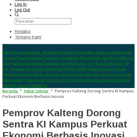
Log In
Log Out
Redaksi
Tentang Kami
Konten Spesial
Harga Pertamax Naik, Akankah Pertalite Terancam Langka di Kalimantan
Tengah?
Kaget! Harga Pertamax di Kalteng Resmi Naik Jadi Rp16.650 per
Liter
Hari Kartini Bukan Sekadar Seremoni: Ini 5 Ciri “Kartini Modern” di
Era Tekanan Sosial dan Digital
Dana Pokir DPRD Kalteng Diperkirakan
Tembus Ratusan Miliar, Mengalir ke Mana Saja dan Apa Manfaatnya bagi
Masyarakat?
Narasi Liar vs Fakta: Proyek Infrastruktur Sukamara Tidak
Seperti yang Dituduhkan
Beranda
Habar Sekitar
Pemprov Kalteng Dorong Sentra KI Kampus
Perkuat Ekonomi Berbasis Inovasi
Pemprov Kalteng Dorong
Sentra KI Kampus Perkuat
Ekonomi Berbasis Inovasi