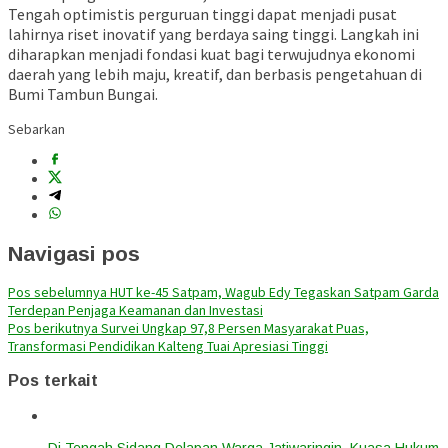
Tengah optimistis perguruan tinggi dapat menjadi pusat
lahirnya riset inovatif yang berdaya saing tinggi. Langkah ini
diharapkan menjadi fondasi kuat bagi terwujudnya ekonomi
daerah yang lebih maju, kreatif, dan berbasis pengetahuan di
Bumi Tambun Bungai.
Sebarkan
Navigasi pos
Pos sebelumnya
HUT ke-45 Satpam, Wagub Edy Tegaskan Satpam Garda
Terdepan Penjaga Keamanan dan Investasi
Pos berikutnya
Survei Ungkap 97,8 Persen Masyarakat Puas,
Transformasi Pendidikan Kalteng Tuai Apresiasi Tinggi
Pos terkait
Di Tengah Sidang Delapan Warga Jatiwaringin, Kuasa Hukum