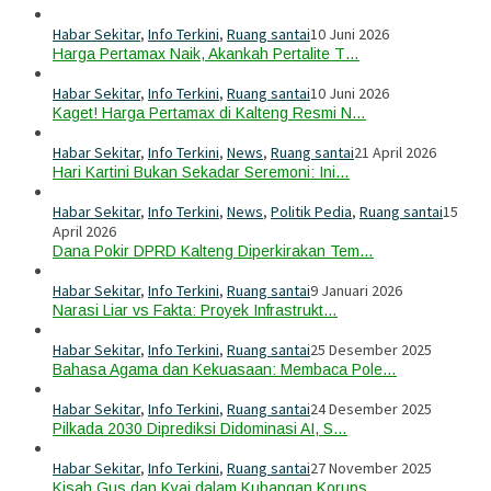
Habar Sekitar
,
Info Terkini
,
Ruang santai
10 Juni 2026
Harga Pertamax Naik, Akankah Pertalite T…
Habar Sekitar
,
Info Terkini
,
Ruang santai
10 Juni 2026
Kaget! Harga Pertamax di Kalteng Resmi N…
Habar Sekitar
,
Info Terkini
,
News
,
Ruang santai
21 April 2026
Hari Kartini Bukan Sekadar Seremoni: Ini…
Habar Sekitar
,
Info Terkini
,
News
,
Politik Pedia
,
Ruang santai
15
April 2026
Dana Pokir DPRD Kalteng Diperkirakan Tem…
Habar Sekitar
,
Info Terkini
,
Ruang santai
9 Januari 2026
Narasi Liar vs Fakta: Proyek Infrastrukt…
Habar Sekitar
,
Info Terkini
,
Ruang santai
25 Desember 2025
Bahasa Agama dan Kekuasaan: Membaca Pole…
Habar Sekitar
,
Info Terkini
,
Ruang santai
24 Desember 2025
Pilkada 2030 Diprediksi Didominasi AI, S…
Habar Sekitar
,
Info Terkini
,
Ruang santai
27 November 2025
Kisah Gus dan Kyai dalam Kubangan Korups…