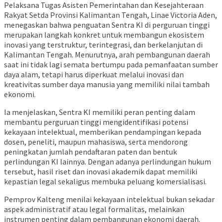
Pelaksana Tugas Asisten Pemerintahan dan Kesejahteraan
Rakyat Setda Provinsi Kalimantan Tengah, Linae Victoria Aden,
menegaskan bahwa penguatan Sentra KI di perguruan tinggi
merupakan langkah konkret untuk membangun ekosistem
inovasi yang terstruktur, terintegrasi, dan berkelanjutan di
Kalimantan Tengah. Menurutnya, arah pembangunan daerah
saat ini tidak lagi semata bertumpu pada pemanfaatan sumber
daya alam, tetapi harus diperkuat melalui inovasi dan
kreativitas sumber daya manusia yang memiliki nilai tambah
ekonomi.
Ia menjelaskan, Sentra KI memiliki peran penting dalam
membantu perguruan tinggi mengidentifikasi potensi
kekayaan intelektual, memberikan pendampingan kepada
dosen, peneliti, maupun mahasiswa, serta mendorong
peningkatan jumlah pendaftaran paten dan bentuk
perlindungan KI lainnya. Dengan adanya perlindungan hukum
tersebut, hasil riset dan inovasi akademik dapat memiliki
kepastian legal sekaligus membuka peluang komersialisasi.
Pemprov Kalteng menilai kekayaan intelektual bukan sekadar
aspek administratif atau legal formalitas, melainkan
instrumen penting dalam pembangunan ekonomi daerah.