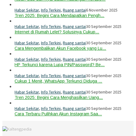
Habar Sekitar
,
Info Terkini
,
Ruang santai
6 November 2025
Tren 2025: Begini Cara Mendapatkan Pengh…
Habar Sekitar
,
Info Terkini
,
Ruang santai
30 September 2025
Internet di Rumah Lelet? Solusinya Cukup…
Habar Sekitar
,
Info Terkini
,
Ruang santai
30 September 2025
Cara Mengembalikan Akun Facebook yang Lu…
Habar Sekitar
,
Info Terkini
,
Ruang santai
30 September 2025
HP Terkunci karena Lupa PIN/Password? Be…
Habar Sekitar
,
Info Terkini
,
Ruang santai
30 September 2025
Cukup 1 Menit, WhatsApp Terkunci Diduga …
Habar Sekitar
,
Info Terkini
,
Ruang santai
30 September 2025
Tren 2025: Begini Cara Menghasilkan Uang…
Habar Sekitar
,
Info Terkini
,
Ruang santai
30 September 2025
Cara Terbaru Pulihkan Akun Instagram Saa…