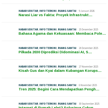
HABAR SEKITAR
,
INFO TERKINI
,
RUANG SANTAI
9 Januari 2026
Narasi Liar vs Fakta: Proyek Infrastrukt…
HABAR SEKITAR
,
INFO TERKINI
,
RUANG SANTAI
25 Desember 2025
Bahasa Agama dan Kekuasaan: Membaca Pole…
HABAR SEKITAR
,
INFO TERKINI
,
RUANG SANTAI
24 Desember 2025
Pilkada 2030 Diprediksi Didominasi AI, S…
HABAR SEKITAR
,
INFO TERKINI
,
RUANG SANTAI
27 November 2025
Kisah Gus dan Kyai dalam Kubangan Korups…
HABAR SEKITAR
,
INFO TERKINI
,
RUANG SANTAI
6 November 2025
Tren 2025: Begini Cara Mendapatkan Pengh…
HABAR SEKITAR
,
INFO TERKINI
,
RUANG SANTAI
30 September 2025
Internet di Rumah Lelet? Solusinya Cukup…