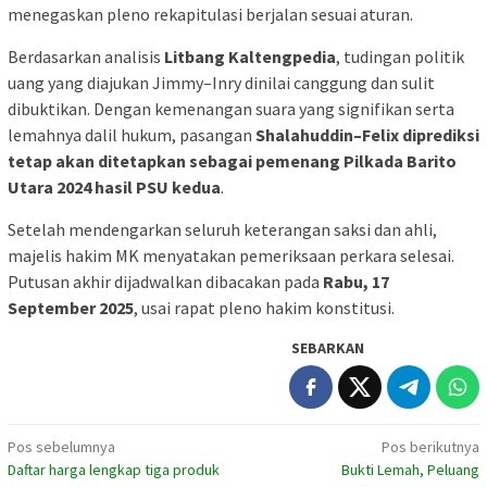
menegaskan pleno rekapitulasi berjalan sesuai aturan.
Berdasarkan analisis
Litbang Kaltengpedia
, tudingan politik
uang yang diajukan Jimmy–Inry dinilai canggung dan sulit
dibuktikan. Dengan kemenangan suara yang signifikan serta
lemahnya dalil hukum, pasangan
Shalahuddin–Felix diprediksi
tetap akan ditetapkan sebagai pemenang Pilkada Barito
Utara 2024 hasil PSU kedua
.
Setelah mendengarkan seluruh keterangan saksi dan ahli,
majelis hakim MK menyatakan pemeriksaan perkara selesai.
Putusan akhir dijadwalkan dibacakan pada
Rabu, 17
September 2025
, usai rapat pleno hakim konstitusi.
SEBARKAN
Navigasi
Pos sebelumnya
Pos berikutnya
Daftar harga lengkap tiga produk
Bukti Lemah, Peluang
pos