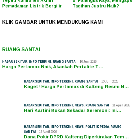
Tepati Komitmen Akhiri
di Palangka Raya, Mengapa
Pemadaman Listrik Bergilir
Tagihan Justru Naik?
KLIK GAMBAR UNTUK MENDUKUNG KAMI
RUANG SANTAI
HABAR SEKITAR
,
INFO TERKINI
,
RUANG SANTAI
10 Juni 2026
Harga Pertamax Naik, Akankah Pertalite T…
HABAR SEKITAR
,
INFO TERKINI
,
RUANG SANTAI
10 Juni 2026
Kaget! Harga Pertamax di Kalteng Resmi N…
HABAR SEKITAR
,
INFO TERKINI
,
NEWS
,
RUANG SANTAI
21 April 2026
Hari Kartini Bukan Sekadar Seremoni: Ini…
HABAR SEKITAR
,
INFO TERKINI
,
NEWS
,
POLITIK PEDIA
,
RUANG
SANTAI
15 April 2026
Dana Pokir DPRD Kalteng Diperkirakan Tem…