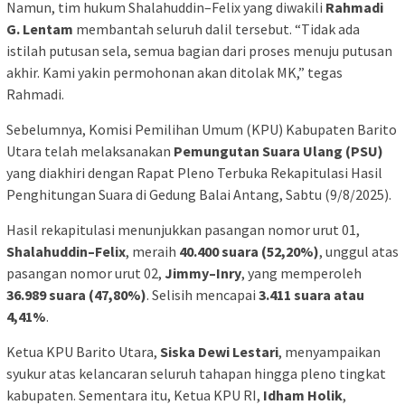
Namun, tim hukum Shalahuddin–Felix yang diwakili
Rahmadi
G. Lentam
membantah seluruh dalil tersebut. “Tidak ada
istilah putusan sela, semua bagian dari proses menuju putusan
akhir. Kami yakin permohonan akan ditolak MK,” tegas
Rahmadi.
Sebelumnya, Komisi Pemilihan Umum (KPU) Kabupaten Barito
Utara telah melaksanakan
Pemungutan Suara Ulang (PSU)
yang diakhiri dengan Rapat Pleno Terbuka Rekapitulasi Hasil
Penghitungan Suara di Gedung Balai Antang, Sabtu (9/8/2025).
Hasil rekapitulasi menunjukkan pasangan nomor urut 01,
Shalahuddin–Felix
, meraih
40.400 suara (52,20%)
, unggul atas
pasangan nomor urut 02,
Jimmy–Inry
, yang memperoleh
36.989 suara (47,80%)
. Selisih mencapai
3.411 suara atau
4,41%
.
Ketua KPU Barito Utara,
Siska Dewi Lestari
, menyampaikan
syukur atas kelancaran seluruh tahapan hingga pleno tingkat
kabupaten. Sementara itu, Ketua KPU RI,
Idham Holik
,