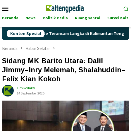
Loncat
Menu
ke
Mobile
konten
Beranda
News
Politik Pedia
Ruang santai
Survei Kalt
nkah Pertalite Terancam Langka di Kalimantan Tengah?
Konten Spesial
Beranda
Habar Sekitar
Sidang MK Barito Utara: Dalil
Jimmy–Inry Melemah, Shalahuddin–
Felix Kian Kokoh
Tim Redaksi
14 September 2025