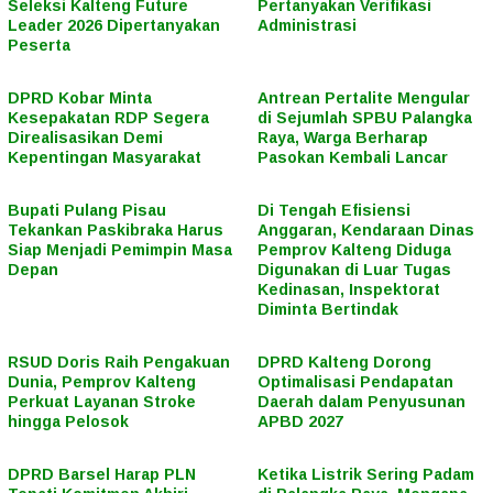
Seleksi Kalteng Future
Pertanyakan Verifikasi
Leader 2026 Dipertanyakan
Administrasi
Peserta
DPRD Kobar Minta
Antrean Pertalite Mengular
Kesepakatan RDP Segera
di Sejumlah SPBU Palangka
Direalisasikan Demi
Raya, Warga Berharap
Kepentingan Masyarakat
Pasokan Kembali Lancar
Bupati Pulang Pisau
Di Tengah Efisiensi
Tekankan Paskibraka Harus
Anggaran, Kendaraan Dinas
Siap Menjadi Pemimpin Masa
Pemprov Kalteng Diduga
Depan
Digunakan di Luar Tugas
Kedinasan, Inspektorat
Diminta Bertindak
RSUD Doris Raih Pengakuan
DPRD Kalteng Dorong
Dunia, Pemprov Kalteng
Optimalisasi Pendapatan
Perkuat Layanan Stroke
Daerah dalam Penyusunan
hingga Pelosok
APBD 2027
DPRD Barsel Harap PLN
Ketika Listrik Sering Padam