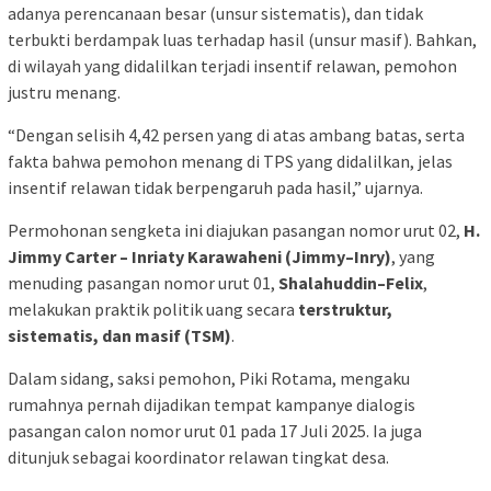
adanya perencanaan besar (unsur sistematis), dan tidak
terbukti berdampak luas terhadap hasil (unsur masif). Bahkan,
di wilayah yang didalilkan terjadi insentif relawan, pemohon
justru menang.
“Dengan selisih 4,42 persen yang di atas ambang batas, serta
fakta bahwa pemohon menang di TPS yang didalilkan, jelas
insentif relawan tidak berpengaruh pada hasil,” ujarnya.
Permohonan sengketa ini diajukan pasangan nomor urut 02,
H.
Jimmy Carter – Inriaty Karawaheni (Jimmy–Inry)
, yang
menuding pasangan nomor urut 01,
Shalahuddin–Felix
,
melakukan praktik politik uang secara
terstruktur,
sistematis, dan masif (TSM)
.
Dalam sidang, saksi pemohon, Piki Rotama, mengaku
rumahnya pernah dijadikan tempat kampanye dialogis
pasangan calon nomor urut 01 pada 17 Juli 2025. Ia juga
ditunjuk sebagai koordinator relawan tingkat desa.