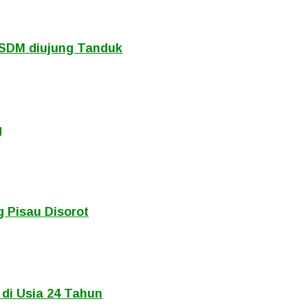
 ESDM diujung Tanduk
g
 Pisau Disorot
 di Usia 24 Tahun