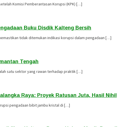
 setelah Komisi Pemberantasan Korupsi (KPK) […]
Pengadaan Buku Disdik Kalteng Bersih
 memastikan tidak ditemukan indikasi korupsi dalam pengadaan […]
limantan Tengah
ah satu sektor yang rawan terhadap praktik […]
alangka Raya: Proyek Ratusan Juta, Hasil Nihil
upsi pengadaan bibit jambu kristal di […]