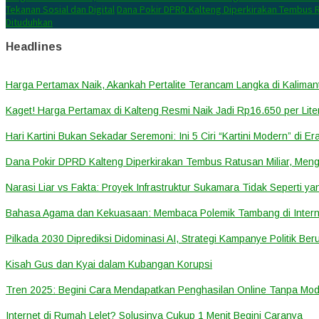
Tekanan Sosial dan Digital
Dana Pokir DPRD Kalteng Diperkirakan Tembus R
Dituduhkan
Headlines
Harga Pertamax Naik, Akankah Pertalite Terancam Langka di Kalima
Kaget! Harga Pertamax di Kalteng Resmi Naik Jadi Rp16.650 per Lite
Hari Kartini Bukan Sekadar Seremoni: Ini 5 Ciri “Kartini Modern” di Er
Dana Pokir DPRD Kalteng Diperkirakan Tembus Ratusan Miliar, Meng
Narasi Liar vs Fakta: Proyek Infrastruktur Sukamara Tidak Seperti y
Bahasa Agama dan Kekuasaan: Membaca Polemik Tambang di Inter
Pilkada 2030 Diprediksi Didominasi AI, Strategi Kampanye Politik Ber
Kisah Gus dan Kyai dalam Kubangan Korupsi
Tren 2025: Begini Cara Mendapatkan Penghasilan Online Tanpa Mod
Internet di Rumah Lelet? Solusinya Cukup 1 Menit Begini Caranya