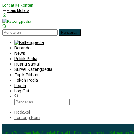
Loncat ke konten
Menu Mobile
Pencarian
Beranda
News
Politik Pedia
Ruang santai
Survei Kaltengpedia
Topik Pilihan
Tokoh Pedia
Log In
Log Out
Redaksi
Tentang Kami
Konten Spesial
Harga Pertamax Naik, Akankah Pertalite Terancam Langka di Kalimantan T