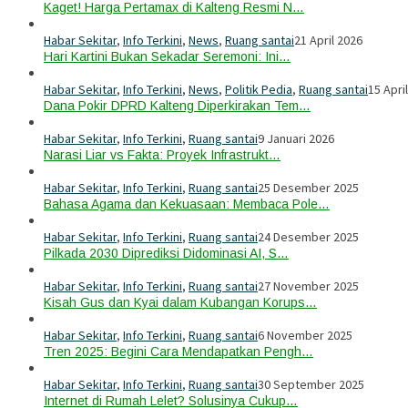
Kaget! Harga Pertamax di Kalteng Resmi N…
Habar Sekitar
,
Info Terkini
,
News
,
Ruang santai
21 April 2026
Hari Kartini Bukan Sekadar Seremoni: Ini…
Habar Sekitar
,
Info Terkini
,
News
,
Politik Pedia
,
Ruang santai
15 Apri
Dana Pokir DPRD Kalteng Diperkirakan Tem…
Habar Sekitar
,
Info Terkini
,
Ruang santai
9 Januari 2026
Narasi Liar vs Fakta: Proyek Infrastrukt…
Habar Sekitar
,
Info Terkini
,
Ruang santai
25 Desember 2025
Bahasa Agama dan Kekuasaan: Membaca Pole…
Habar Sekitar
,
Info Terkini
,
Ruang santai
24 Desember 2025
Pilkada 2030 Diprediksi Didominasi AI, S…
Habar Sekitar
,
Info Terkini
,
Ruang santai
27 November 2025
Kisah Gus dan Kyai dalam Kubangan Korups…
Habar Sekitar
,
Info Terkini
,
Ruang santai
6 November 2025
Tren 2025: Begini Cara Mendapatkan Pengh…
Habar Sekitar
,
Info Terkini
,
Ruang santai
30 September 2025
Internet di Rumah Lelet? Solusinya Cukup…