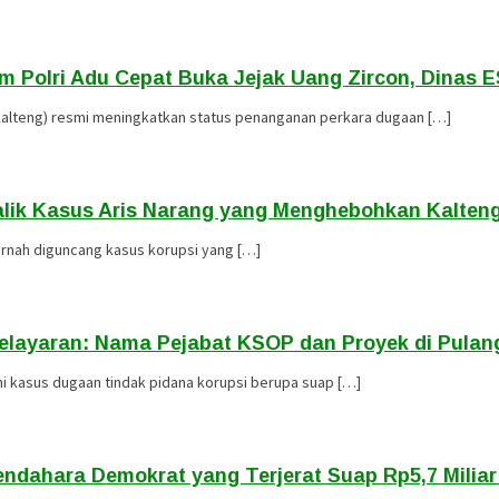
rim Polri Adu Cepat Buka Jejak Uang Zircon, Dinas
 Kalteng) resmi meningkatkan status penanganan perkara dugaan […]
Balik Kasus Aris Narang yang Menghebohkan Kalten
pernah diguncang kasus korupsi yang […]
layaran: Nama Pejabat KSOP dan Proyek di Pulang
 kasus dugaan tindak pidana korupsi berupa suap […]
endahara Demokrat yang Terjerat Suap Rp5,7 Miliar