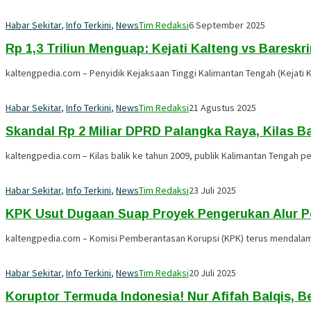
Habar Sekitar
,
Info Terkini
,
News
Tim Redaksi
6 September 2025
Rp 1,3 Triliun Menguap: Kejati Kalteng vs Baresk
kaltengpedia.com – Penyidik Kejaksaan Tinggi Kalimantan Tengah (Kejati
Habar Sekitar
,
Info Terkini
,
News
Tim Redaksi
21 Agustus 2025
Skandal Rp 2 Miliar DPRD Palangka Raya, Kilas 
kaltengpedia.com – Kilas balik ke tahun 2009, publik Kalimantan Tengah 
Habar Sekitar
,
Info Terkini
,
News
Tim Redaksi
23 Juli 2025
KPK Usut Dugaan Suap Proyek Pengerukan Alur Pe
kaltengpedia.com – Komisi Pemberantasan Korupsi (KPK) terus mendalami
Habar Sekitar
,
Info Terkini
,
News
Tim Redaksi
20 Juli 2025
Koruptor Termuda Indonesia! Nur Afifah Balqis, B