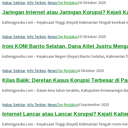
Habar Sekitar
,
Info Terkini
,
News
Tim Redaksi
24 Oktober 2025
Jaringan Internet atau Jaringan Korupsi? Kejati 
kaltengpedia.com – Kejaksaan Tinggi (Kejati) Kalimantan Tengah kembal
Habar Sekitar
,
Info Terkini
,
News
Tim Redaksi
10 Oktober 2025
Ironi KONI Barito Selatan, Dana Atlet Justru Menga
kaltengpedia.com – Kejaksaan Negeri (Kejari) Barito Selatan, Kalimantan
Habar Sekitar
,
Info Terkini
,
News
Tim Redaksi
4 Oktober 2025
Kilas Balik: Deretan Kasus Korupsi Terbesar di P
kaltengpedia.com – Dalam lima tahun terakhir, Kabupaten Kotawaringin Ba
Habar Sekitar
,
Info Terkini
,
News
Tim Redaksi
6 September 2025
Internet Lancar atau Lancar Korupsi? Kejati Kal
kaltengpedia.com – Kejaksaan Tinggi (Kejati) Kalimantan Tengah resmi me