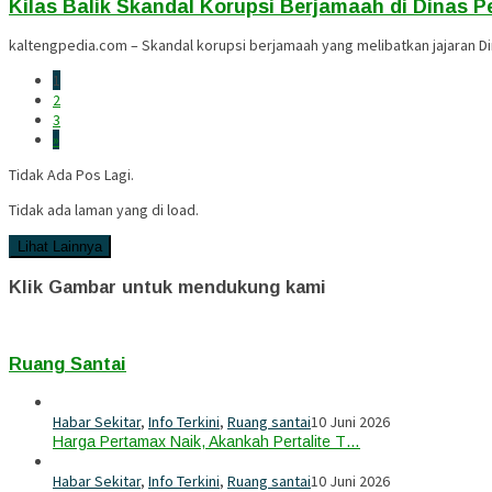
Kilas Balik Skandal Korupsi Berjamaah di Dinas P
kaltengpedia.com – Skandal korupsi berjamaah yang melibatkan jajaran Di
1
2
3
»
Tidak Ada Pos Lagi.
Tidak ada laman yang di load.
Lihat Lainnya
Klik Gambar untuk mendukung kami
Ruang Santai
Habar Sekitar
,
Info Terkini
,
Ruang santai
10 Juni 2026
Harga Pertamax Naik, Akankah Pertalite T…
Habar Sekitar
,
Info Terkini
,
Ruang santai
10 Juni 2026