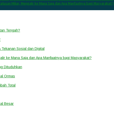
atusan Miliar, Mengalir ke Mana Saja dan Apa Manfaatnya bagi Masyarakat?
ntan Tengah?
r
a Tekanan Sosial dan Digital
alir ke Mana Saja dan Apa Manfaatnya bagi Masyarakat?
ang Dituduhkan
nal Ormas
ubah Total
al Besar