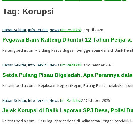
Tag:
Korupsi
Habar Sekitar
,
Info Terkini
,
News
Tim Redaksi
17 April 2026
Pegawai Bank Kalteng Dituntut 12 Tahun Penjara
kaltengpedia.com – Sidang kasus dugaan penggelapan dana di Bank Pemb
Habar Sekitar
,
Info Terkini
,
News
Tim Redaksi
13 November 2025
Setda Pulang Pisau Digeledah, Apa Perannya da
kaltengpedia.com – Kejaksaan Negeri (Kejari) Pulang Pisau melakukan pen
Habar Sekitar
,
Info Terkini
,
News
Tim Redaksi
27 Oktober 2025
Jejak Korupsi di Balik Laporan SPJ Desa, Polisi 
kaltengpedia.com – Satu lagi aparat desa di Kalimantan Tengah terciduk k