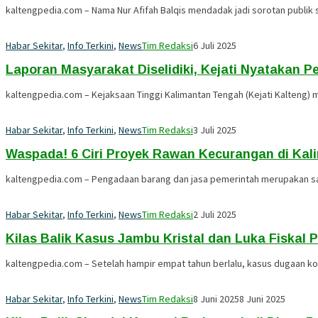
kaltengpedia.com – Nama Nur Afifah Balqis mendadak jadi sorotan publik
Habar Sekitar
,
Info Terkini
,
News
Tim Redaksi
6 Juli 2025
Laporan Masyarakat Diselidiki, Kejati Nyatakan 
kaltengpedia.com – Kejaksaan Tinggi Kalimantan Tengah (Kejati Kalteng)
Habar Sekitar
,
Info Terkini
,
News
Tim Redaksi
3 Juli 2025
Waspada! 6 Ciri Proyek Rawan Kecurangan di Ka
kaltengpedia.com – Pengadaan barang dan jasa pemerintah merupakan sal
Habar Sekitar
,
Info Terkini
,
News
Tim Redaksi
2 Juli 2025
Kilas Balik Kasus Jambu Kristal dan Luka Fiskal P
kaltengpedia.com – Setelah hampir empat tahun berlalu, kasus dugaan kor
Habar Sekitar
,
Info Terkini
,
News
Tim Redaksi
8 Juni 2025
8 Juni 2025