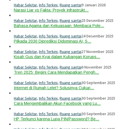
Habar Sekitar
,
Info Terkini
,
Ruang santai
9 Januari 2026
Narasi Liar vs Fakta: Proyek Infrastrukt…
Habar Sekitar
,
Info Terkini
,
Ruang santai
25 Desember 2025
Bahasa Agama dan Kekuasaan: Membaca Pole…
Habar Sekitar
,
Info Terkini
,
Ruang santai
24 Desember 2025
Pilkada 2030 Diprediksi Didominasi AI, S…
Habar Sekitar
,
Info Terkini
,
Ruang santai
27 November 2025
Kisah Gus dan Kyai dalam Kubangan Korups…
Habar Sekitar
,
Info Terkini
,
Ruang santai
6 November 2025
Tren 2025: Begini Cara Mendapatkan Pengh…
Habar Sekitar
,
Info Terkini
,
Ruang santai
30 September 2025
Internet di Rumah Lelet? Solusinya Cukup…
Habar Sekitar
,
Info Terkini
,
Ruang santai
30 September 2025
Cara Mengembalikan Akun Facebook yang Lu…
Habar Sekitar
,
Info Terkini
,
Ruang santai
30 September 2025
HP Terkunci karena Lupa PIN/Password? Be…