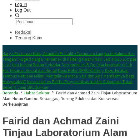
Log In
Log Out
Redaksi
Tentang Kami
Konten Spesial
Harga Pertamax Naik, Akankah Pertalite Terancam Langka di Kalimantan
Tengah?
Kaget! Harga Pertamax di Kalteng Resmi Naik Jadi Rp16.650 per
Liter
Hari Kartini Bukan Sekadar Seremoni: Ini 5 Ciri “Kartini Modern” di
Era Tekanan Sosial dan Digital
Dana Pokir DPRD Kalteng Diperkirakan
Tembus Ratusan Miliar, Mengalir ke Mana Saja dan Apa Manfaatnya bagi
Masyarakat?
Narasi Liar vs Fakta: Proyek Infrastruktur Sukamara Tidak
Seperti yang Dituduhkan
Beranda
Habar Sekitar
Fairid dan Achmad Zaini Tinjau Laboratorium
Alam Hutan Gambut Sebangau, Dorong Edukasi dan Konservasi
Berkelanjutan
Fairid dan Achmad Zaini
Tinjau Laboratorium Alam