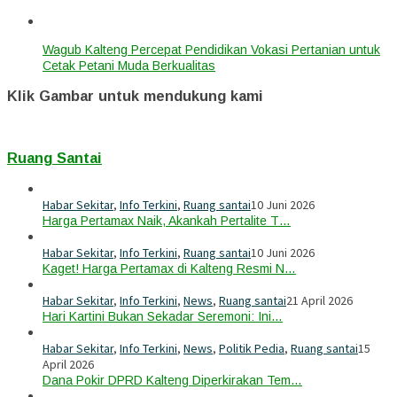
Wagub Kalteng Percepat Pendidikan Vokasi Pertanian untuk
Cetak Petani Muda Berkualitas
Klik Gambar untuk mendukung kami
Ruang Santai
Habar Sekitar
,
Info Terkini
,
Ruang santai
10 Juni 2026
Harga Pertamax Naik, Akankah Pertalite T…
Habar Sekitar
,
Info Terkini
,
Ruang santai
10 Juni 2026
Kaget! Harga Pertamax di Kalteng Resmi N…
Habar Sekitar
,
Info Terkini
,
News
,
Ruang santai
21 April 2026
Hari Kartini Bukan Sekadar Seremoni: Ini…
Habar Sekitar
,
Info Terkini
,
News
,
Politik Pedia
,
Ruang santai
15
April 2026
Dana Pokir DPRD Kalteng Diperkirakan Tem…