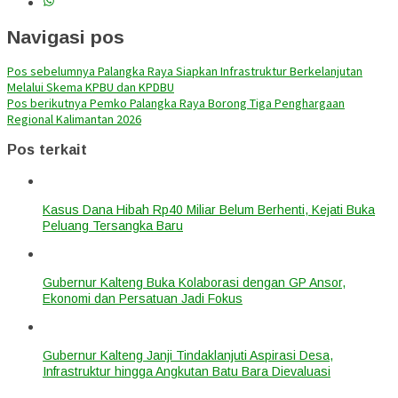
Navigasi pos
Pos sebelumnya
Palangka Raya Siapkan Infrastruktur Berkelanjutan
Melalui Skema KPBU dan KPDBU
Pos berikutnya
Pemko Palangka Raya Borong Tiga Penghargaan
Regional Kalimantan 2026
Pos terkait
Kasus Dana Hibah Rp40 Miliar Belum Berhenti, Kejati Buka
Peluang Tersangka Baru
Gubernur Kalteng Buka Kolaborasi dengan GP Ansor,
Ekonomi dan Persatuan Jadi Fokus
Gubernur Kalteng Janji Tindaklanjuti Aspirasi Desa,
Infrastruktur hingga Angkutan Batu Bara Dievaluasi