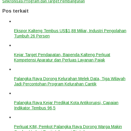
Sinkronisasi Program dan Target Pembangunan
Pos terkait
Ekspor Kalteng Tembus US$1,88 Miliar, Industri Pengolahan
Tumbuh 26 Persen
Kejar Target Pendapatan, Bapenda Kalteng Perkuat
Kompetensi Aparatur dan Perluas Layanan Pajak
Palangka Raya Dorong Kelurahan Melek Data, Tiga Wilayah
Jadi Percontohan Program Kelurahan Cantik
Palangka Raya Kejar Predikat Kota Antikorupsi, Capaian
Indikator Tembus 96,5
Perkuat KIM, Pemkot Palangka Raya Dorong Warga Makin