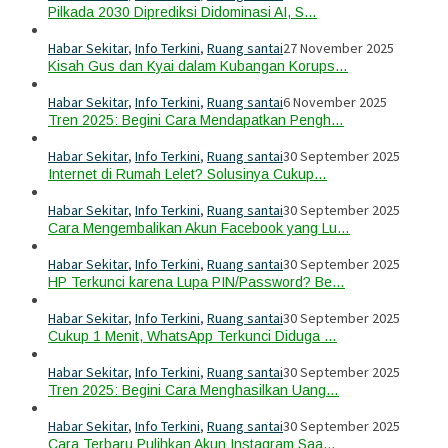
Pilkada 2030 Diprediksi Didominasi AI, S…
Habar Sekitar
,
Info Terkini
,
Ruang santai
27 November 2025
Kisah Gus dan Kyai dalam Kubangan Korups…
Habar Sekitar
,
Info Terkini
,
Ruang santai
6 November 2025
Tren 2025: Begini Cara Mendapatkan Pengh…
Habar Sekitar
,
Info Terkini
,
Ruang santai
30 September 2025
Internet di Rumah Lelet? Solusinya Cukup…
Habar Sekitar
,
Info Terkini
,
Ruang santai
30 September 2025
Cara Mengembalikan Akun Facebook yang Lu…
Habar Sekitar
,
Info Terkini
,
Ruang santai
30 September 2025
HP Terkunci karena Lupa PIN/Password? Be…
Habar Sekitar
,
Info Terkini
,
Ruang santai
30 September 2025
Cukup 1 Menit, WhatsApp Terkunci Diduga …
Habar Sekitar
,
Info Terkini
,
Ruang santai
30 September 2025
Tren 2025: Begini Cara Menghasilkan Uang…
Habar Sekitar
,
Info Terkini
,
Ruang santai
30 September 2025
Cara Terbaru Pulihkan Akun Instagram Saa…