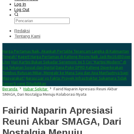
Log In
Log Out
Redaksi
Tentang Kami
Konten Spesial
Harga Pertamax Naik, Akankah Pertalite Terancam Langka di Kalimantan
Tengah?
Kaget! Harga Pertamax di Kalteng Resmi Naik Jadi Rp16.650 per
Liter
Hari Kartini Bukan Sekadar Seremoni: Ini 5 Ciri “Kartini Modern” di
Era Tekanan Sosial dan Digital
Dana Pokir DPRD Kalteng Diperkirakan
Tembus Ratusan Miliar, Mengalir ke Mana Saja dan Apa Manfaatnya bagi
Masyarakat?
Narasi Liar vs Fakta: Proyek Infrastruktur Sukamara Tidak
Seperti yang Dituduhkan
Beranda
Habar Sekitar
Fairid Naparin Apresiasi Reuni Akbar
SMAGA, Dari Nostalgia Menuju Kolaborasi Nyata
Fairid Naparin Apresiasi
Reuni Akbar SMAGA, Dari
Nostalgia Menuju