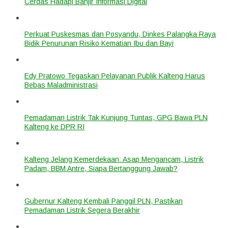
Cerdas Hadapi Banjir Informasi Digital
Perkuat Puskesmas dan Posyandu, Dinkes Palangka Raya
Bidik Penurunan Risiko Kematian Ibu dan Bayi
Edy Pratowo Tegaskan Pelayanan Publik Kalteng Harus
Bebas Maladministrasi
Pemadaman Listrik Tak Kunjung Tuntas, GPG Bawa PLN
Kalteng ke DPR RI
Kalteng Jelang Kemerdekaan: Asap Mengancam, Listrik
Padam, BBM Antre, Siapa Bertanggung Jawab?
Gubernur Kalteng Kembali Panggil PLN, Pastikan
Pemadaman Listrik Segera Berakhir