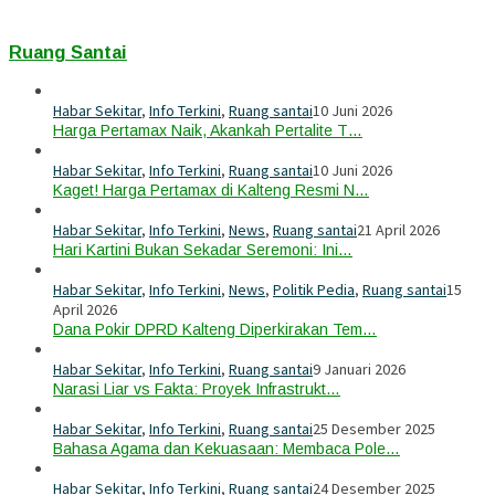
Ruang Santai
Habar Sekitar
,
Info Terkini
,
Ruang santai
10 Juni 2026
Harga Pertamax Naik, Akankah Pertalite T…
Habar Sekitar
,
Info Terkini
,
Ruang santai
10 Juni 2026
Kaget! Harga Pertamax di Kalteng Resmi N…
Habar Sekitar
,
Info Terkini
,
News
,
Ruang santai
21 April 2026
Hari Kartini Bukan Sekadar Seremoni: Ini…
Habar Sekitar
,
Info Terkini
,
News
,
Politik Pedia
,
Ruang santai
15
April 2026
Dana Pokir DPRD Kalteng Diperkirakan Tem…
Habar Sekitar
,
Info Terkini
,
Ruang santai
9 Januari 2026
Narasi Liar vs Fakta: Proyek Infrastrukt…
Habar Sekitar
,
Info Terkini
,
Ruang santai
25 Desember 2025
Bahasa Agama dan Kekuasaan: Membaca Pole…
Habar Sekitar
,
Info Terkini
,
Ruang santai
24 Desember 2025