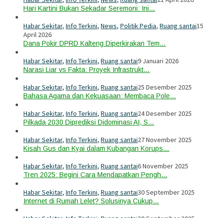
Hari Kartini Bukan Sekadar Seremoni: Ini…
Habar Sekitar
,
Info Terkini
,
News
,
Politik Pedia
,
Ruang santai
15
April 2026
Dana Pokir DPRD Kalteng Diperkirakan Tem…
Habar Sekitar
,
Info Terkini
,
Ruang santai
9 Januari 2026
Narasi Liar vs Fakta: Proyek Infrastrukt…
Habar Sekitar
,
Info Terkini
,
Ruang santai
25 Desember 2025
Bahasa Agama dan Kekuasaan: Membaca Pole…
Habar Sekitar
,
Info Terkini
,
Ruang santai
24 Desember 2025
Pilkada 2030 Diprediksi Didominasi AI, S…
Habar Sekitar
,
Info Terkini
,
Ruang santai
27 November 2025
Kisah Gus dan Kyai dalam Kubangan Korups…
Habar Sekitar
,
Info Terkini
,
Ruang santai
6 November 2025
Tren 2025: Begini Cara Mendapatkan Pengh…
Habar Sekitar
,
Info Terkini
,
Ruang santai
30 September 2025
Internet di Rumah Lelet? Solusinya Cukup…