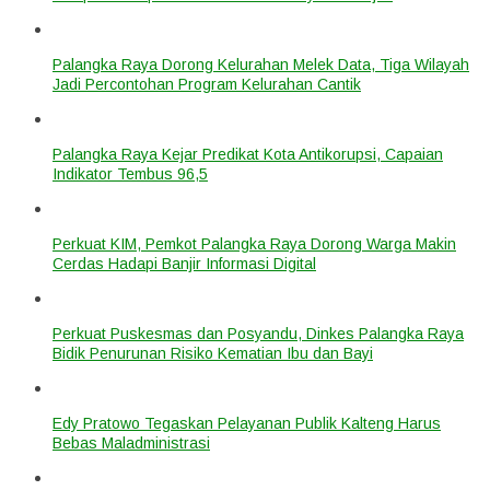
Palangka Raya Dorong Kelurahan Melek Data, Tiga Wilayah
Jadi Percontohan Program Kelurahan Cantik
Palangka Raya Kejar Predikat Kota Antikorupsi, Capaian
Indikator Tembus 96,5
Perkuat KIM, Pemkot Palangka Raya Dorong Warga Makin
Cerdas Hadapi Banjir Informasi Digital
Perkuat Puskesmas dan Posyandu, Dinkes Palangka Raya
Bidik Penurunan Risiko Kematian Ibu dan Bayi
Edy Pratowo Tegaskan Pelayanan Publik Kalteng Harus
Bebas Maladministrasi