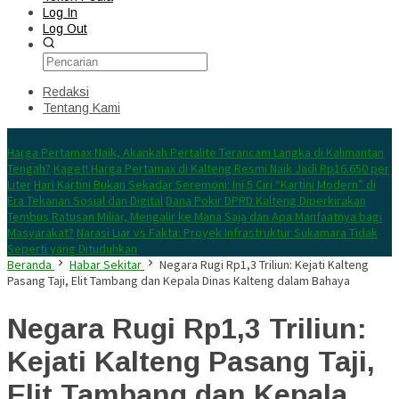
Log In
Log Out
Redaksi
Tentang Kami
Konten Spesial
Harga Pertamax Naik, Akankah Pertalite Terancam Langka di Kalimantan
Tengah?
Kaget! Harga Pertamax di Kalteng Resmi Naik Jadi Rp16.650 per
Liter
Hari Kartini Bukan Sekadar Seremoni: Ini 5 Ciri “Kartini Modern” di
Era Tekanan Sosial dan Digital
Dana Pokir DPRD Kalteng Diperkirakan
Tembus Ratusan Miliar, Mengalir ke Mana Saja dan Apa Manfaatnya bagi
Masyarakat?
Narasi Liar vs Fakta: Proyek Infrastruktur Sukamara Tidak
Seperti yang Dituduhkan
Beranda
Habar Sekitar
Negara Rugi Rp1,3 Triliun: Kejati Kalteng
Pasang Taji, Elit Tambang dan Kepala Dinas Kalteng dalam Bahaya
Negara Rugi Rp1,3 Triliun:
Kejati Kalteng Pasang Taji,
Elit Tambang dan Kepala