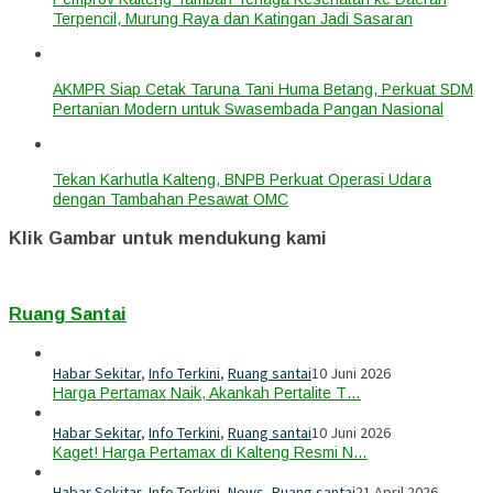
Terpencil, Murung Raya dan Katingan Jadi Sasaran
AKMPR Siap Cetak Taruna Tani Huma Betang, Perkuat SDM
Pertanian Modern untuk Swasembada Pangan Nasional
Tekan Karhutla Kalteng, BNPB Perkuat Operasi Udara
dengan Tambahan Pesawat OMC
Klik Gambar untuk mendukung kami
Ruang Santai
Habar Sekitar
,
Info Terkini
,
Ruang santai
10 Juni 2026
Harga Pertamax Naik, Akankah Pertalite T…
Habar Sekitar
,
Info Terkini
,
Ruang santai
10 Juni 2026
Kaget! Harga Pertamax di Kalteng Resmi N…
Habar Sekitar
,
Info Terkini
,
News
,
Ruang santai
21 April 2026