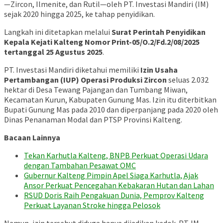
—Zircon, Ilmenite, dan Rutil—oleh PT. Investasi Mandiri (IM)
sejak 2020 hingga 2025, ke tahap penyidikan.
Langkah ini ditetapkan melalui
Surat Perintah Penyidikan
Kepala Kejati Kalteng Nomor Print-05/O.2/Fd.2/08/2025
tertanggal 25 Agustus 2025
.
PT. Investasi Mandiri diketahui memiliki
Izin Usaha
Pertambangan (IUP) Operasi Produksi Zircon
seluas 2.032
hektar di Desa Tewang Pajangan dan Tumbang Miwan,
Kecamatan Kurun, Kabupaten Gunung Mas. Izin itu diterbitkan
Bupati Gunung Mas pada 2010 dan diperpanjang pada 2020 oleh
Dinas Penanaman Modal dan PTSP Provinsi Kalteng.
Bacaan Lainnya
Tekan Karhutla Kalteng, BNPB Perkuat Operasi Udara
dengan Tambahan Pesawat OMC
Gubernur Kalteng Pimpin Apel Siaga Karhutla, Ajak
Ansor Perkuat Pencegahan Kebakaran Hutan dan Lahan
RSUD Doris Raih Pengakuan Dunia, Pemprov Kalteng
Perkuat Layanan Stroke hingga Pelosok