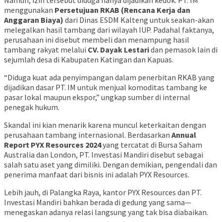
Namun, izin tersebut diduga hanya dijadikan kedok. PT. IM
menggunakan
Persetujuan RKAB (Rencana Kerja dan
Anggaran Biaya)
dari Dinas ESDM Kalteng untuk seakan-akan
melegalkan hasil tambang dari wilayah IUP. Padahal faktanya,
perusahaan ini disebut membeli dan menampung hasil
tambang rakyat melalui
CV. Dayak Lestari
dan pemasok lain di
sejumlah desa di Kabupaten Katingan dan Kapuas.
“Diduga kuat ada penyimpangan dalam penerbitan RKAB yang
dijadikan dasar PT. IM untuk menjual komoditas tambang ke
pasar lokal maupun ekspor,” ungkap sumber di internal
penegak hukum.
Skandal ini kian menarik karena muncul keterkaitan dengan
perusahaan tambang internasional. Berdasarkan
Annual
Report PYX Resources 2024
yang tercatat di Bursa Saham
Australia dan London, PT. Investasi Mandiri disebut sebagai
salah satu aset yang dimiliki. Dengan demikian, pengendali dan
penerima manfaat dari bisnis ini adalah PYX Resources.
Lebih jauh, di Palangka Raya, kantor PYX Resources dan PT.
Investasi Mandiri bahkan berada di gedung yang sama—
menegaskan adanya relasi langsung yang tak bisa diabaikan.