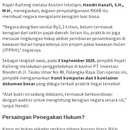
Kajati Kalteng melalui Asisten Intelijen,
Hendri Hanafi, S.H.,
M.H.
, menegaskan, dugaan penyalahgunaan RKAB itu
membuat negara mengalami kerugian luar biasa.
“Negara dirugikan senilai Rp1,3 triliun, belum termasuk
kerugian dari sektor pajak daerah. Selain itu, praktik ini juga
merusak lingkungan hidup akibat pembiaran penambangan di
kawasan hutan tanpa adanya izin pinjam pakai kawasan hutan
(IPPKH),” tegasnya.
Sebagai langkah awal, pada
3 September 2025
, penyidik Kejati
Kalteng melakukan penggeledahan di kantor PT. Investasi
Mandiri di Jl. Teuku Umar No.48, Palangka Raya. Dari operasi ini,
penyidik mengamankan
9 unit komputer dan 5 kontainer
dokumen besar
yang diduga terkait praktik ilegal tersebut.
“Alat bukti ini sedang didalami, termasuk berkoordinasi
dengan auditor untuk menghitung kerugian negara secara riil,”
lanjut Hendri.
Persaingan Penegakan Hukum?
Kasus ini bukan sekadar perkara pidana korupsi biasa. Nilai