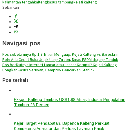
kalimantan tengah
kalteng
kasus tambang
kejati kalteng
Sebarkan
Navigasi pos
Pos sebelumnya
Rp 1,3 Triliun Menguap: Kejati Kalteng vs Bareskrim
Polri Adu Cepat Buka Jejak Uang Zircon, Dinas ESDM diujung Tanduk
Pos berikutnya
Internet Lancar atau Lancar Korupsi? Kejati Kalteng
Bongkar Kasus Seruyan, Pemprov Gencarkan Starlink
Pos terkait
Ekspor Kalteng Tembus US$1,88 Miliar, Industri Pengolahan
Tumbuh 26 Persen
Kejar Target Pendapatan, Bapenda Kalteng Perkuat
Kompetensi Aparatur dan Perluas Layanan Pajak