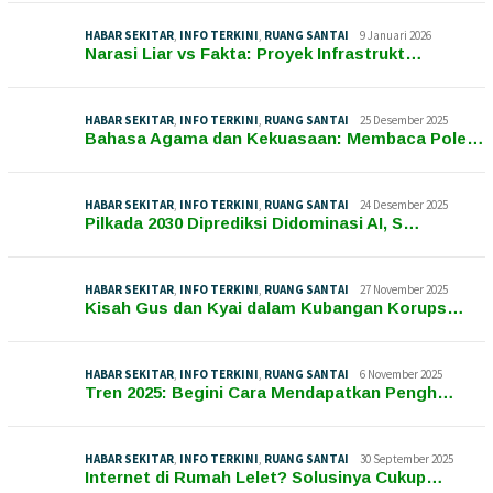
HABAR SEKITAR
,
INFO TERKINI
,
RUANG SANTAI
9 Januari 2026
Narasi Liar vs Fakta: Proyek Infrastrukt…
HABAR SEKITAR
,
INFO TERKINI
,
RUANG SANTAI
25 Desember 2025
Bahasa Agama dan Kekuasaan: Membaca Pole…
HABAR SEKITAR
,
INFO TERKINI
,
RUANG SANTAI
24 Desember 2025
Pilkada 2030 Diprediksi Didominasi AI, S…
HABAR SEKITAR
,
INFO TERKINI
,
RUANG SANTAI
27 November 2025
Kisah Gus dan Kyai dalam Kubangan Korups…
HABAR SEKITAR
,
INFO TERKINI
,
RUANG SANTAI
6 November 2025
Tren 2025: Begini Cara Mendapatkan Pengh…
HABAR SEKITAR
,
INFO TERKINI
,
RUANG SANTAI
30 September 2025
Internet di Rumah Lelet? Solusinya Cukup…