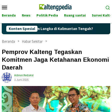
Loncat
Menu
ke
Mobile
konten
Beranda
News
Politik Pedia
Ruang santai
Survei Kalt
ite Terancam Langka di Kalimantan Tengah?
Konten Spesial
Kaget! Harga 
Beranda
Habar Sekitar
Pemprov Kalteng Tegaskan
Komitmen Jaga Ketahanan Ekonomi
Daerah
Admin Redaksi
1 Juni 2026