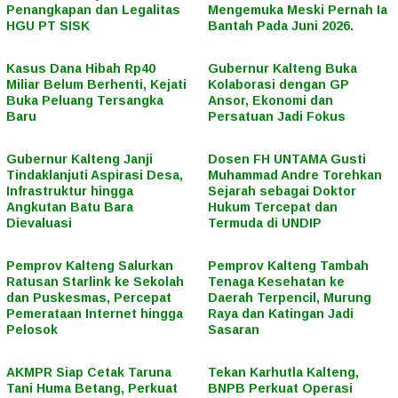
Penangkapan dan Legalitas
Mengemuka Meski Pernah Ia
HGU PT SISK
Bantah Pada Juni 2026.
Kasus Dana Hibah Rp40
Gubernur Kalteng Buka
Miliar Belum Berhenti, Kejati
Kolaborasi dengan GP
Buka Peluang Tersangka
Ansor, Ekonomi dan
Baru
Persatuan Jadi Fokus
Gubernur Kalteng Janji
Dosen FH UNTAMA Gusti
Tindaklanjuti Aspirasi Desa,
Muhammad Andre Torehkan
Infrastruktur hingga
Sejarah sebagai Doktor
Angkutan Batu Bara
Hukum Tercepat dan
Dievaluasi
Termuda di UNDIP
Pemprov Kalteng Salurkan
Pemprov Kalteng Tambah
Ratusan Starlink ke Sekolah
Tenaga Kesehatan ke
dan Puskesmas, Percepat
Daerah Terpencil, Murung
Pemerataan Internet hingga
Raya dan Katingan Jadi
Pelosok
Sasaran
AKMPR Siap Cetak Taruna
Tekan Karhutla Kalteng,
Tani Huma Betang, Perkuat
BNPB Perkuat Operasi