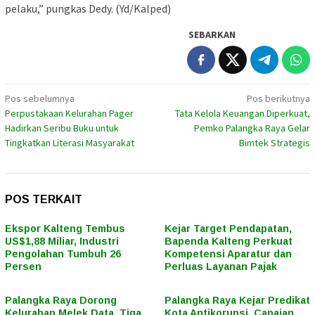
pelaku,” pungkas Dedy. (Yd/Kalped)
SEBARKAN
Navigasi
Pos sebelumnya
Pos berikutnya
Perpustakaan Kelurahan Pager
Tata Kelola Keuangan Diperkuat,
pos
Hadirkan Seribu Buku untuk
Pemko Palangka Raya Gelar
Tingkatkan Literasi Masyarakat
Bimtek Strategis
POS TERKAIT
Ekspor Kalteng Tembus
Kejar Target Pendapatan,
US$1,88 Miliar, Industri
Bapenda Kalteng Perkuat
Pengolahan Tumbuh 26
Kompetensi Aparatur dan
Persen
Perluas Layanan Pajak
Palangka Raya Dorong
Palangka Raya Kejar Predikat
Kelurahan Melek Data, Tiga
Kota Antikorupsi, Capaian