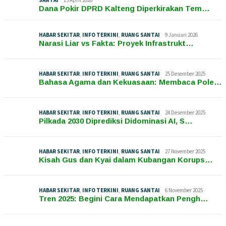
SANTAI
15 April 2026
Dana Pokir DPRD Kalteng Diperkirakan Tem…
HABAR SEKITAR
,
INFO TERKINI
,
RUANG SANTAI
9 Januari 2026
Narasi Liar vs Fakta: Proyek Infrastrukt…
HABAR SEKITAR
,
INFO TERKINI
,
RUANG SANTAI
25 Desember 2025
Bahasa Agama dan Kekuasaan: Membaca Pole…
HABAR SEKITAR
,
INFO TERKINI
,
RUANG SANTAI
24 Desember 2025
Pilkada 2030 Diprediksi Didominasi AI, S…
HABAR SEKITAR
,
INFO TERKINI
,
RUANG SANTAI
27 November 2025
Kisah Gus dan Kyai dalam Kubangan Korups…
HABAR SEKITAR
,
INFO TERKINI
,
RUANG SANTAI
6 November 2025
Tren 2025: Begini Cara Mendapatkan Pengh…