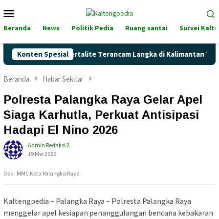
Loncat
Menu
ke
Mobile
konten
Beranda
News
Politik Pedia
Ruang santai
Survei Kalt
Naik, Akankah Pertalite Terancam Langka di Kalimantan Tengah
Konten Spesial
Beranda
Habar Sekitar
Polresta Palangka Raya Gelar Apel
Siaga Karhutla, Perkuat Antisipasi
Hadapi El Nino 2026
Admin Redaksi 2
19 Mei 2026
Dok : MMC Kota Palangka Raya
Kaltengpedia – Palangka Raya – Polresta Palangka Raya
menggelar apel kesiapan penanggulangan bencana kebakaran