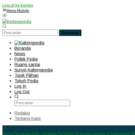
Loncat ke konten
Menu Mobile
Pencarian
Beranda
News
Politik Pedia
Ruang santai
Survei Kaltengpedia
Topik Pilihan
Tokoh Pedia
Log In
Log Out
Redaksi
Tentang Kami
Konten Spesial
Harga Pertamax Naik, Akankah Pertalite Terancam Langka di Kalimantan T