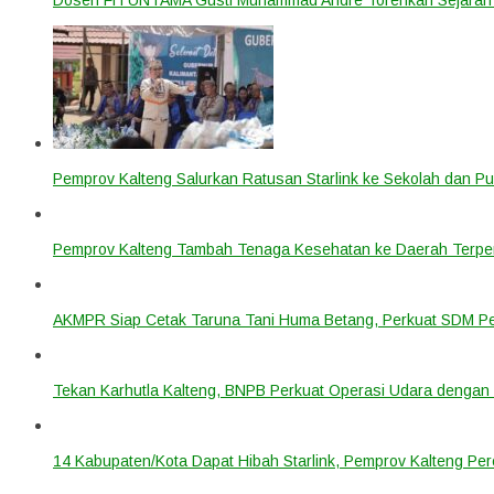
Pemprov Kalteng Salurkan Ratusan Starlink ke Sekolah dan P
Pemprov Kalteng Tambah Tenaga Kesehatan ke Daerah Terpen
AKMPR Siap Cetak Taruna Tani Huma Betang, Perkuat SDM P
Tekan Karhutla Kalteng, BNPB Perkuat Operasi Udara deng
14 Kabupaten/Kota Dapat Hibah Starlink, Pemprov Kalteng Per