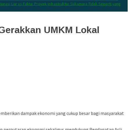
Narasi Liar vs Fakta: Proyek Infrastruktur Sukamara Tidak Seperti yang
 Gerakkan UMKM Lokal
i memberikan dampak ekonomi yang cukup besar bagi masyarakat
 perputaran ekonomi sekaligus mendukung Pendapatan Asli