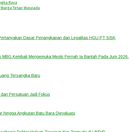
angka Raya
a Warga Tetap Waspada
 Pertanyakan Dasar Penangkapan dan Legalitas HGU PT SISK
us MBG Kembali Mengemuka Meski Pernah Ia Bantah Pada Juni 2026.
eluang Tersangka Baru
 dan Persatuan Jadi Fokus
tur hingga Angkutan Batu Bara Dievaluasi
sebagai Doktor Hukum Tercepat dan Termuda di UNDIP