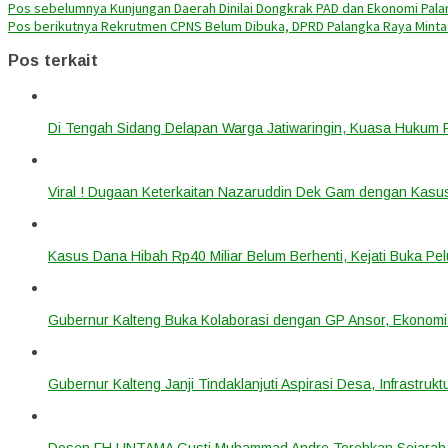
Pos sebelumnya
Kunjungan Daerah Dinilai Dongkrak PAD dan Ekonomi Pal
Pos berikutnya
Rekrutmen CPNS Belum Dibuka, DPRD Palangka Raya Mint
Pos terkait
Di Tengah Sidang Delapan Warga Jatiwaringin, Kuasa Hukum
Viral ! Dugaan Keterkaitan Nazaruddin Dek Gam dengan Kas
Kasus Dana Hibah Rp40 Miliar Belum Berhenti, Kejati Buka P
Gubernur Kalteng Buka Kolaborasi dengan GP Ansor, Ekonomi
Gubernur Kalteng Janji Tindaklanjuti Aspirasi Desa, Infrastruk
Dosen FH UNTAMA Gusti Muhammad Andre Torehkan Sejarah 