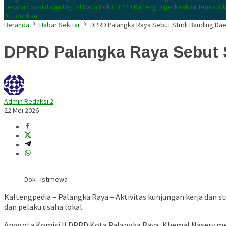
Tekanan Sosial dan Digital
Dana Pokir DPRD Kalteng Diperkirakan Tembus R
Dituduhkan
Beranda
Habar Sekitar
DPRD Palangka Raya Sebut Studi Banding Da
DPRD Palangka Raya Sebut 
Admin Redaksi 2
22 Mei 2026
Dok : Istimewa
Kaltengpedia – Palangka Raya – Aktivitas kunjungan kerja dan 
dan pelaku usaha lokal.
Anggota Komisi II DPRD Kota Palangka Raya,
Khemal Nasery
me