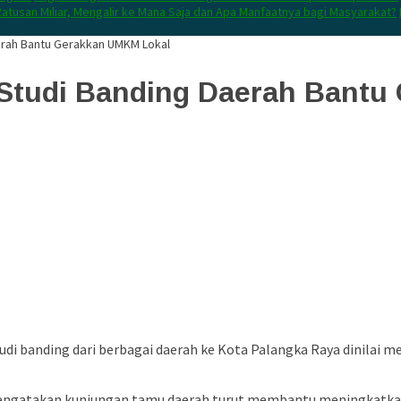
atusan Miliar, Mengalir ke Mana Saja dan Apa Manfaatnya bagi Masyarakat?
erah Bantu Gerakkan UMKM Lokal
Studi Banding Daerah Bantu
studi banding dari berbagai daerah ke Kota Palangka Raya dinila
ngatakan kunjungan tamu daerah turut membantu meningkatkan