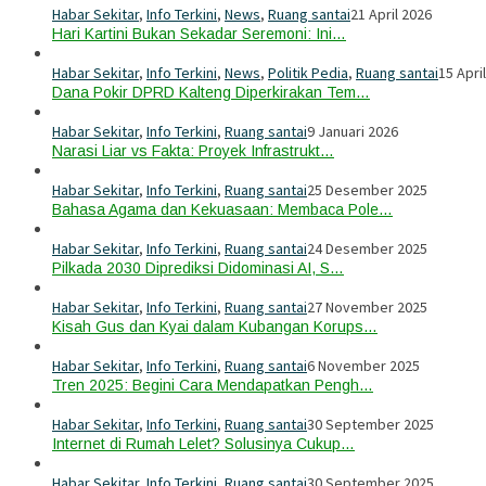
Habar Sekitar
,
Info Terkini
,
News
,
Ruang santai
21 April 2026
Hari Kartini Bukan Sekadar Seremoni: Ini…
Habar Sekitar
,
Info Terkini
,
News
,
Politik Pedia
,
Ruang santai
15 Apri
Dana Pokir DPRD Kalteng Diperkirakan Tem…
Habar Sekitar
,
Info Terkini
,
Ruang santai
9 Januari 2026
Narasi Liar vs Fakta: Proyek Infrastrukt…
Habar Sekitar
,
Info Terkini
,
Ruang santai
25 Desember 2025
Bahasa Agama dan Kekuasaan: Membaca Pole…
Habar Sekitar
,
Info Terkini
,
Ruang santai
24 Desember 2025
Pilkada 2030 Diprediksi Didominasi AI, S…
Habar Sekitar
,
Info Terkini
,
Ruang santai
27 November 2025
Kisah Gus dan Kyai dalam Kubangan Korups…
Habar Sekitar
,
Info Terkini
,
Ruang santai
6 November 2025
Tren 2025: Begini Cara Mendapatkan Pengh…
Habar Sekitar
,
Info Terkini
,
Ruang santai
30 September 2025
Internet di Rumah Lelet? Solusinya Cukup…
Habar Sekitar
,
Info Terkini
,
Ruang santai
30 September 2025