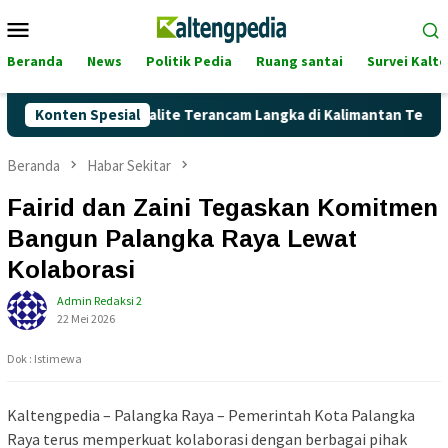
Loncat
Menu
ke
Mobile
konten
Beranda
News
Politik Pedia
Ruang santai
Survei Kalt
Akankah Pertalite Terancam Langka di Kalimantan Tengah?
Konten Spesial
Beranda
Habar Sekitar
Fairid dan Zaini Tegaskan Komitmen
Bangun Palangka Raya Lewat
Kolaborasi
Admin Redaksi 2
22 Mei 2026
Dok : Istimewa
Kaltengpedia – Palangka Raya – Pemerintah Kota Palangka
Raya terus memperkuat kolaborasi dengan berbagai pihak