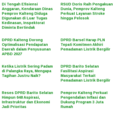
Di Tengah Efisiensi
RSUD Doris Raih Pengakuan
Anggaran, Kendaraan Dinas
Dunia, Pemprov Kalteng
Pemprov Kalteng Diduga
Perkuat Layanan Stroke
Digunakan di Luar Tugas
hingga Pelosok
Kedinasan, Inspektorat
Diminta Bertindak
DPRD Kalteng Dorong
DPRD Barsel Harap PLN
Optimalisasi Pendapatan
Tepati Komitmen Akhiri
Daerah dalam Penyusunan
Pemadaman Listrik Bergilir
APBD 2027
Ketika Listrik Sering Padam
DPRD Barito Selatan
di Palangka Raya, Mengapa
Fasilitasi Aspirasi
Tagihan Justru Naik?
Masyarakat Terkait
Pemadaman Listrik Bergilir
Reses DPRD Barito Selatan
Pemprov Kalteng Perkuat
Himpun 648 Aspirasi,
Pengendalian Inflasi dan
Infrastruktur dan Ekonomi
Dukung Program 3 Juta
Jadi Prioritas
Rumah