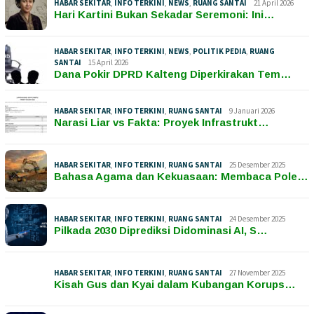
HABAR SEKITAR
,
INFO TERKINI
,
NEWS
,
RUANG SANTAI
21 April 2026
Hari Kartini Bukan Sekadar Seremoni: Ini…
HABAR SEKITAR
,
INFO TERKINI
,
NEWS
,
POLITIK PEDIA
,
RUANG
SANTAI
15 April 2026
Dana Pokir DPRD Kalteng Diperkirakan Tem…
HABAR SEKITAR
,
INFO TERKINI
,
RUANG SANTAI
9 Januari 2026
Narasi Liar vs Fakta: Proyek Infrastrukt…
HABAR SEKITAR
,
INFO TERKINI
,
RUANG SANTAI
25 Desember 2025
Bahasa Agama dan Kekuasaan: Membaca Pole…
HABAR SEKITAR
,
INFO TERKINI
,
RUANG SANTAI
24 Desember 2025
Pilkada 2030 Diprediksi Didominasi AI, S…
HABAR SEKITAR
,
INFO TERKINI
,
RUANG SANTAI
27 November 2025
Kisah Gus dan Kyai dalam Kubangan Korups…