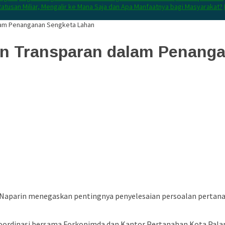
atusan Miliar, Mengalir ke Mana Saja dan Apa Manfaatnya bagi Masyarakat?
alam Penanganan Sengketa Lahan
ian Transparan dalam Penang
 Naparin
menegaskan pentingnya penyelesaian persoalan pertana
koordinasi bersama Forkopimda dan Kantor Pertanahan Kota Palan