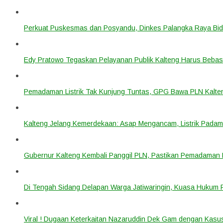
Perkuat Puskesmas dan Posyandu, Dinkes Palangka Raya Bidi
Edy Pratowo Tegaskan Pelayanan Publik Kalteng Harus Bebas 
Pemadaman Listrik Tak Kunjung Tuntas, GPG Bawa PLN Kalte
Kalteng Jelang Kemerdekaan: Asap Mengancam, Listrik Padam
Gubernur Kalteng Kembali Panggil PLN, Pastikan Pemadaman Li
Di Tengah Sidang Delapan Warga Jatiwaringin, Kuasa Hukum
Viral ! Dugaan Keterkaitan Nazaruddin Dek Gam dengan Kas