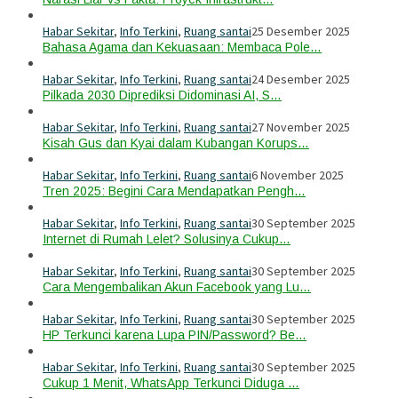
Habar Sekitar
,
Info Terkini
,
Ruang santai
25 Desember 2025
Bahasa Agama dan Kekuasaan: Membaca Pole…
Habar Sekitar
,
Info Terkini
,
Ruang santai
24 Desember 2025
Pilkada 2030 Diprediksi Didominasi AI, S…
Habar Sekitar
,
Info Terkini
,
Ruang santai
27 November 2025
Kisah Gus dan Kyai dalam Kubangan Korups…
Habar Sekitar
,
Info Terkini
,
Ruang santai
6 November 2025
Tren 2025: Begini Cara Mendapatkan Pengh…
Habar Sekitar
,
Info Terkini
,
Ruang santai
30 September 2025
Internet di Rumah Lelet? Solusinya Cukup…
Habar Sekitar
,
Info Terkini
,
Ruang santai
30 September 2025
Cara Mengembalikan Akun Facebook yang Lu…
Habar Sekitar
,
Info Terkini
,
Ruang santai
30 September 2025
HP Terkunci karena Lupa PIN/Password? Be…
Habar Sekitar
,
Info Terkini
,
Ruang santai
30 September 2025
Cukup 1 Menit, WhatsApp Terkunci Diduga …