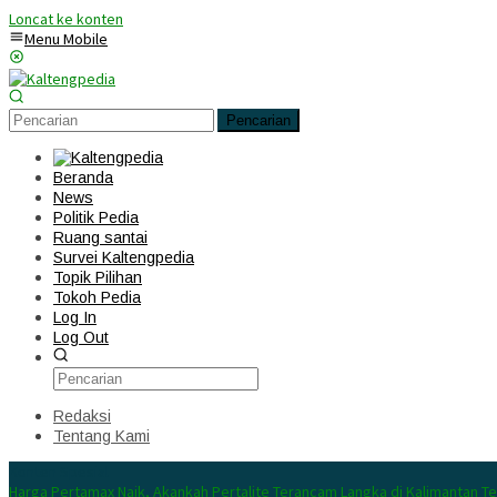
Loncat ke konten
Menu Mobile
Pencarian
Beranda
News
Politik Pedia
Ruang santai
Survei Kaltengpedia
Topik Pilihan
Tokoh Pedia
Log In
Log Out
Redaksi
Tentang Kami
Konten Spesial
Harga Pertamax Naik, Akankah Pertalite Terancam Langka di Kalimantan T