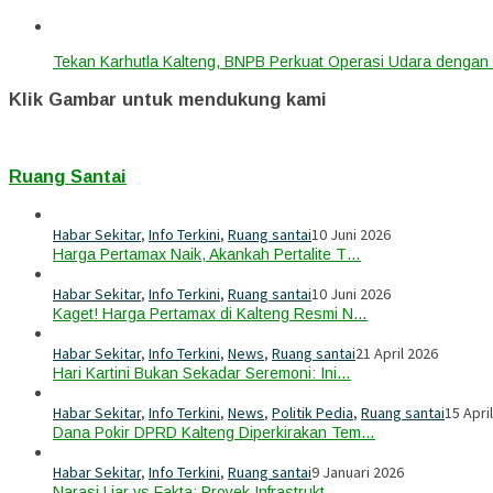
Tekan Karhutla Kalteng, BNPB Perkuat Operasi Udara deng
Klik Gambar untuk mendukung kami
Ruang Santai
Habar Sekitar
,
Info Terkini
,
Ruang santai
10 Juni 2026
Harga Pertamax Naik, Akankah Pertalite T…
Habar Sekitar
,
Info Terkini
,
Ruang santai
10 Juni 2026
Kaget! Harga Pertamax di Kalteng Resmi N…
Habar Sekitar
,
Info Terkini
,
News
,
Ruang santai
21 April 2026
Hari Kartini Bukan Sekadar Seremoni: Ini…
Habar Sekitar
,
Info Terkini
,
News
,
Politik Pedia
,
Ruang santai
15 Apri
Dana Pokir DPRD Kalteng Diperkirakan Tem…
Habar Sekitar
,
Info Terkini
,
Ruang santai
9 Januari 2026
Narasi Liar vs Fakta: Proyek Infrastrukt…