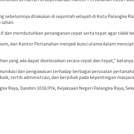
ng sebelumnya dilakukan di sejumlah wilayah di Kota Palangka Ra
 lahan.
itif dan membutuhkan penanganan cepat serta tepat agar tidak b
hukum, dan Kantor Pertanahan menjadi kunci utama dalam mencip
han yang ada dapat diselesaikan secara cepat dan tepat,” katanya.
omunikasi dan pengawasan terhadap berbagai persoalan pertanah
ik, tertib administrasi, dan berpihak pada kepentingan masyara
gka Raya, Dandim 1016/Plk, Kejaksaan Negeri Palangka Raya, Sekd