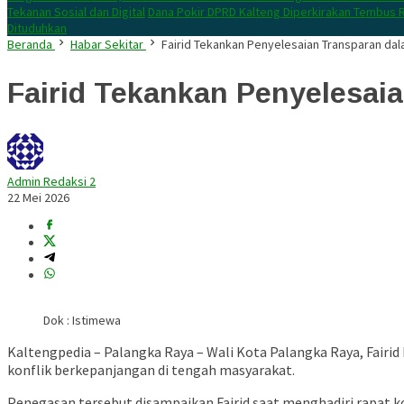
Tekanan Sosial dan Digital
Dana Pokir DPRD Kalteng Diperkirakan Tembus R
Dituduhkan
Beranda
Habar Sekitar
Fairid Tekankan Penyelesaian Transparan d
Fairid Tekankan Penyelesa
Admin Redaksi 2
22 Mei 2026
Dok : Istimewa
Kaltengpedia – Palangka Raya – Wali Kota Palangka Raya,
Fairid
konflik berkepanjangan di tengah masyarakat.
Penegasan tersebut disampaikan Fairid saat menghadiri rapat 