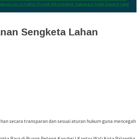
Narasi Liar vs Fakta: Proyek Infrastruktur Sukamara Tidak Seperti yang
anan Sengketa Lahan
han secara transparan dan sesuai aturan hukum guna mencegah
gka Raya di Ruang Peteng Karuhei I Kantor Wali Kota Palangka