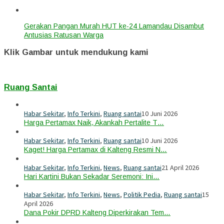
Gerakan Pangan Murah HUT ke-24 Lamandau Disambut
Antusias Ratusan Warga
Klik Gambar untuk mendukung kami
Ruang Santai
Habar Sekitar
,
Info Terkini
,
Ruang santai
10 Juni 2026
Harga Pertamax Naik, Akankah Pertalite T…
Habar Sekitar
,
Info Terkini
,
Ruang santai
10 Juni 2026
Kaget! Harga Pertamax di Kalteng Resmi N…
Habar Sekitar
,
Info Terkini
,
News
,
Ruang santai
21 April 2026
Hari Kartini Bukan Sekadar Seremoni: Ini…
Habar Sekitar
,
Info Terkini
,
News
,
Politik Pedia
,
Ruang santai
15
April 2026
Dana Pokir DPRD Kalteng Diperkirakan Tem…