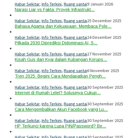
Habar Sekitar
,
Info Terkini
,
Ruang santai
9 Januari 2026
Narasi Liar vs Fakta: Proyek Infrastrukt…
Habar Sekitar
,
Info Terkini
,
Ruang santai
25 Desember 2025
Bahasa Agama dan Kekuasaan: Membaca Pole…
Habar Sekitar
,
Info Terkini
,
Ruang santai
24 Desember 2025
Pilkada 2030 Diprediksi Didominasi AI, S…
Habar Sekitar
,
Info Terkini
,
Ruang santai
27 November 2025
Kisah Gus dan Kyai dalam Kubangan Korups…
Habar Sekitar
,
Info Terkini
,
Ruang santai
6 November 2025
Tren 2025: Begini Cara Mendapatkan Pengh…
Habar Sekitar
,
Info Terkini
,
Ruang santai
30 September 2025
Internet di Rumah Lelet? Solusinya Cukup…
Habar Sekitar
,
Info Terkini
,
Ruang santai
30 September 2025
Cara Mengembalikan Akun Facebook yang Lu…
Habar Sekitar
,
Info Terkini
,
Ruang santai
30 September 2025
HP Terkunci karena Lupa PIN/Password? Be…
Habar Sekitar
,
Info Terkini
,
Ruang santai
30 September 2025