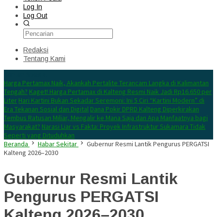
Log In
Log Out
Redaksi
Tentang Kami
Konten Spesial
Harga Pertamax Naik, Akankah Pertalite Terancam Langka di Kalimantan
Tengah?
Kaget! Harga Pertamax di Kalteng Resmi Naik Jadi Rp16.650 per
Liter
Hari Kartini Bukan Sekadar Seremoni: Ini 5 Ciri “Kartini Modern” di
Era Tekanan Sosial dan Digital
Dana Pokir DPRD Kalteng Diperkirakan
Tembus Ratusan Miliar, Mengalir ke Mana Saja dan Apa Manfaatnya bagi
Masyarakat?
Narasi Liar vs Fakta: Proyek Infrastruktur Sukamara Tidak
Seperti yang Dituduhkan
Beranda
Habar Sekitar
Gubernur Resmi Lantik Pengurus PERGATSI
Kalteng 2026–2030
Gubernur Resmi Lantik
Pengurus PERGATSI
Kalteng 2026–2030