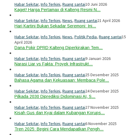
Habar Sekitar
,
Info Terkini
,
Ruang santai
10 Juni 2026
Kaget! Harga Pertamax di Kalteng Resmi N…
Habar Sekitar
,
Info Terkini
,
News
,
Ruang santai
21 April 2026
Hari Kartini Bukan Sekadar Seremoni: Ini…
Habar Sekitar
,
Info Terkini
,
News
,
Politik Pedia
,
Ruang santai
15
April 2026
Dana Pokir DPRD Kalteng Diperkirakan Tem…
Habar Sekitar
,
Info Terkini
,
Ruang santai
9 Januari 2026
Narasi Liar vs Fakta: Proyek Infrastrukt…
Habar Sekitar
,
Info Terkini
,
Ruang santai
25 Desember 2025
Bahasa Agama dan Kekuasaan: Membaca Pole…
Habar Sekitar
,
Info Terkini
,
Ruang santai
24 Desember 2025
Pilkada 2030 Diprediksi Didominasi AI, S…
Habar Sekitar
,
Info Terkini
,
Ruang santai
27 November 2025
Kisah Gus dan Kyai dalam Kubangan Korups…
Habar Sekitar
,
Info Terkini
,
Ruang santai
6 November 2025
Tren 2025: Begini Cara Mendapatkan Pengh…