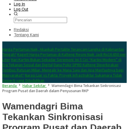
Log In
Log Out
Redaksi
Tentang Kami
Konten Spesial
Harga Pertamax Naik, Akankah Pertalite Terancam Langka di Kalimantan
Tengah?
Kaget! Harga Pertamax di Kalteng Resmi Naik Jadi Rp16.650 per
Liter
Hari Kartini Bukan Sekadar Seremoni: Ini 5 Ciri “Kartini Modern” di
Era Tekanan Sosial dan Digital
Dana Pokir DPRD Kalteng Diperkirakan
Tembus Ratusan Miliar, Mengalir ke Mana Saja dan Apa Manfaatnya bagi
Masyarakat?
Narasi Liar vs Fakta: Proyek Infrastruktur Sukamara Tidak
Seperti yang Dituduhkan
Beranda
Habar Sekitar
Wamendagri Bima Tekankan Sinkronisasi
Program Pusat dan Daerah dalam Penyusunan RKP
Wamendagri Bima
Tekankan Sinkronisasi
Program Pusat dan Daerah