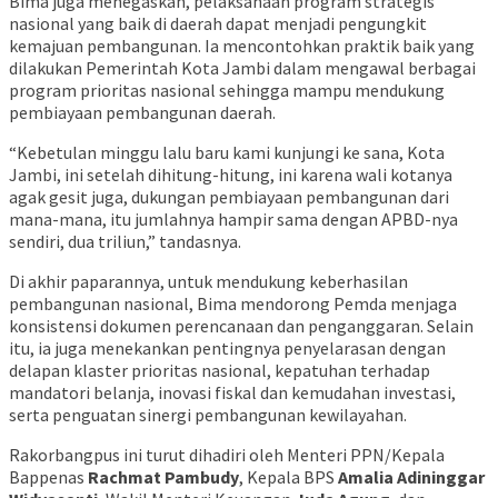
Bima juga menegaskan, pelaksanaan program strategis
nasional yang baik di daerah dapat menjadi pengungkit
kemajuan pembangunan. Ia mencontohkan praktik baik yang
dilakukan Pemerintah Kota Jambi dalam mengawal berbagai
program prioritas nasional sehingga mampu mendukung
pembiayaan pembangunan daerah.
“Kebetulan minggu lalu baru kami kunjungi ke sana, Kota
Jambi, ini setelah dihitung-hitung, ini karena wali kotanya
agak gesit juga, dukungan pembiayaan pembangunan dari
mana-mana, itu jumlahnya hampir sama dengan APBD-nya
sendiri, dua triliun,” tandasnya.
Di akhir paparannya, untuk mendukung keberhasilan
pembangunan nasional, Bima mendorong Pemda menjaga
konsistensi dokumen perencanaan dan penganggaran. Selain
itu, ia juga menekankan pentingnya penyelarasan dengan
delapan klaster prioritas nasional, kepatuhan terhadap
mandatori belanja, inovasi fiskal dan kemudahan investasi,
serta penguatan sinergi pembangunan kewilayahan.
Rakorbangpus ini turut dihadiri oleh Menteri PPN/Kepala
Bappenas
Rachmat Pambudy
, Kepala BPS
Amalia Adininggar