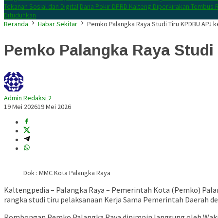
Tekanan Sosial dan Digital
Dana Pokir DPRD Kalteng Diperkirakan Tembus R
Dituduhkan
Beranda
Habar Sekitar
Pemko Palangka Raya Studi Tiru KPDBU APJ 
Pemko Palangka Raya Studi
Admin Redaksi 2
19 Mei 2026
19 Mei 2026
Dok : MMC Kota Palangka Raya
Kaltengpedia – Palangka Raya – Pemerintah Kota (Pemko) Pala
rangka studi tiru pelaksanaan Kerja Sama Pemerintah Daerah d
Rombongan Pemko Palangka Raya dipimpin langsung oleh Wakil