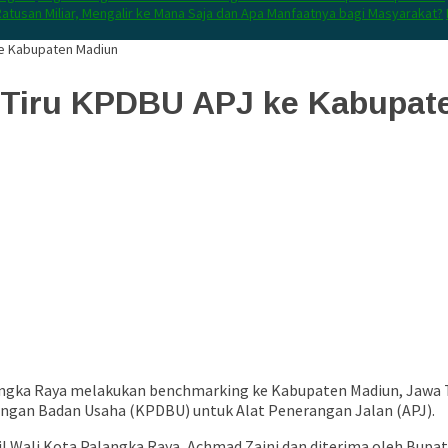
atusan Miliar, Mengalir ke Mana Saja dan Apa Manfaatnya bagi Masyarakat?
ke Kabupaten Madiun
 Tiru KPDBU APJ ke Kabupat
ngka Raya melakukan benchmarking ke Kabupaten Madiun, Jawa Ti
engan Badan Usaha (KPDBU) untuk Alat Penerangan Jalan (APJ).
 Wali Kota Palangka Raya,
Achmad Zaini
dan diterima oleh Bupat