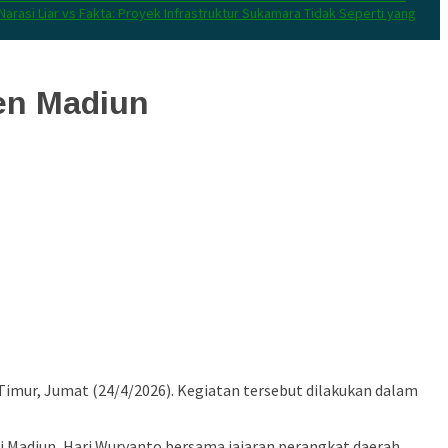
Narasi Liar vs Fakta: Proyek Infrastruktur Sukamara Tidak Seperti yang
en Madiun
mur, Jumat (24/4/2026). Kegiatan tersebut dilakukan dalam
i Madiun,
Hari Wuryanto
bersama jajaran perangkat daerah