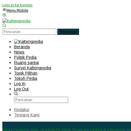
Loncat ke konten
Menu Mobile
Pencarian
Beranda
News
Politik Pedia
Ruang santai
Survei Kaltengpedia
Topik Pilihan
Tokoh Pedia
Log In
Log Out
Redaksi
Tentang Kami
Konten Spesial
Harga Pertamax Naik, Akankah Pertalite Terancam Langka di Kalimantan T