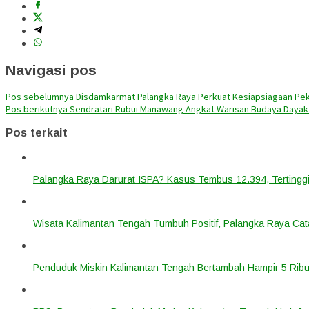
Navigasi pos
Pos sebelumnya
Disdamkarmat Palangka Raya Perkuat Kesiapsiagaan Pek
Pos berikutnya
Sendratari Rubui Manawang Angkat Warisan Budaya Dayak
Pos terkait
Palangka Raya Darurat ISPA? Kasus Tembus 12.394, Tertinggi
Wisata Kalimantan Tengah Tumbuh Positif, Palangka Raya Cata
Penduduk Miskin Kalimantan Tengah Bertambah Hampir 5 Ribu