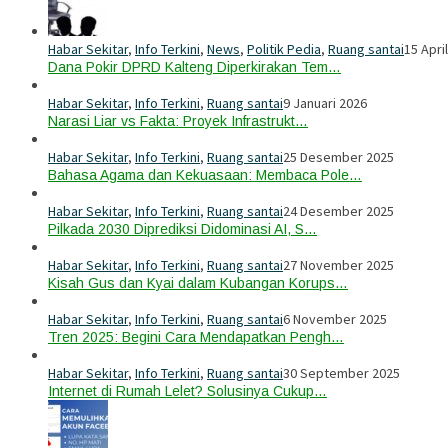
Habar Sekitar
,
Info Terkini
,
News
,
Politik Pedia
,
Ruang santai
15 Apri
Dana Pokir DPRD Kalteng Diperkirakan Tem…
Habar Sekitar
,
Info Terkini
,
Ruang santai
9 Januari 2026
Narasi Liar vs Fakta: Proyek Infrastrukt…
Habar Sekitar
,
Info Terkini
,
Ruang santai
25 Desember 2025
Bahasa Agama dan Kekuasaan: Membaca Pole…
Habar Sekitar
,
Info Terkini
,
Ruang santai
24 Desember 2025
Pilkada 2030 Diprediksi Didominasi AI, S…
Habar Sekitar
,
Info Terkini
,
Ruang santai
27 November 2025
Kisah Gus dan Kyai dalam Kubangan Korups…
Habar Sekitar
,
Info Terkini
,
Ruang santai
6 November 2025
Tren 2025: Begini Cara Mendapatkan Pengh…
Habar Sekitar
,
Info Terkini
,
Ruang santai
30 September 2025
Internet di Rumah Lelet? Solusinya Cukup…