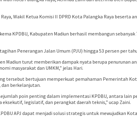
 Raya, Wakil Ketua Komisi II DPRD Kota Palangka Raya beserta a
kema KPDBU, Kabupaten Madiun berhasil membangun sebanyak 7.45
agihan Penerangan Jalan Umum (PJU) hingga 53 persen per tah
ten Madiun turut memberikan dampak nyata berupa penurunan angk
nomi masyarakat dan UMKM,” jelas Hari.
ng tersebut bertujuan memperkuat pemahaman Pemerintah Kota
, dan berkelanjutan.
ejumlah poin penting dalam implementasi KPDBU, antara lain pe
ksekutif, legislatif, dan perangkat daerah teknis,” ucap Zaini.
PDBU APJ dapat menjadi solusi strategis untuk mewujudkan Kota 