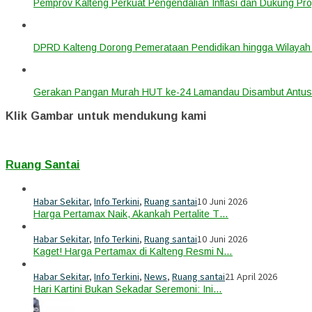
Pemprov Kalteng Perkuat Pengendalian Inflasi dan Dukung Pr
DPRD Kalteng Dorong Pemerataan Pendidikan hingga Wilayah 
Gerakan Pangan Murah HUT ke-24 Lamandau Disambut Antus
Klik Gambar untuk mendukung kami
Ruang Santai
Habar Sekitar
,
Info Terkini
,
Ruang santai
10 Juni 2026
Harga Pertamax Naik, Akankah Pertalite T…
Habar Sekitar
,
Info Terkini
,
Ruang santai
10 Juni 2026
Kaget! Harga Pertamax di Kalteng Resmi N…
Habar Sekitar
,
Info Terkini
,
News
,
Ruang santai
21 April 2026
Hari Kartini Bukan Sekadar Seremoni: Ini…