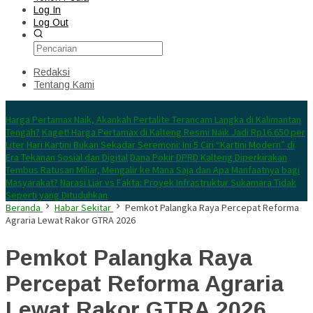
Log In
Log Out
Redaksi
Tentang Kami
Konten Spesial
Harga Pertamax Naik, Akankah Pertalite Terancam Langka di Kalimantan
Tengah?
Kaget! Harga Pertamax di Kalteng Resmi Naik Jadi Rp16.650 per
Liter
Hari Kartini Bukan Sekadar Seremoni: Ini 5 Ciri “Kartini Modern” di
Era Tekanan Sosial dan Digital
Dana Pokir DPRD Kalteng Diperkirakan
Tembus Ratusan Miliar, Mengalir ke Mana Saja dan Apa Manfaatnya bagi
Masyarakat?
Narasi Liar vs Fakta: Proyek Infrastruktur Sukamara Tidak
Seperti yang Dituduhkan
Beranda
Habar Sekitar
Pemkot Palangka Raya Percepat Reforma
Agraria Lewat Rakor GTRA 2026
Pemkot Palangka Raya
Percepat Reforma Agraria
Lewat Rakor GTRA 2026