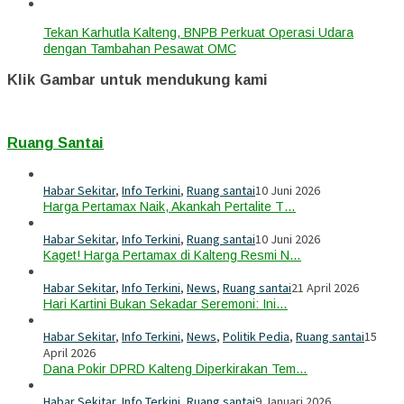
Tekan Karhutla Kalteng, BNPB Perkuat Operasi Udara
dengan Tambahan Pesawat OMC
Klik Gambar untuk mendukung kami
Ruang Santai
Habar Sekitar
,
Info Terkini
,
Ruang santai
10 Juni 2026
Harga Pertamax Naik, Akankah Pertalite T…
Habar Sekitar
,
Info Terkini
,
Ruang santai
10 Juni 2026
Kaget! Harga Pertamax di Kalteng Resmi N…
Habar Sekitar
,
Info Terkini
,
News
,
Ruang santai
21 April 2026
Hari Kartini Bukan Sekadar Seremoni: Ini…
Habar Sekitar
,
Info Terkini
,
News
,
Politik Pedia
,
Ruang santai
15
April 2026
Dana Pokir DPRD Kalteng Diperkirakan Tem…
Habar Sekitar
,
Info Terkini
,
Ruang santai
9 Januari 2026