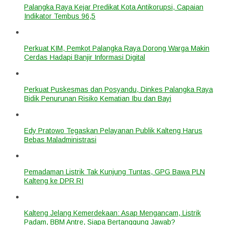
Palangka Raya Kejar Predikat Kota Antikorupsi, Capaian
Indikator Tembus 96,5
Perkuat KIM, Pemkot Palangka Raya Dorong Warga Makin
Cerdas Hadapi Banjir Informasi Digital
Perkuat Puskesmas dan Posyandu, Dinkes Palangka Raya
Bidik Penurunan Risiko Kematian Ibu dan Bayi
Edy Pratowo Tegaskan Pelayanan Publik Kalteng Harus
Bebas Maladministrasi
Pemadaman Listrik Tak Kunjung Tuntas, GPG Bawa PLN
Kalteng ke DPR RI
Kalteng Jelang Kemerdekaan: Asap Mengancam, Listrik
Padam, BBM Antre, Siapa Bertanggung Jawab?