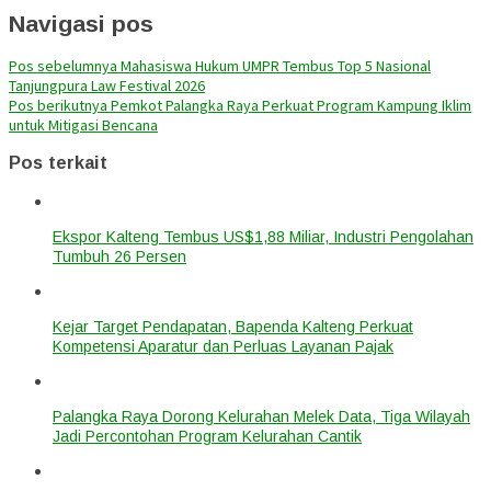
Navigasi pos
Pos sebelumnya
Mahasiswa Hukum UMPR Tembus Top 5 Nasional
Tanjungpura Law Festival 2026
Pos berikutnya
Pemkot Palangka Raya Perkuat Program Kampung Iklim
untuk Mitigasi Bencana
Pos terkait
Ekspor Kalteng Tembus US$1,88 Miliar, Industri Pengolahan
Tumbuh 26 Persen
Kejar Target Pendapatan, Bapenda Kalteng Perkuat
Kompetensi Aparatur dan Perluas Layanan Pajak
Palangka Raya Dorong Kelurahan Melek Data, Tiga Wilayah
Jadi Percontohan Program Kelurahan Cantik