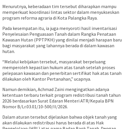
Menurutnya, keberadaan tim tersebut diharapkan mampu
memperkuat koordinasi lintas sektor dalam menyukseskan
program reforma agraria di Kota Palangka Raya.
Pada kesempatan itu, ia juga menyoroti hasil inventarisasi
Penyelesaian Penguasaan Tanah dalam Rangka Penataan
Kawasan Hutan (PPTPKH) yang dinilai menjadi harapan baru
bagi masyarakat yang lahannya berada di dalam kawasan
hutan.
“Melalui kebijakan tersebut, masyarakat berpeluang
memperoleh kepastian hukum atas tanah setelah proses
pelepasan kawasan dan penerbitan sertifikat hak atas tanah
dilakukan oleh Kantor Pertanahan,” ucapnya.
Namun demikian, Achmad Zaini mengingatkan adanya
ketentuan terbaru terkait program redistribusi tanah tahun
2026 berdasarkan Surat Edaran Menteri ATR/Kepala BPN
Nomor B/Lr.03.01/10-500/II/2026.
Dalam aturan tersebut dijelaskan bahwa objek tanah yang
akan dilakukan redistribusi harus berada di atas Hak
Pengelolaan (HPL) atas nama Badan Bank Tanah. Dengan