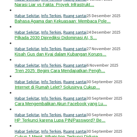
Narasi Liar vs Fakta: Proyek Infrastrukt…
Habar Sekitar
,
Info Terkini
,
Ruang santai
25 Desember 2025
Bahasa Agama dan Kekuasaan: Membaca Pole…
Habar Sekitar
,
Info Terkini
,
Ruang santai
24 Desember 2025
Pilkada 2030 Diprediksi Didominasi AI, S…
Habar Sekitar
,
Info Terkini
,
Ruang santai
27 November 2025
Kisah Gus dan Kyai dalam Kubangan Korups…
Habar Sekitar
,
Info Terkini
,
Ruang santai
6 November 2025
Tren 2025: Begini Cara Mendapatkan Pengh…
Habar Sekitar
,
Info Terkini
,
Ruang santai
30 September 2025
Internet di Rumah Lelet? Solusinya Cukup…
Habar Sekitar
,
Info Terkini
,
Ruang santai
30 September 2025
Cara Mengembalikan Akun Facebook yang Lu…
Habar Sekitar
,
Info Terkini
,
Ruang santai
30 September 2025
HP Terkunci karena Lupa PIN/Password? Be…
Habar Sekitar
,
Info Terkini
,
Ruang santai
30 September 2025
Cukup 1 Menit, WhatsApp Terkunci Diduga …