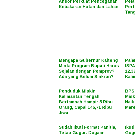
Ansor Perkuat Pencegahan
Pela
Kebakaran Hutan dan Lahan
Pert
Tan
Mengapa Gubernur Kalteng
Pala
Minta Program Bupati Harus
ISP
Sejalan dengan Pemprov?
12.3
Ada yang Belum Sinkron?
Kali
Penduduk Miskin
BPS
Kalimantan Tengah
Misk
Bertambah Hampir 5 Ribu
Naik
Orang, Capai 146,71 Ribu
Mare
Jiwa
Sudah Ikuti Format Panitia,
Ikut
Tetap Gugur: Dugaan
Gugu