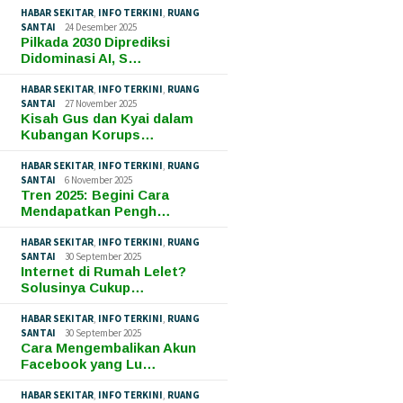
HABAR SEKITAR
,
INFO TERKINI
,
RUANG
SANTAI
24 Desember 2025
Pilkada 2030 Diprediksi
Didominasi AI, S…
HABAR SEKITAR
,
INFO TERKINI
,
RUANG
SANTAI
27 November 2025
Kisah Gus dan Kyai dalam
Kubangan Korups…
HABAR SEKITAR
,
INFO TERKINI
,
RUANG
SANTAI
6 November 2025
Tren 2025: Begini Cara
Mendapatkan Pengh…
HABAR SEKITAR
,
INFO TERKINI
,
RUANG
SANTAI
30 September 2025
Internet di Rumah Lelet?
Solusinya Cukup…
HABAR SEKITAR
,
INFO TERKINI
,
RUANG
SANTAI
30 September 2025
Cara Mengembalikan Akun
Facebook yang Lu…
HABAR SEKITAR
,
INFO TERKINI
,
RUANG