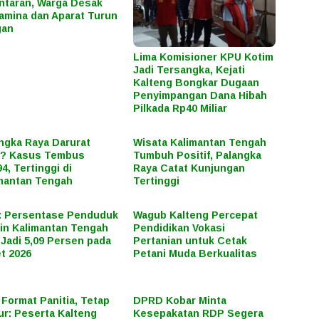
ntaran, Warga Desak
amina dan Aparat Turun
gan
Lima Komisioner KPU Kotim
Jadi Tersangka, Kejati
Kalteng Bongkar Dugaan
Penyimpangan Dana Hibah
Pilkada Rp40 Miliar
ngka Raya Darurat
Wisata Kalimantan Tengah
A? Kasus Tembus
Tumbuh Positif, Palangka
94, Tertinggi di
Raya Catat Kunjungan
mantan Tengah
Tertinggi
: Persentase Penduduk
Wagub Kalteng Percepat
in Kalimantan Tengah
Pendidikan Vokasi
 Jadi 5,09 Persen pada
Pertanian untuk Cetak
t 2026
Petani Muda Berkualitas
i Format Panitia, Tetap
DPRD Kobar Minta
r: Peserta Kalteng
Kesepakatan RDP Segera