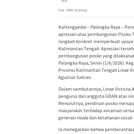
Dok - MMC Kalteng
Kaltengpedia – Palangka Raya – Pe
apresiasi atas pembangunan Posko T
langkah konkret memperkuat upaya 
Kalimantan Tengah. Apresiasi terse
pembangunan posko yang dilaksanak
Palangka Raya, Senin (1/6/2026). Keg
Provinsi Kalimantan Tengah Linae V
Agustiar Sabran.
Dalam sambutannya, Linae Victoria
pengurus dan anggota GDAN atas ini
Menurutnya, pendirian posko merupa
masyarakat terhadap ancaman seriu
generasi muda dan ketahanan sosial
Ia menegaskan bahwa pemberantasan