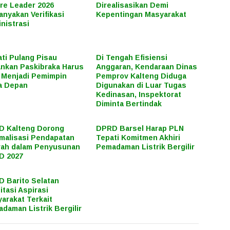
re Leader 2026
Direalisasikan Demi
anyakan Verifikasi
Kepentingan Masyarakat
nistrasi
ti Pulang Pisau
Di Tengah Efisiensi
nkan Paskibraka Harus
Anggaran, Kendaraan Dinas
 Menjadi Pemimpin
Pemprov Kalteng Diduga
a Depan
Digunakan di Luar Tugas
Kedinasan, Inspektorat
Diminta Bertindak
D Kalteng Dorong
DPRD Barsel Harap PLN
malisasi Pendapatan
Tepati Komitmen Akhiri
ah dalam Penyusunan
Pemadaman Listrik Bergilir
D 2027
 Barito Selatan
litasi Aspirasi
arakat Terkait
daman Listrik Bergilir