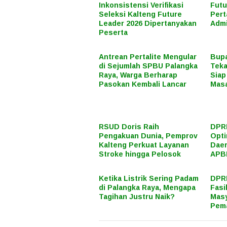
Inkonsistensi Verifikasi
Futu
Seleksi Kalteng Future
Pert
Leader 2026 Dipertanyakan
Admi
Peserta
Antrean Pertalite Mengular
Bupa
di Sejumlah SPBU Palangka
Teka
Raya, Warga Berharap
Siap
Pasokan Kembali Lancar
Mas
RSUD Doris Raih
DPR
Pengakuan Dunia, Pemprov
Opti
Kalteng Perkuat Layanan
Daer
Stroke hingga Pelosok
APB
Ketika Listrik Sering Padam
DPRD
di Palangka Raya, Mengapa
Fasi
Tagihan Justru Naik?
Masy
Pema