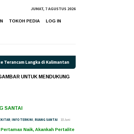
JUMAT, 7 AGUSTUS 2026
AN
TOKOH PEDIA
LOG IN
am Langka di Kalimantan Tengah?
Kaget! Harga Pertamax d
 GAMBAR UNTUK MENDUKUNG
G SANTAI
EKITAR
,
INFO TERKINI
,
RUANG SANTAI
10 Juni
 Pertamax Naik, Akankah Pertalite