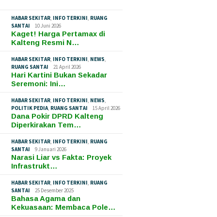
HABAR SEKITAR
,
INFO TERKINI
,
RUANG
SANTAI
10 Juni 2026
Kaget! Harga Pertamax di
Kalteng Resmi N…
HABAR SEKITAR
,
INFO TERKINI
,
NEWS
,
RUANG SANTAI
21 April 2026
Hari Kartini Bukan Sekadar
Seremoni: Ini…
HABAR SEKITAR
,
INFO TERKINI
,
NEWS
,
POLITIK PEDIA
,
RUANG SANTAI
15 April 2026
Dana Pokir DPRD Kalteng
Diperkirakan Tem…
HABAR SEKITAR
,
INFO TERKINI
,
RUANG
SANTAI
9 Januari 2026
Narasi Liar vs Fakta: Proyek
Infrastrukt…
HABAR SEKITAR
,
INFO TERKINI
,
RUANG
SANTAI
25 Desember 2025
Bahasa Agama dan
Kekuasaan: Membaca Pole…