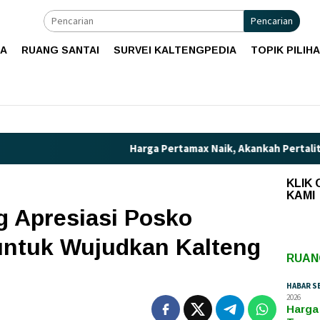
Pencarian
IA
RUANG SANTAI
SURVEI KALTENGPEDIA
TOPIK PILIH
Harga Pertamax Naik, Akankah Pertalite Teranc
KLIK
KAMI
 Apresiasi Posko
ntuk Wujudkan Kalteng
RUAN
HABAR S
2026
Harga