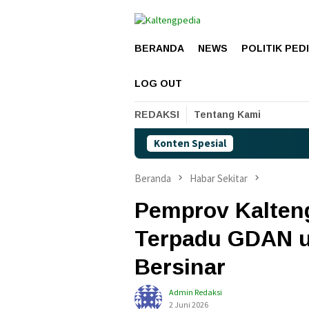
Loncat
ke
konten
BERANDA
NEWS
POLITIK PED
LOG OUT
REDAKSI
Tentang Kami
Konten Spesial
Beranda
Habar Sekitar
Pemprov Kalteng
Terpadu GDAN u
Bersinar
Admin Redaksi
2 Juni 2026