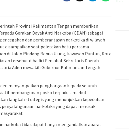
T…
merintah Provinsi Kalimantan Tengah memberikan
erpadu Gerakan Dayak Anti Narkoba (GDAN) sebagai
pencegahan dan pemberantasan narkotika di wilayah
but disampaikan saat peletakan batu pertama
an di Jalan Rindang Banua Ujung, kawasan Puntun, Kota
iatan tersebut dihadiri Penjabat Sekretaris Daerah
ictoria Aden mewakili Gubernur Kalimantan Tengah
 Aden menyampaikan penghargaan kepada seluruh
siatif pembangunan posko terpadu tersebut.
kan langkah strategis yang menunjukkan kepedulian
s penyalahgunaan narkotika yang dapat merusak
 masyarakat.
 narkoba tidak dapat hanya mengandalkan aparat