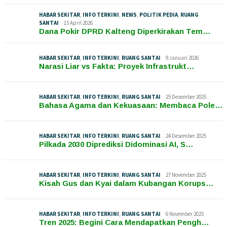
HABAR SEKITAR
,
INFO TERKINI
,
NEWS
,
POLITIK PEDIA
,
RUANG
SANTAI
15 April 2026
Dana Pokir DPRD Kalteng Diperkirakan Tem…
HABAR SEKITAR
,
INFO TERKINI
,
RUANG SANTAI
9 Januari 2026
Narasi Liar vs Fakta: Proyek Infrastrukt…
HABAR SEKITAR
,
INFO TERKINI
,
RUANG SANTAI
25 Desember 2025
Bahasa Agama dan Kekuasaan: Membaca Pole…
HABAR SEKITAR
,
INFO TERKINI
,
RUANG SANTAI
24 Desember 2025
Pilkada 2030 Diprediksi Didominasi AI, S…
HABAR SEKITAR
,
INFO TERKINI
,
RUANG SANTAI
27 November 2025
Kisah Gus dan Kyai dalam Kubangan Korups…
HABAR SEKITAR
,
INFO TERKINI
,
RUANG SANTAI
6 November 2025
Tren 2025: Begini Cara Mendapatkan Pengh…