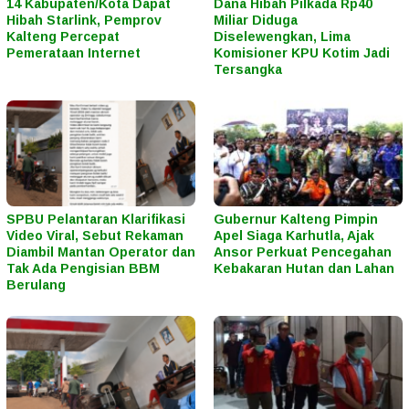
14 Kabupaten/Kota Dapat
Dana Hibah Pilkada Rp40
Hibah Starlink, Pemprov
Miliar Diduga
Kalteng Percepat
Diselewengkan, Lima
Pemerataan Internet
Komisioner KPU Kotim Jadi
Tersangka
SPBU Pelantaran Klarifikasi
Gubernur Kalteng Pimpin
Video Viral, Sebut Rekaman
Apel Siaga Karhutla, Ajak
Diambil Mantan Operator dan
Ansor Perkuat Pencegahan
Tak Ada Pengisian BBM
Kebakaran Hutan dan Lahan
Berulang