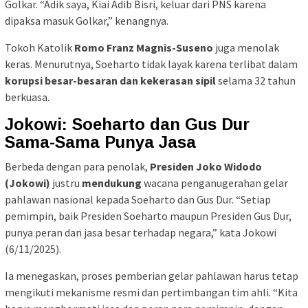
Golkar. “Adik saya, Kiai Adib Bisri, keluar dari PNS karena
dipaksa masuk Golkar,” kenangnya.
Tokoh Katolik
Romo Franz Magnis-Suseno
juga menolak
keras. Menurutnya, Soeharto tidak layak karena terlibat dalam
korupsi besar-besaran dan kekerasan sipil
selama 32 tahun
berkuasa.
Jokowi: Soeharto dan Gus Dur
Sama-Sama Punya Jasa
Berbeda dengan para penolak,
Presiden Joko Widodo
(Jokowi)
justru
mendukung
wacana penganugerahan gelar
pahlawan nasional kepada Soeharto dan Gus Dur. “Setiap
pemimpin, baik Presiden Soeharto maupun Presiden Gus Dur,
punya peran dan jasa besar terhadap negara,” kata Jokowi
(6/11/2025).
Ia menegaskan, proses pemberian gelar pahlawan harus tetap
mengikuti mekanisme resmi dan pertimbangan tim ahli. “Kita