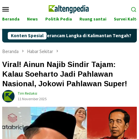
Loncat
Menu
ke
Mobile
konten
Beranda
News
Politik Pedia
Ruang santai
Survei Kalt
rtalite Terancam Langka di Kalimantan Tengah?
Konten Spesial
Kaget! 
Beranda
Habar Sekitar
Viral! Ainun Najib Sindir Tajam:
Kalau Soeharto Jadi Pahlawan
Nasional, Jokowi Pahlawan Super!
Tim Redaksi
11 November 2025