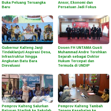
Buka Peluang Tersangka
Ansor, Ekonomi dan
Baru
Persatuan Jadi Fokus
Gubernur Kalteng Janji
Dosen FH UNTAMA Gusti
Tindaklanjuti Aspirasi Desa,
Muhammad Andre Torehkan
Infrastruktur hingga
Sejarah sebagai Doktor
Angkutan Batu Bara
Hukum Tercepat dan
Dievaluasi
Termuda di UNDIP
Pemprov Kalteng Salurkan
Pemprov Kalteng Tambah
Ratusan Starlink ke Sekolah
Tenaga Kesehatan ke