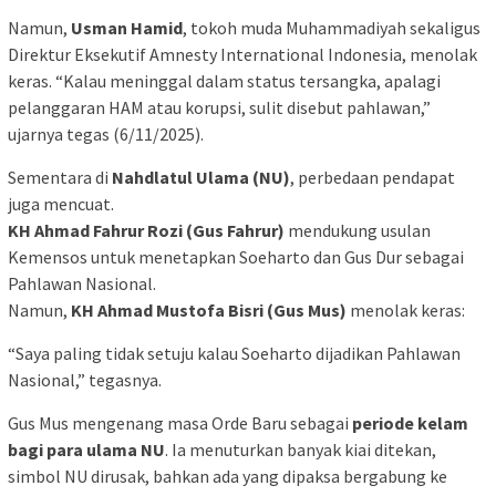
Namun,
Usman Hamid
, tokoh muda Muhammadiyah sekaligus
Direktur Eksekutif Amnesty International Indonesia, menolak
keras. “Kalau meninggal dalam status tersangka, apalagi
pelanggaran HAM atau korupsi, sulit disebut pahlawan,”
ujarnya tegas (6/11/2025).
Sementara di
Nahdlatul Ulama (NU)
, perbedaan pendapat
juga mencuat.
KH Ahmad Fahrur Rozi (Gus Fahrur)
mendukung usulan
Kemensos untuk menetapkan Soeharto dan Gus Dur sebagai
Pahlawan Nasional.
Namun,
KH Ahmad Mustofa Bisri (Gus Mus)
menolak keras:
“Saya paling tidak setuju kalau Soeharto dijadikan Pahlawan
Nasional,” tegasnya.
Gus Mus mengenang masa Orde Baru sebagai
periode kelam
bagi para ulama NU
. Ia menuturkan banyak kiai ditekan,
simbol NU dirusak, bahkan ada yang dipaksa bergabung ke