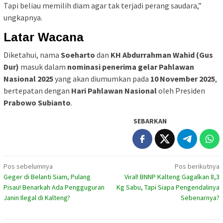
Tapi beliau memilih diam agar tak terjadi perang saudara,”
ungkapnya.
Latar Wacana
Diketahui, nama
Soeharto
dan
KH Abdurrahman Wahid (Gus
Dur)
masuk dalam
nominasi penerima gelar Pahlawan
Nasional 2025
yang akan diumumkan pada
10 November 2025
,
bertepatan dengan
Hari Pahlawan Nasional
oleh Presiden
Prabowo Subianto
.
SEBARKAN
Navigasi
Pos sebelumnya
Pos berikutnya
Geger di Belanti Siam, Pulang
Viral! BNNP Kalteng Gagalkan 8,3
pos
Pisau! Benarkah Ada Pengguguran
Kg Sabu, Tapi Siapa Pengendalinya
Janin Ilegal di Kalteng?
Sebenarnya?