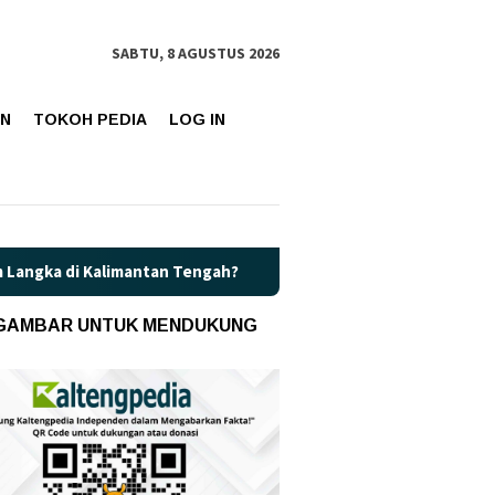
SABTU, 8 AGUSTUS 2026
AN
TOKOH PEDIA
LOG IN
an Tengah?
Kaget! Harga Pertamax di Kalteng Resmi Naik J
 GAMBAR UNTUK MENDUKUNG