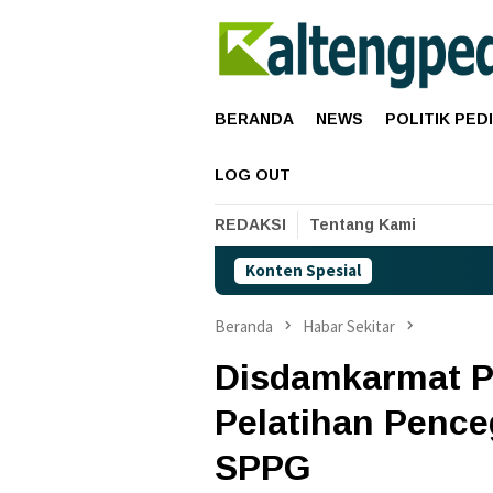
Loncat
ke
konten
BERANDA
NEWS
POLITIK PED
LOG OUT
REDAKSI
Tentang Kami
Konten Spesial
Harga
Beranda
Habar Sekitar
Disdamkarmat P
Pelatihan Pence
SPPG