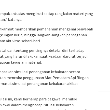
tampak antusias mengikuti setiap rangkaian materi yang
an,” katanya.
damkarmat memberikan pemahaman mengenai penyebab
ngkungan kerja, hingga langkah-langkah pencegahan
m aktivitas sehari-hari.
ngetahuan tentang pentingnya deteksi dini terhadap
t yang harus dilakukan saat keadaan darurat terjadi
upun kerugian material.
ndapatkan simulasi penanganan kebakaran secara
patan mencoba penggunaan Alat Pemadam Api Ringan
ermasuk simulasi penanganan kebakaran akibat
ulasi ini, kami berharap para pegawai memiliki
 awal dalam menghadapi situasi kebakaran.