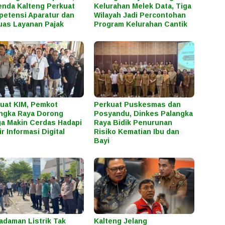
nda Kalteng Perkuat
Kelurahan Melek Data, Tiga
etensi Aparatur dan
Wilayah Jadi Percontohan
uas Layanan Pajak
Program Kelurahan Cantik
uat KIM, Pemkot
Perkuat Puskesmas dan
ngka Raya Dorong
Posyandu, Dinkes Palangka
a Makin Cerdas Hadapi
Raya Bidik Penurunan
ir Informasi Digital
Risiko Kematian Ibu dan
Bayi
daman Listrik Tak
Kalteng Jelang