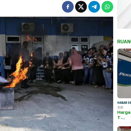
RUAN
HABAR S
2026
Harga
T…