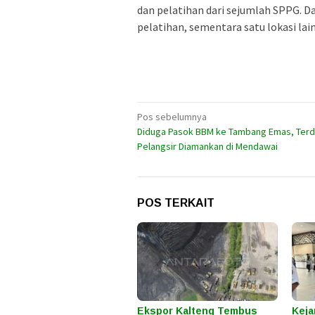
dan pelatihan dari sejumlah SPPG. D
pelatihan, sementara satu lokasi la
Navigasi
Pos sebelumnya
Diduga Pasok BBM ke Tambang Emas, Ter
pos
Pelangsir Diamankan di Mendawai
POS TERKAIT
Ekspor Kalteng Tembus
Keja