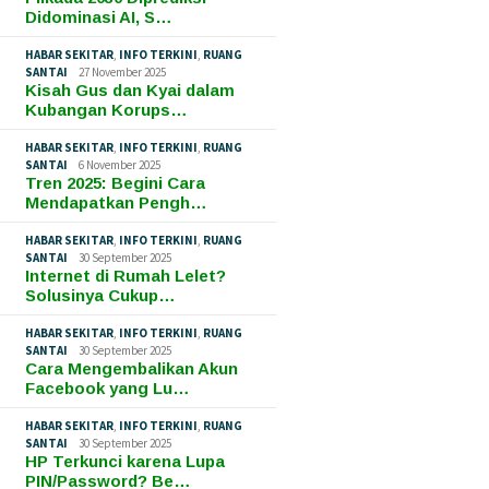
Didominasi AI, S…
HABAR SEKITAR
,
INFO TERKINI
,
RUANG
SANTAI
27 November 2025
Kisah Gus dan Kyai dalam
Kubangan Korups…
HABAR SEKITAR
,
INFO TERKINI
,
RUANG
SANTAI
6 November 2025
Tren 2025: Begini Cara
Mendapatkan Pengh…
HABAR SEKITAR
,
INFO TERKINI
,
RUANG
SANTAI
30 September 2025
Internet di Rumah Lelet?
Solusinya Cukup…
HABAR SEKITAR
,
INFO TERKINI
,
RUANG
SANTAI
30 September 2025
Cara Mengembalikan Akun
Facebook yang Lu…
HABAR SEKITAR
,
INFO TERKINI
,
RUANG
SANTAI
30 September 2025
HP Terkunci karena Lupa
PIN/Password? Be…