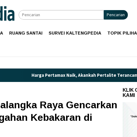
Pencarian
IA
RUANG SANTAI
SURVEI KALTENGPEDIA
TOPIK PILIH
 Pertamax Naik, Akankah Pertalite Terancam Langka di Kalimant
KLIK
KAMI
alangka Raya Gencarkan
gahan Kebakaran di