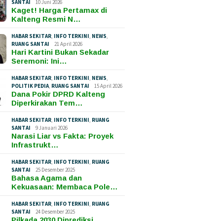
SANTAI
10 Juni 2026
Kaget! Harga Pertamax di
Kalteng Resmi N…
HABAR SEKITAR
,
INFO TERKINI
,
NEWS
,
RUANG SANTAI
21 April 2026
Hari Kartini Bukan Sekadar
Seremoni: Ini…
HABAR SEKITAR
,
INFO TERKINI
,
NEWS
,
POLITIK PEDIA
,
RUANG SANTAI
15 April 2026
Dana Pokir DPRD Kalteng
Diperkirakan Tem…
HABAR SEKITAR
,
INFO TERKINI
,
RUANG
SANTAI
9 Januari 2026
Narasi Liar vs Fakta: Proyek
Infrastrukt…
HABAR SEKITAR
,
INFO TERKINI
,
RUANG
SANTAI
25 Desember 2025
Bahasa Agama dan
Kekuasaan: Membaca Pole…
HABAR SEKITAR
,
INFO TERKINI
,
RUANG
SANTAI
24 Desember 2025
Pilkada 2030 Diprediksi