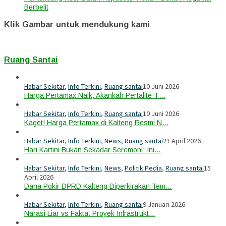
Berbelit
Klik Gambar untuk mendukung kami
Ruang Santai
Habar Sekitar
,
Info Terkini
,
Ruang santai
10 Juni 2026
Harga Pertamax Naik, Akankah Pertalite T…
Habar Sekitar
,
Info Terkini
,
Ruang santai
10 Juni 2026
Kaget! Harga Pertamax di Kalteng Resmi N…
Habar Sekitar
,
Info Terkini
,
News
,
Ruang santai
21 April 2026
Hari Kartini Bukan Sekadar Seremoni: Ini…
Habar Sekitar
,
Info Terkini
,
News
,
Politik Pedia
,
Ruang santai
15
April 2026
Dana Pokir DPRD Kalteng Diperkirakan Tem…
Habar Sekitar
,
Info Terkini
,
Ruang santai
9 Januari 2026
Narasi Liar vs Fakta: Proyek Infrastrukt…