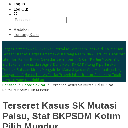
Log In
Log Out
Redaksi
Tentang Kami
Konten Spesial
Harga Pertamax Naik, Akankah Pertalite Terancam Langka di Kalimantan
Tengah?
Kaget! Harga Pertamax di Kalteng Resmi Naik Jadi Rp16.650 per
Liter
Hari Kartini Bukan Sekadar Seremoni: Ini 5 Ciri “Kartini Modern” di
Era Tekanan Sosial dan Digital
Dana Pokir DPRD Kalteng Diperkirakan
Tembus Ratusan Miliar, Mengalir ke Mana Saja dan Apa Manfaatnya bagi
Masyarakat?
Narasi Liar vs Fakta: Proyek Infrastruktur Sukamara Tidak
Seperti yang Dituduhkan
Beranda
Habar Sekitar
Terseret Kasus SK Mutasi Palsu, Staf
BKPSDM Kotim Pilih Mundur
Terseret Kasus SK Mutasi
Palsu, Staf BKPSDM Kotim
Pilih Mundur