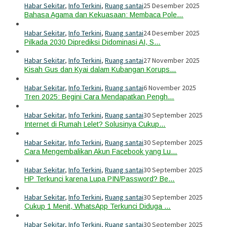
Habar Sekitar
,
Info Terkini
,
Ruang santai
25 Desember 2025
Bahasa Agama dan Kekuasaan: Membaca Pole…
Habar Sekitar
,
Info Terkini
,
Ruang santai
24 Desember 2025
Pilkada 2030 Diprediksi Didominasi AI, S…
Habar Sekitar
,
Info Terkini
,
Ruang santai
27 November 2025
Kisah Gus dan Kyai dalam Kubangan Korups…
Habar Sekitar
,
Info Terkini
,
Ruang santai
6 November 2025
Tren 2025: Begini Cara Mendapatkan Pengh…
Habar Sekitar
,
Info Terkini
,
Ruang santai
30 September 2025
Internet di Rumah Lelet? Solusinya Cukup…
Habar Sekitar
,
Info Terkini
,
Ruang santai
30 September 2025
Cara Mengembalikan Akun Facebook yang Lu…
Habar Sekitar
,
Info Terkini
,
Ruang santai
30 September 2025
HP Terkunci karena Lupa PIN/Password? Be…
Habar Sekitar
,
Info Terkini
,
Ruang santai
30 September 2025
Cukup 1 Menit, WhatsApp Terkunci Diduga …
Habar Sekitar
,
Info Terkini
,
Ruang santai
30 September 2025