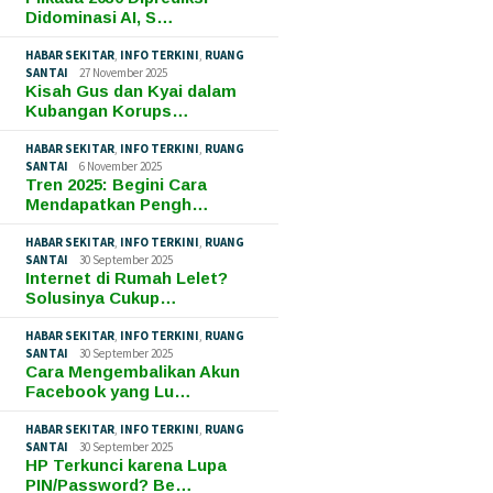
Didominasi AI, S…
HABAR SEKITAR
,
INFO TERKINI
,
RUANG
SANTAI
27 November 2025
Kisah Gus dan Kyai dalam
Kubangan Korups…
HABAR SEKITAR
,
INFO TERKINI
,
RUANG
SANTAI
6 November 2025
Tren 2025: Begini Cara
Mendapatkan Pengh…
HABAR SEKITAR
,
INFO TERKINI
,
RUANG
SANTAI
30 September 2025
Internet di Rumah Lelet?
Solusinya Cukup…
HABAR SEKITAR
,
INFO TERKINI
,
RUANG
SANTAI
30 September 2025
Cara Mengembalikan Akun
Facebook yang Lu…
HABAR SEKITAR
,
INFO TERKINI
,
RUANG
SANTAI
30 September 2025
HP Terkunci karena Lupa
PIN/Password? Be…