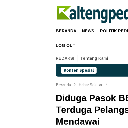
Loncat
ke
konten
BERANDA
NEWS
POLITIK PED
LOG OUT
REDAKSI
Tentang Kami
Konten Spesial
Harga Pertama
Beranda
Habar Sekitar
Diduga Pasok B
Terduga Pelangs
Mendawai