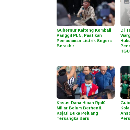
Gubernur Kalteng Kembali
Di T
Panggil PLN, Pastikan
Warg
Pemadaman Listrik Segera
Huku
Berakhir
Pena
HGU
Kasus Dana Hibah Rp40
Gube
Miliar Belum Berhenti,
Kola
Kejati Buka Peluang
Anso
Tersangka Baru
Pers