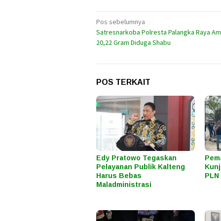
Navigasi
Pos sebelumnya
Satresnarkoba Polresta Palangka Raya A
pos
20,22 Gram Diduga Shabu
POS TERKAIT
Edy Pratowo Tegaskan
Pema
Pelayanan Publik Kalteng
Kunj
Harus Bebas
PLN 
Maladministrasi