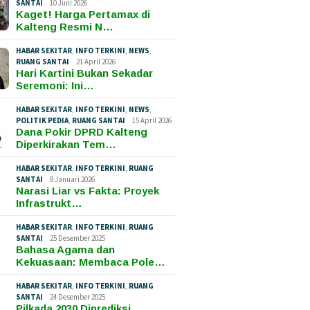
SANTAI
10 Juni 2026
Kaget! Harga Pertamax di
Kalteng Resmi N…
HABAR SEKITAR
,
INFO TERKINI
,
NEWS
,
RUANG SANTAI
21 April 2026
Hari Kartini Bukan Sekadar
Seremoni: Ini…
HABAR SEKITAR
,
INFO TERKINI
,
NEWS
,
POLITIK PEDIA
,
RUANG SANTAI
15 April 2026
Dana Pokir DPRD Kalteng
Diperkirakan Tem…
HABAR SEKITAR
,
INFO TERKINI
,
RUANG
SANTAI
9 Januari 2026
Narasi Liar vs Fakta: Proyek
Infrastrukt…
HABAR SEKITAR
,
INFO TERKINI
,
RUANG
SANTAI
25 Desember 2025
Bahasa Agama dan
Kekuasaan: Membaca Pole…
HABAR SEKITAR
,
INFO TERKINI
,
RUANG
SANTAI
24 Desember 2025
Pilkada 2030 Diprediksi