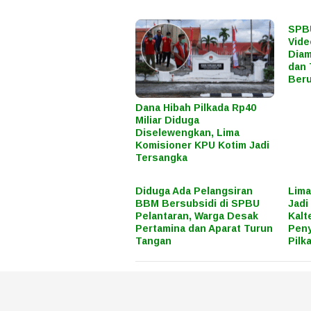
SPBU
Vide
Diam
dan 
Beru
Dana Hibah Pilkada Rp40
Miliar Diduga
Diselewengkan, Lima
Komisioner KPU Kotim Jadi
Tersangka
Diduga Ada Pelangsiran
Lima
BBM Bersubsidi di SPBU
Jadi
Pelantaran, Warga Desak
Kalt
Pertamina dan Aparat Turun
Peny
Tangan
Pilk