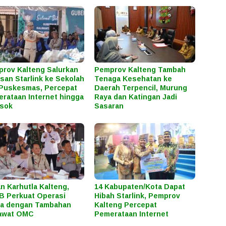
rov Kalteng Salurkan
Pemprov Kalteng Tambah
san Starlink ke Sekolah
Tenaga Kesehatan ke
Puskesmas, Percepat
Daerah Terpencil, Murung
rataan Internet hingga
Raya dan Katingan Jadi
osok
Sasaran
n Karhutla Kalteng,
14 Kabupaten/Kota Dapat
 Perkuat Operasi
Hibah Starlink, Pemprov
ra dengan Tambahan
Kalteng Percepat
awat OMC
Pemerataan Internet