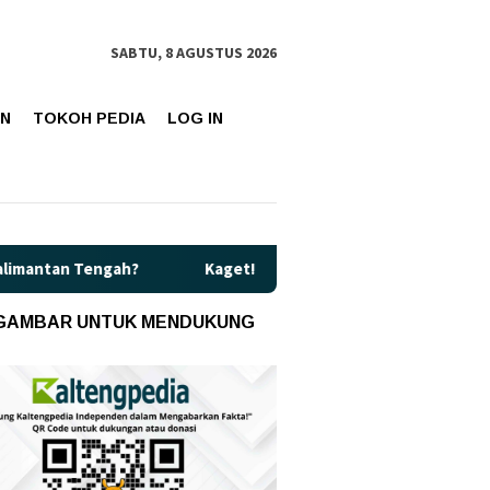
SABTU, 8 AGUSTUS 2026
AN
TOKOH PEDIA
LOG IN
ah?
Kaget! Harga Pertamax di Kalteng Resmi Naik Jadi Rp1
 GAMBAR UNTUK MENDUKUNG