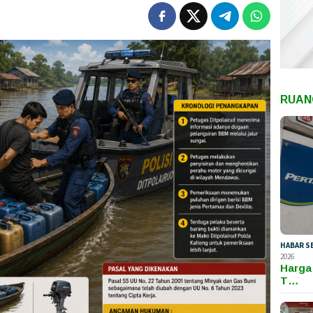
RUAN
HABAR S
2026
Harga
T…