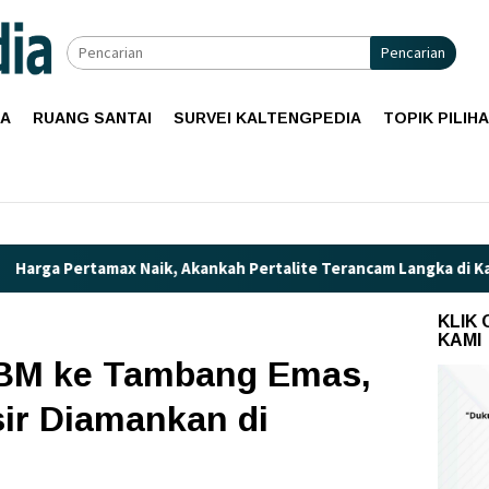
Pencarian
IA
RUANG SANTAI
SURVEI KALTENGPEDIA
TOPIK PILIH
x Naik, Akankah Pertalite Terancam Langka di Kalimantan Teng
KLIK
KAMI
BM ke Tambang Emas,
ir Diamankan di