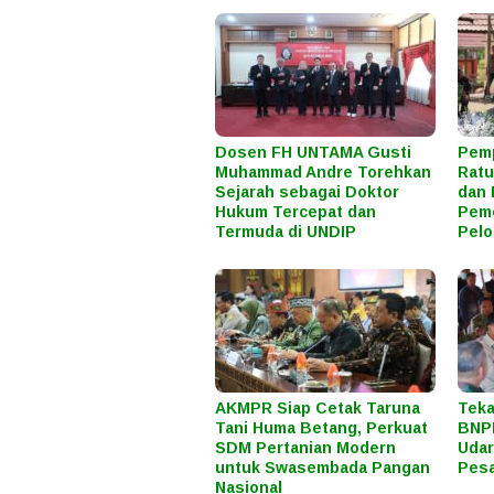
Dosen FH UNTAMA Gusti
Pemp
Muhammad Andre Torehkan
Ratu
Sejarah sebagai Doktor
dan 
Hukum Tercepat dan
Peme
Termuda di UNDIP
Pel
AKMPR Siap Cetak Taruna
Teka
Tani Huma Betang, Perkuat
BNPB
SDM Pertanian Modern
Uda
untuk Swasembada Pangan
Pes
Nasional