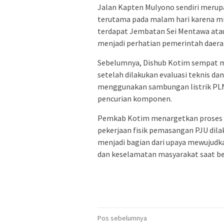
Jalan Kapten Mulyono sendiri merupa
terutama pada malam hari karena min
terdapat Jembatan Sei Mentawa atau
menjadi perhatian pemerintah daerah
Sebelumnya, Dishub Kotim sempat 
setelah dilakukan evaluasi teknis dan
menggunakan sambungan listrik PLN 
pencurian komponen.
Pemkab Kotim menargetkan proses l
pekerjaan fisik pemasangan PJU dila
menjadi bagian dari upaya mewujud
dan keselamatan masyarakat saat be
Navigasi
Pos sebelumnya