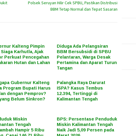
ukit
Polsek Seruyan Hilir Cek SPBU, Pastikan Distribusi
BBM Tetap Normal dan Tepat Sasaran
rnur Kalteng Pimpin
Diduga Ada Pelangsiran
 Siaga Karhutla, Ajak
BBM Bersubsidi di SPBU
r Perkuat Pencegahan
Pelantaran, Warga Desak
karan Hutan dan Lahan
Pertamina dan Aparat Turun
Tangan
apa Gubernur Kalteng
Palangka Raya Darurat
a Program Bupati Harus
ISPA? Kasus Tembus
lan dengan Pemprov?
12.394, Tertinggi di
yang Belum Sinkron?
Kalimantan Tengah
uduk Miskin
BPS: Persentase Penduduk
mantan Tengah
Miskin Kalimantan Tengah
ambah Hampir 5 Ribu
Naik Jadi 5,09 Persen pada
g, Capai 146,71 Ribu
Maret 2026