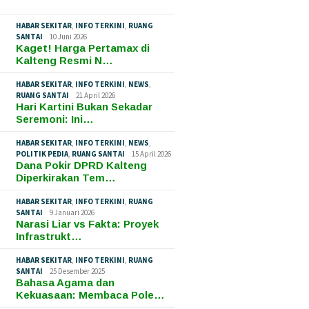
HABAR SEKITAR
,
INFO TERKINI
,
RUANG
SANTAI
10 Juni 2026
Kaget! Harga Pertamax di
Kalteng Resmi N…
HABAR SEKITAR
,
INFO TERKINI
,
NEWS
,
RUANG SANTAI
21 April 2026
Hari Kartini Bukan Sekadar
Seremoni: Ini…
HABAR SEKITAR
,
INFO TERKINI
,
NEWS
,
POLITIK PEDIA
,
RUANG SANTAI
15 April 2026
Dana Pokir DPRD Kalteng
Diperkirakan Tem…
HABAR SEKITAR
,
INFO TERKINI
,
RUANG
SANTAI
9 Januari 2026
Narasi Liar vs Fakta: Proyek
Infrastrukt…
HABAR SEKITAR
,
INFO TERKINI
,
RUANG
SANTAI
25 Desember 2025
Bahasa Agama dan
Kekuasaan: Membaca Pole…