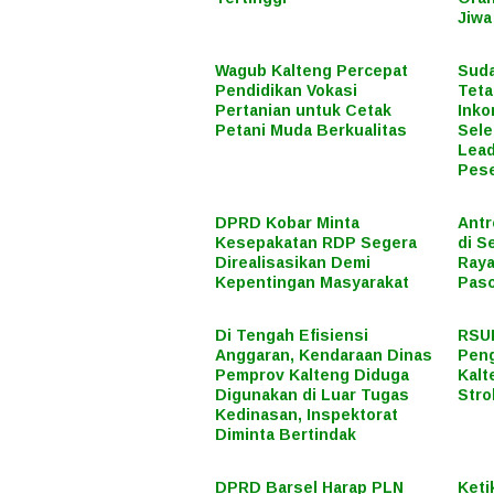
Jiwa
Wagub Kalteng Percepat
Suda
Pendidikan Vokasi
Teta
Pertanian untuk Cetak
Inko
Petani Muda Berkualitas
Sele
Lead
Pese
DPRD Kobar Minta
Antr
Kesepakatan RDP Segera
di S
Direalisasikan Demi
Raya
Kepentingan Masyarakat
Paso
Di Tengah Efisiensi
RSUD
Anggaran, Kendaraan Dinas
Peng
Pemprov Kalteng Diduga
Kalt
Digunakan di Luar Tugas
Stro
Kedinasan, Inspektorat
Diminta Bertindak
DPRD Barsel Harap PLN
Keti