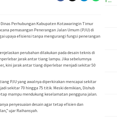
T…
 -Dinas Perhubungan Kabupaten Kotawaringin Timur
ncana pemasangan Penerangan Jalan Umum (PJU) di
gai upaya efisiensi tanpa mengurangi fungsi penerangan
njelaskan perubahan dilakukan pada desain teknis di
perlebar jarak antar tiang lampu. Jika sebelumnya
r, kini jarak antar tiang diperlebar menjadi sekitar 50
tiang PJU yang awalnya diperkirakan mencapai sekitar
di sekitar 70 hingga 75 titik. Meski demikian, Dishub
tetap mampu mendukung keselamatan pengguna jalan.
nya penyesuaian desain agar tetap efisien dan
an,” ujar Raihansyah.