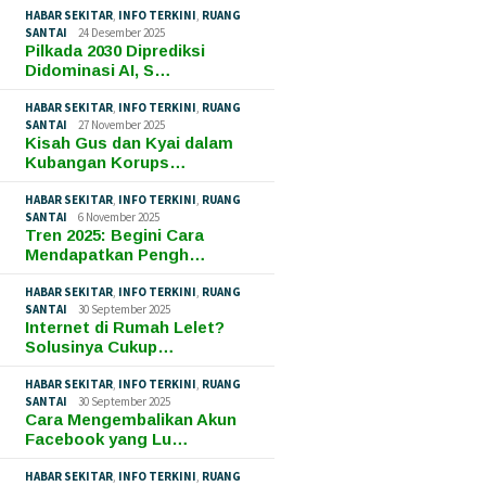
HABAR SEKITAR
,
INFO TERKINI
,
RUANG
SANTAI
24 Desember 2025
Pilkada 2030 Diprediksi
Didominasi AI, S…
HABAR SEKITAR
,
INFO TERKINI
,
RUANG
SANTAI
27 November 2025
Kisah Gus dan Kyai dalam
Kubangan Korups…
HABAR SEKITAR
,
INFO TERKINI
,
RUANG
SANTAI
6 November 2025
Tren 2025: Begini Cara
Mendapatkan Pengh…
HABAR SEKITAR
,
INFO TERKINI
,
RUANG
SANTAI
30 September 2025
Internet di Rumah Lelet?
Solusinya Cukup…
HABAR SEKITAR
,
INFO TERKINI
,
RUANG
SANTAI
30 September 2025
Cara Mengembalikan Akun
Facebook yang Lu…
HABAR SEKITAR
,
INFO TERKINI
,
RUANG