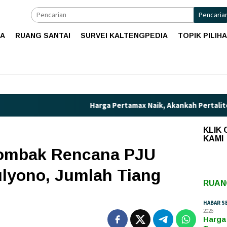
Pencaria
IA
RUANG SANTAI
SURVEI KALTENGPEDIA
TOPIK PILIH
Harga Pertamax Naik, Akankah Pertalite Teranc
KLIK
KAMI
ombak Rencana PJU
lyono, Jumlah Tiang
RUAN
HABAR S
2026
Harga