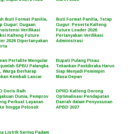
h Ikuti Format Panitia,
Ikuti Format Panitia, Tetap
p Gugur: Dugaan
Gugur: Peserta Kalteng
nsistensi Verifikasi
Future Leader 2026
ksi Kalteng Future
Pertanyakan Verifikasi
er 2026 Dipertanyakan
Administrasi
rta
ean Pertalite Mengular
Bupati Pulang Pisau
ejumlah SPBU Palangka
Tekankan Paskibraka Harus
, Warga Berharap
Siap Menjadi Pemimpin
kan Kembali Lancar
Masa Depan
 Doris Raih
DPRD Kalteng Dorong
akuan Dunia, Pemprov
Optimalisasi Pendapatan
eng Perkuat Layanan
Daerah dalam Penyusunan
ke hingga Pelosok
APBD 2027
ka Listrik Sering Padam