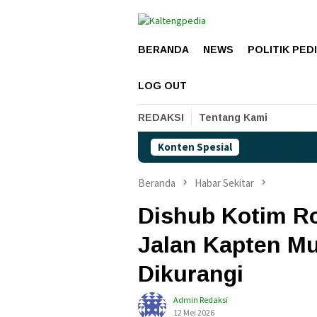
Loncat
ke
konten
BERANDA
NEWS
POLITIK PED
LOG OUT
REDAKSI
Tentang Kami
Konten Spesial
Beranda
Habar Sekitar
Dishub Kotim R
Jalan Kapten Mu
Dikurangi
Admin Redaksi
12 Mei 2026