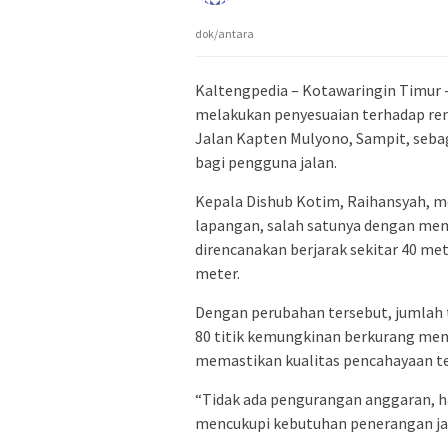
dok/antara
Kaltengpedia – Kotawaringin Timur
melakukan penyesuaian terhadap re
Jalan Kapten Mulyono, Sampit, seba
bagi pengguna jalan.
Kepala Dishub Kotim, Raihansyah, me
lapangan, salah satunya dengan mem
direncanakan berjarak sekitar 40 mete
meter.
Dengan perubahan tersebut, jumlah 
80 titik kemungkinan berkurang menja
memastikan kualitas pencahayaan 
“Tidak ada pengurangan anggaran, ha
mencukupi kebutuhan penerangan jal