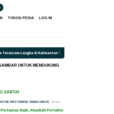
n
AN
TOKOH PEDIA
LOG IN
am Langka di Kalimantan Tengah?
Kaget! Harga Pertamax 
 GAMBAR UNTUK MENDUKUNG
G SANTAI
EKITAR
,
INFO TERKINI
,
RUANG SANTAI
10 Juni
 Pertamax Naik, Akankah Pertalite