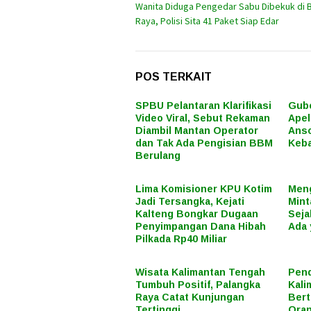
Wanita Diduga Pengedar Sabu Dibekuk di B
pos
Raya, Polisi Sita 41 Paket Siap Edar
POS TERKAIT
SPBU Pelantaran Klarifikasi
Gube
Video Viral, Sebut Rekaman
Apel
Diambil Mantan Operator
Anso
dan Tak Ada Pengisian BBM
Keba
Berulang
Lima Komisioner KPU Kotim
Meng
Jadi Tersangka, Kejati
Mint
Kalteng Bongkar Dugaan
Seja
Penyimpangan Dana Hibah
Ada 
Pilkada Rp40 Miliar
Wisata Kalimantan Tengah
Pend
Tumbuh Positif, Palangka
Kali
Raya Catat Kunjungan
Bert
Tertinggi
Oran