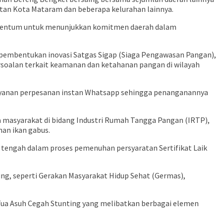
atan Kota Mataram dan beberapa kelurahan lainnya.
omentum untuk menunjukkan komitmen daerah dalam
h pembentukan inovasi Satgas Sigap (Siaga Pengawasan Pangan),
rsoalan terkait keamanan dan ketahanan pangan di wilayah
layanan perpesanan instan Whatsapp sehingga penanganannya
a masyarakat di bidang Industri Rumah Tangga Pangan (IRTP),
an ikan gabus.
ni tengah dalam proses pemenuhan persyaratan Sertifikat Laik
g, seperti Gerakan Masyarakat Hidup Sehat (Germas),
Tua Asuh Cegah Stunting yang melibatkan berbagai elemen