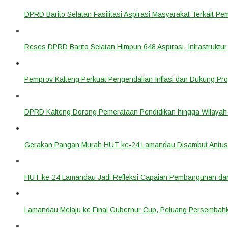
DPRD Barito Selatan Fasilitasi Aspirasi Masyarakat Terkait Pem
Reses DPRD Barito Selatan Himpun 648 Aspirasi, Infrastruktur
Pemprov Kalteng Perkuat Pengendalian Inflasi dan Dukung Pr
DPRD Kalteng Dorong Pemerataan Pendidikan hingga Wilayah 
Gerakan Pangan Murah HUT ke-24 Lamandau Disambut Antus
HUT ke-24 Lamandau Jadi Refleksi Capaian Pembangunan dan
Lamandau Melaju ke Final Gubernur Cup, Peluang Persembahk