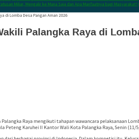
atusan Miliar, Mengalir ke Mana Saja dan Apa Manfaatnya bagi Masyarakat?
aya di Lomba Desa Pangan Aman 2026
Wakili Palangka Raya di Lom
ta Palangka Raya mengikuti tahapan wawancara pelaksanaan Lom
a Peteng Karuhei II Kantor Wali Kota Palangka Raya, Senin (11/5
han dari berbagai provinsi di Indonesia. Dalam kompetisi itu, Ke