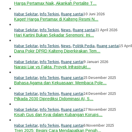
Harga Pertamax Naik, Akankah Pertalite T…
Habar Sekitar
,
Info Terkini
,
Ruang santai
10 Juni 2026
Kaget! Harga Pertamax di Kalteng Resmi N…
Habar Sekitar
,
Info Terkini
,
News
,
Ruang santai
21 April 2026
Hari Kartini Bukan Sekadar Seremoni: Ini…
Habar Sekitar
,
Info Terkini
,
News
,
Politik Pedia
,
Ruang santai
15 Apri
Dana Pokir DPRD Kalteng Diperkirakan Tem…
Habar Sekitar
,
Info Terkini
,
Ruang santai
9 Januari 2026
Narasi Liar vs Fakta: Proyek Infrastrukt…
Habar Sekitar
,
Info Terkini
,
Ruang santai
25 Desember 2025
Bahasa Agama dan Kekuasaan: Membaca Pole…
Habar Sekitar
,
Info Terkini
,
Ruang santai
24 Desember 2025
Pilkada 2030 Diprediksi Didominasi AI, S…
Habar Sekitar
,
Info Terkini
,
Ruang santai
27 November 2025
Kisah Gus dan Kyai dalam Kubangan Korups…
Habar Sekitar
,
Info Terkini
,
Ruang santai
6 November 2025
Tren 2025: Begini Cara Mendapatkan Pengh…