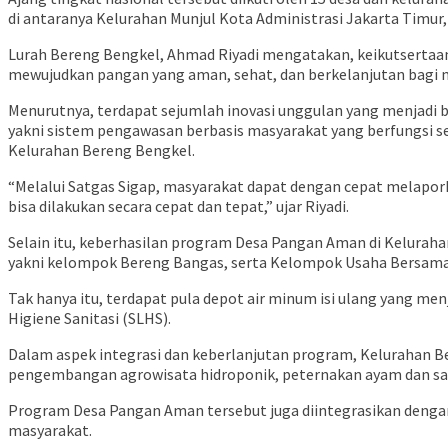
di antaranya Kelurahan Munjul Kota Administrasi Jakarta Timu
Lurah Bereng Bengkel, Ahmad Riyadi mengatakan, keikutsert
mewujudkan pangan yang aman, sehat, dan berkelanjutan bagi 
Menurutnya, terdapat sejumlah inovasi unggulan yang menjadi b
yakni sistem pengawasan berbasis masyarakat yang berfungsi se
Kelurahan Bereng Bengkel.
“Melalui Satgas Sigap, masyarakat dapat dengan cepat melapo
bisa dilakukan secara cepat dan tepat,” ujar Riyadi.
Selain itu, keberhasilan program Desa Pangan Aman di Kelurah
yakni kelompok Bereng Bangas, serta Kelompok Usaha Bersama
Tak hanya itu, terdapat pula depot air minum isi ulang yang men
Higiene Sanitasi (SLHS).
Dalam aspek integrasi dan keberlanjutan program, Kelurahan 
pengembangan agrowisata hidroponik, peternakan ayam dan sap
Program Desa Pangan Aman tersebut juga diintegrasikan denga
masyarakat.