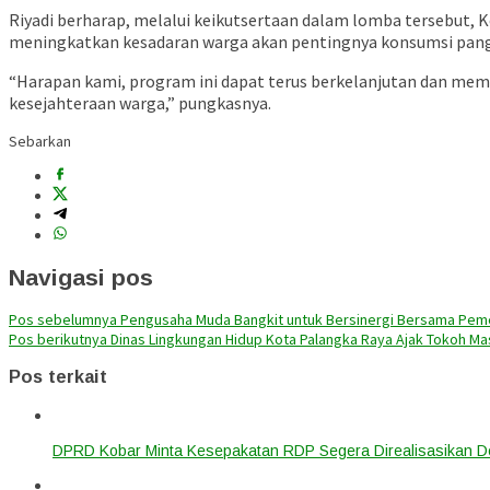
Riyadi berharap, melalui keikutsertaan dalam lomba tersebut
meningkatkan kesadaran warga akan pentingnya konsumsi pang
“Harapan kami, program ini dapat terus berkelanjutan dan me
kesejahteraan warga,” pungkasnya.
Sebarkan
Navigasi pos
Pos sebelumnya
Pengusaha Muda Bangkit untuk Bersinergi Bersama Peme
Pos berikutnya
Dinas Lingkungan Hidup Kota Palangka Raya Ajak Tokoh Ma
Pos terkait
DPRD Kobar Minta Kesepakatan RDP Segera Direalisasikan D