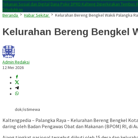
Tekanan Sosial dan Digital
Dana Pokir DPRD Kalteng Diperkirakan Tembus R
Dituduhkan
Beranda
Habar Sekitar
Kelurahan Bereng Bengkel Wakili Palangka R
Kelurahan Bereng Bengkel 
Admin Redaksi
12 Mei 2026
dok/istimewa
Kaltengpedia – Palangka Raya – Kelurahan Bereng Bengkel Ko
daring oleh Badan Pengawas Obat dan Makanan (BPOM) RI, di Aul
Ajang tingkat nasional tersebut diikuti oleh 15 desa dan kelura