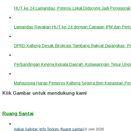
HUT ke-24 Lamandau, Potensi Lokal Didorong Jadi Penggera
Lamandau Rayakan HUT ke-24 dengan Capaian IPM dan Pert
DPRD Kalteng Desak Birokrasi Tambang Rakyat Dipangkas, Pe
Perbandingan Kinerja Kepala Daerah: Kotawaringin Timur Ung
Mahasiswa Harap Pemprov Kalteng Segera Beri Kepastian Pen
Klik Gambar untuk mendukung kami
Ruang Santai
Habar Sekitar
,
Info Terkini
,
Ruang santai
10 Juni 2026