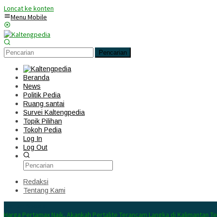
Loncat ke konten
Menu Mobile
Pencarian
Beranda
News
Politik Pedia
Ruang santai
Survei Kaltengpedia
Topik Pilihan
Tokoh Pedia
Log In
Log Out
Redaksi
Tentang Kami
Konten Spesial
Harga Pertamax Naik, Akankah Pertalite Terancam Langka di Kalimantan T