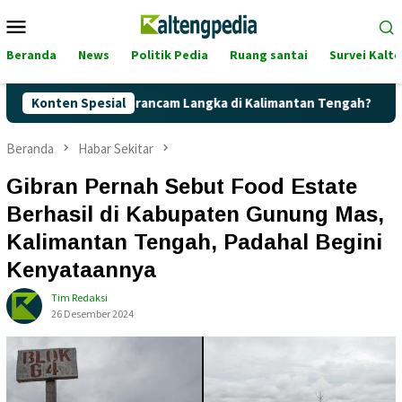
Loncat
Menu
ke
Mobile
konten
Beranda
News
Politik Pedia
Ruang santai
Survei Kalt
ertalite Terancam Langka di Kalimantan Tengah?
Konten Spesial
Kaget! 
Beranda
Habar Sekitar
Gibran Pernah Sebut Food Estate
Berhasil di Kabupaten Gunung Mas,
Kalimantan Tengah, Padahal Begini
Kenyataannya
Tim Redaksi
26 Desember 2024