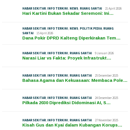
HABAR SEKITAR
,
INFO TERKINI
,
NEWS
,
RUANG SANTAI
21 April 2026
Hari Kartini Bukan Sekadar Seremoni: Ini…
HABAR SEKITAR
,
INFO TERKINI
,
NEWS
,
POLITIK PEDIA
,
RUANG
SANTAI
15 April 2026
Dana Pokir DPRD Kalteng Diperkirakan Tem…
HABAR SEKITAR
,
INFO TERKINI
,
RUANG SANTAI
9 Januari 2026
Narasi Liar vs Fakta: Proyek Infrastrukt…
HABAR SEKITAR
,
INFO TERKINI
,
RUANG SANTAI
25 Desember 2025
Bahasa Agama dan Kekuasaan: Membaca Pole…
HABAR SEKITAR
,
INFO TERKINI
,
RUANG SANTAI
24 Desember 2025
Pilkada 2030 Diprediksi Didominasi AI, S…
HABAR SEKITAR
,
INFO TERKINI
,
RUANG SANTAI
27 November 2025
Kisah Gus dan Kyai dalam Kubangan Korups…