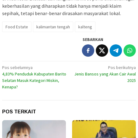
keberhasilan yang diharapkan tidak hanya menjadi klaim
sepihak, tetapi benar-benar dirasakan masyarakat lokal.
Food Estate
kalimantan tengah
kalteng
SEBARKAN
Navigasi
Pos sebelumnya
Pos berikutnya
4,83% Penduduk Kabupaten Barito
Jenis Bansos yang Akan Cair Awal
pos
Selatan Masuk Kategori Miskin,
2025
Kenapa?
POS TERKAIT