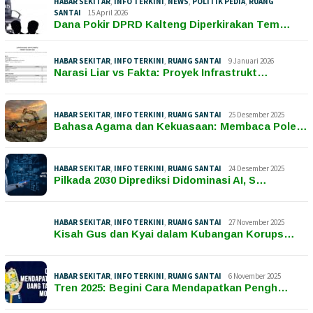
HABAR SEKITAR
,
INFO TERKINI
,
NEWS
,
POLITIK PEDIA
,
RUANG
SANTAI
15 April 2026
Dana Pokir DPRD Kalteng Diperkirakan Tem…
HABAR SEKITAR
,
INFO TERKINI
,
RUANG SANTAI
9 Januari 2026
Narasi Liar vs Fakta: Proyek Infrastrukt…
HABAR SEKITAR
,
INFO TERKINI
,
RUANG SANTAI
25 Desember 2025
Bahasa Agama dan Kekuasaan: Membaca Pole…
HABAR SEKITAR
,
INFO TERKINI
,
RUANG SANTAI
24 Desember 2025
Pilkada 2030 Diprediksi Didominasi AI, S…
HABAR SEKITAR
,
INFO TERKINI
,
RUANG SANTAI
27 November 2025
Kisah Gus dan Kyai dalam Kubangan Korups…
HABAR SEKITAR
,
INFO TERKINI
,
RUANG SANTAI
6 November 2025
Tren 2025: Begini Cara Mendapatkan Pengh…