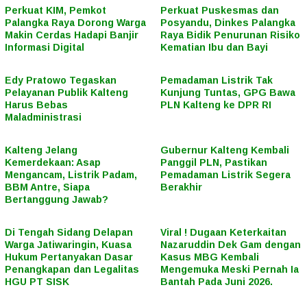
Perkuat KIM, Pemkot
Perkuat Puskesmas dan
Palangka Raya Dorong Warga
Posyandu, Dinkes Palangka
Makin Cerdas Hadapi Banjir
Raya Bidik Penurunan Risiko
Informasi Digital
Kematian Ibu dan Bayi
Edy Pratowo Tegaskan
Pemadaman Listrik Tak
Pelayanan Publik Kalteng
Kunjung Tuntas, GPG Bawa
Harus Bebas
PLN Kalteng ke DPR RI
Maladministrasi
Kalteng Jelang
Gubernur Kalteng Kembali
Kemerdekaan: Asap
Panggil PLN, Pastikan
Mengancam, Listrik Padam,
Pemadaman Listrik Segera
BBM Antre, Siapa
Berakhir
Bertanggung Jawab?
Di Tengah Sidang Delapan
Viral ! Dugaan Keterkaitan
Warga Jatiwaringin, Kuasa
Nazaruddin Dek Gam dengan
Hukum Pertanyakan Dasar
Kasus MBG Kembali
Penangkapan dan Legalitas
Mengemuka Meski Pernah Ia
HGU PT SISK
Bantah Pada Juni 2026.