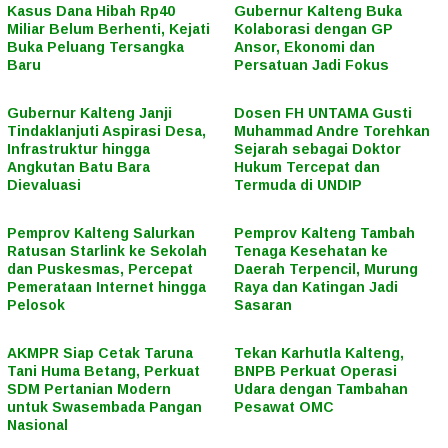
Kasus Dana Hibah Rp40
Gubernur Kalteng Buka
Miliar Belum Berhenti, Kejati
Kolaborasi dengan GP
Buka Peluang Tersangka
Ansor, Ekonomi dan
Baru
Persatuan Jadi Fokus
Gubernur Kalteng Janji
Dosen FH UNTAMA Gusti
Tindaklanjuti Aspirasi Desa,
Muhammad Andre Torehkan
Infrastruktur hingga
Sejarah sebagai Doktor
Angkutan Batu Bara
Hukum Tercepat dan
Dievaluasi
Termuda di UNDIP
Pemprov Kalteng Salurkan
Pemprov Kalteng Tambah
Ratusan Starlink ke Sekolah
Tenaga Kesehatan ke
dan Puskesmas, Percepat
Daerah Terpencil, Murung
Pemerataan Internet hingga
Raya dan Katingan Jadi
Pelosok
Sasaran
AKMPR Siap Cetak Taruna
Tekan Karhutla Kalteng,
Tani Huma Betang, Perkuat
BNPB Perkuat Operasi
SDM Pertanian Modern
Udara dengan Tambahan
untuk Swasembada Pangan
Pesawat OMC
Nasional