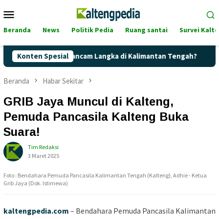
Loncat
Menu
ke
Mobile
konten
Beranda
News
Politik Pedia
Ruang santai
Survei Kalt
 Pertalite Terancam Langka di Kalimantan Tengah?
Konten Spesial
Kaget
Beranda
Habar Sekitar
GRIB Jaya Muncul di Kalteng,
Pemuda Pancasila Kalteng Buka
Suara!
Tim Redaksi
3 Maret 2025
Foto : Bendahara Pemuda Pancasila Kalimantan Tengah (Kalteng), Adhie - Ketua
Grib Jaya (Dok. Istimewa)
kaltengpedia.com
– Bendahara Pemuda Pancasila Kalimantan