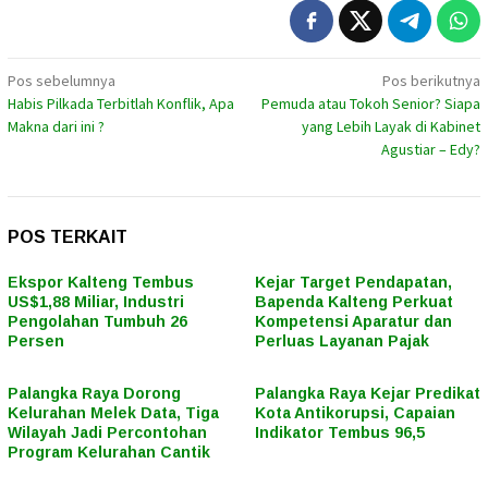
Navigasi
Pos sebelumnya
Pos berikutnya
Habis Pilkada Terbitlah Konflik, Apa
Pemuda atau Tokoh Senior? Siapa
pos
Makna dari ini ?
yang Lebih Layak di Kabinet
Agustiar – Edy?
POS TERKAIT
Ekspor Kalteng Tembus
Kejar Target Pendapatan,
US$1,88 Miliar, Industri
Bapenda Kalteng Perkuat
Pengolahan Tumbuh 26
Kompetensi Aparatur dan
Persen
Perluas Layanan Pajak
Palangka Raya Dorong
Palangka Raya Kejar Predikat
Kelurahan Melek Data, Tiga
Kota Antikorupsi, Capaian
Wilayah Jadi Percontohan
Indikator Tembus 96,5
Program Kelurahan Cantik