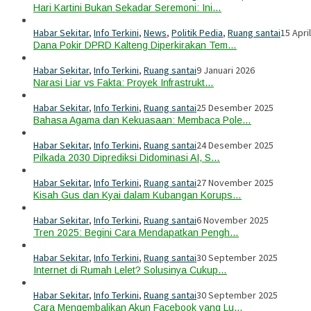
Hari Kartini Bukan Sekadar Seremoni: Ini…
Habar Sekitar
,
Info Terkini
,
News
,
Politik Pedia
,
Ruang santai
15 Apri
Dana Pokir DPRD Kalteng Diperkirakan Tem…
Habar Sekitar
,
Info Terkini
,
Ruang santai
9 Januari 2026
Narasi Liar vs Fakta: Proyek Infrastrukt…
Habar Sekitar
,
Info Terkini
,
Ruang santai
25 Desember 2025
Bahasa Agama dan Kekuasaan: Membaca Pole…
Habar Sekitar
,
Info Terkini
,
Ruang santai
24 Desember 2025
Pilkada 2030 Diprediksi Didominasi AI, S…
Habar Sekitar
,
Info Terkini
,
Ruang santai
27 November 2025
Kisah Gus dan Kyai dalam Kubangan Korups…
Habar Sekitar
,
Info Terkini
,
Ruang santai
6 November 2025
Tren 2025: Begini Cara Mendapatkan Pengh…
Habar Sekitar
,
Info Terkini
,
Ruang santai
30 September 2025
Internet di Rumah Lelet? Solusinya Cukup…
Habar Sekitar
,
Info Terkini
,
Ruang santai
30 September 2025
Cara Mengembalikan Akun Facebook yang Lu…