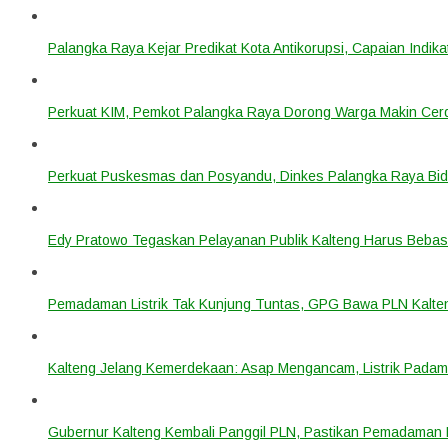
Palangka Raya Kejar Predikat Kota Antikorupsi, Capaian Indik
Perkuat KIM, Pemkot Palangka Raya Dorong Warga Makin Cerdas
Perkuat Puskesmas dan Posyandu, Dinkes Palangka Raya Bidi
Edy Pratowo Tegaskan Pelayanan Publik Kalteng Harus Bebas 
Pemadaman Listrik Tak Kunjung Tuntas, GPG Bawa PLN Kalte
Kalteng Jelang Kemerdekaan: Asap Mengancam, Listrik Padam
Gubernur Kalteng Kembali Panggil PLN, Pastikan Pemadaman Li