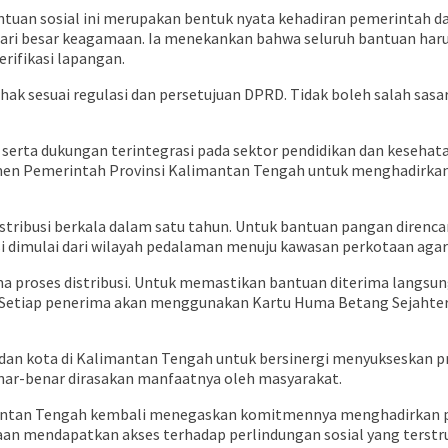
an sosial ini merupakan bentuk nyata kehadiran pemerintah d
ri besar keagamaan. Ia menekankan bahwa seluruh bantuan harus d
rifikasi lapangan.
ak sesuai regulasi dan persetujuan DPRD. Tidak boleh salah sasa
rta dukungan terintegrasi pada sektor pendidikan dan kesehatan
itmen Pemerintah Provinsi Kalimantan Tengah untuk menghadirka
stribusi berkala dalam satu tahun. Untuk bantuan pangan direnc
si dimulai dari wilayah pedalaman menuju kawasan perkotaan agar
 proses distribusi. Untuk memastikan bantuan diterima langsu
 Setiap penerima akan menggunakan Kartu Huma Betang Sejahte
an kota di Kalimantan Tengah untuk bersinergi menyukseskan pro
benar-benar dirasakan manfaatnya oleh masyarakat.
imantan Tengah kembali menegaskan komitmennya menghadirkan p
n mendapatkan akses terhadap perlindungan sosial yang terstru