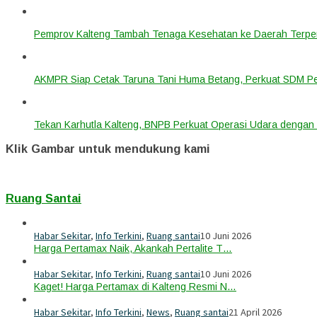
Pemprov Kalteng Tambah Tenaga Kesehatan ke Daerah Terpen
AKMPR Siap Cetak Taruna Tani Huma Betang, Perkuat SDM P
Tekan Karhutla Kalteng, BNPB Perkuat Operasi Udara deng
Klik Gambar untuk mendukung kami
Ruang Santai
Habar Sekitar
,
Info Terkini
,
Ruang santai
10 Juni 2026
Harga Pertamax Naik, Akankah Pertalite T…
Habar Sekitar
,
Info Terkini
,
Ruang santai
10 Juni 2026
Kaget! Harga Pertamax di Kalteng Resmi N…
Habar Sekitar
,
Info Terkini
,
News
,
Ruang santai
21 April 2026