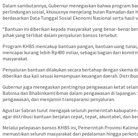
Dalam sambutannya, Gubernur menegaskan bahwa program bantu
perlindungan sosial, khususnya menjelang bulan Ramadan dan ha
berdasarkan Data Tunggal Sosial Ekonomi Nasional serta hasil ve
“Bantuan ini diberikan kepada masyarakat yang benar-benar berh
pihak yang terlibat dalam penyaluran bansos tersebut.
Program KHBS mencakup bantuan pangan, bantuan uang tunai, se
mencapai kurang lebih Rp400 miliar, sebagai bagian dari kom
masyarakat.
Penyaluran bantuan dilakukan secara bertahap dengan skema di
diberikan dua kali sesuai kemampuan keuangan daerah. Distribu
Gubernur juga menegaskan pentingnya pengawasan ketat selama
Babinsa dan Bhabinkamtibmas dalam pengawasan di lapangan.
pengawasan, dan menjamin transparansi penyaluran.
Agustiar Sabran turut mengajak seluruh pemerintah kabupaten d
agar distribusi bantuan berjalan cepat, tepat, akuntabel, dan 
Melalui pelepasan bansos KHBS ini, Pemerintah Provinsi Kal
memastikan seluruh masyarakat dari pedalaman hingga perkotaa