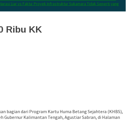
Narasi Liar vs Fakta: Proyek Infrastruktur Sukamara Tidak Seperti yang
0 Ribu KK
kan bagian dari Program Kartu Huma Betang Sejahtera (KHBS),
leh Gubernur Kalimantan Tengah, Agustiar Sabran, di Halaman