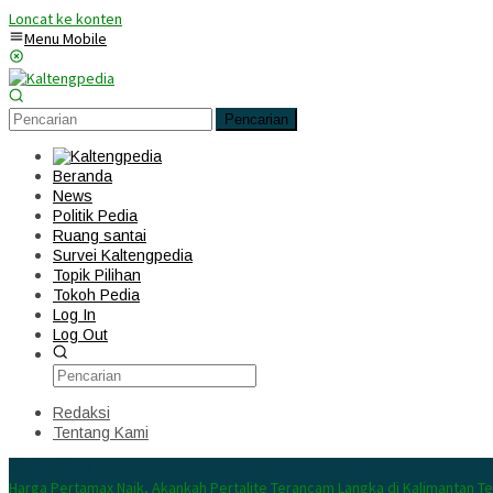
Loncat ke konten
Menu Mobile
Pencarian
Beranda
News
Politik Pedia
Ruang santai
Survei Kaltengpedia
Topik Pilihan
Tokoh Pedia
Log In
Log Out
Redaksi
Tentang Kami
Konten Spesial
Harga Pertamax Naik, Akankah Pertalite Terancam Langka di Kalimantan T