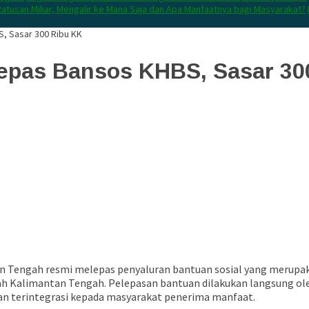
atusan Miliar, Mengalir ke Mana Saja dan Apa Manfaatnya bagi Masyarakat?
, Sasar 300 Ribu KK
Lepas Bansos KHBS, Sasar 30
an Tengah resmi melepas penyaluran bantuan sosial yang merupa
layah Kalimantan Tengah. Pelepasan bantuan dilakukan langsung o
uan terintegrasi kepada masyarakat penerima manfaat.