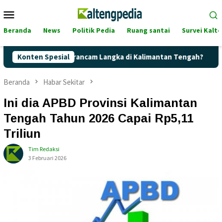
Loncat
Menu
ke
Mobile
konten
Beranda
News
Politik Pedia
Ruang santai
Survei Kalt
rtalite Terancam Langka di Kalimantan Tengah?
Konten Spesial
Kaget! H
Beranda
Habar Sekitar
Ini dia APBD Provinsi Kalimantan
Tengah Tahun 2026 Capai Rp5,11
Triliun
Tim Redaksi
3 Februari 2026