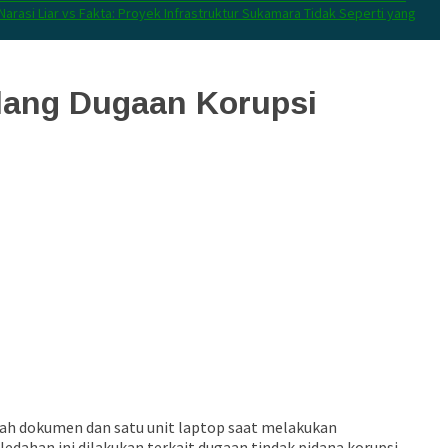
Narasi Liar vs Fakta: Proyek Infrastruktur Sukamara Tidak Seperti yang
alang Dugaan Korupsi
ah dokumen dan satu unit laptop saat melakukan
ahan ini dilakukan terkait dugaan tindak pidana korupsi