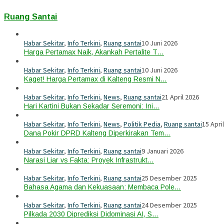
Ruang Santai
Habar Sekitar
,
Info Terkini
,
Ruang santai
10 Juni 2026
Harga Pertamax Naik, Akankah Pertalite T…
Habar Sekitar
,
Info Terkini
,
Ruang santai
10 Juni 2026
Kaget! Harga Pertamax di Kalteng Resmi N…
Habar Sekitar
,
Info Terkini
,
News
,
Ruang santai
21 April 2026
Hari Kartini Bukan Sekadar Seremoni: Ini…
Habar Sekitar
,
Info Terkini
,
News
,
Politik Pedia
,
Ruang santai
15 Apri
Dana Pokir DPRD Kalteng Diperkirakan Tem…
Habar Sekitar
,
Info Terkini
,
Ruang santai
9 Januari 2026
Narasi Liar vs Fakta: Proyek Infrastrukt…
Habar Sekitar
,
Info Terkini
,
Ruang santai
25 Desember 2025
Bahasa Agama dan Kekuasaan: Membaca Pole…
Habar Sekitar
,
Info Terkini
,
Ruang santai
24 Desember 2025
Pilkada 2030 Diprediksi Didominasi AI, S…