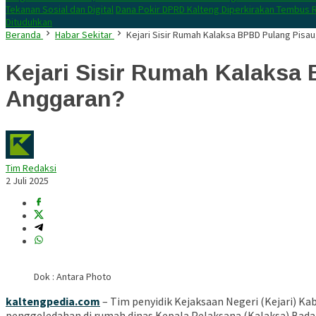
Tekanan Sosial dan Digital
Dana Pokir DPRD Kalteng Diperkirakan Tembus R
Dituduhkan
Beranda
Habar Sekitar
Kejari Sisir Rumah Kalaksa BPBD Pulang Pisa
Kejari Sisir Rumah Kalaksa
Anggaran?
Tim Redaksi
2 Juli 2025
Dok : Antara Photo
kaltengpedia.com
– Tim penyidik Kejaksaan Negeri (Kejari) 
penggeledahan di rumah dinas Kepala Pelaksana (Kalaksa) Bada