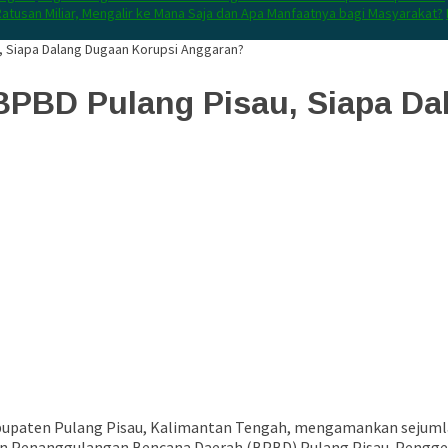
atusan Miliar, Mengalir ke Mana Saja dan Apa Manfaatnya bagi Masyarakat?
u, Siapa Dalang Dugaan Korupsi Anggaran?
 BPBD Pulang Pisau, Siapa D
Kabupaten Pulang Pisau, Kalimantan Tengah, mengamankan sejuml
n Penanggulangan Bencana Daerah (BPBD) Pulang Pisau. Penggeled