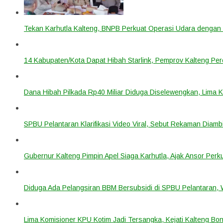
Tekan Karhutla Kalteng, BNPB Perkuat Operasi Udara deng
14 Kabupaten/Kota Dapat Hibah Starlink, Pemprov Kalteng Per
Dana Hibah Pilkada Rp40 Miliar Diduga Diselewengkan, Lima 
SPBU Pelantaran Klarifikasi Video Viral, Sebut Rekaman Diam
Gubernur Kalteng Pimpin Apel Siaga Karhutla, Ajak Ansor Pe
Diduga Ada Pelangsiran BBM Bersubsidi di SPBU Pelantaran,
Lima Komisioner KPU Kotim Jadi Tersangka, Kejati Kalteng B