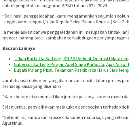
dalam pengelolaan anggaran BPBD tahun 2022–2024.
“Dari hasil penggeledahan, kami mengamankan sejumlah dokumen
tengah kami tangani,” ujar Kepala Seksi Pidana Khusus (Kasi Pids
Ia menjelaskan bahwa penggeledahan ini merupakan tindak lanjut
mencari barang bukti tambahan terkait dugaan penyimpangan 
Bacaan Lainnya
Tekan Karhutla Kalteng, BNPB Perkuat Operasi Udara d
Gubernur Kalteng Pimpin Apel Siaga Karhutla, Ajak Anso
Bupati Pulang Pisau Tekankan Paskibraka Harus Siap Men
Jumlah pasti dokumen yang diamankan masih dalam proses penda
terhadap kasus yang diselidiki.
“Kami belum bisa memastikan jumlah pastinya karena masih dal
Selanjutnya, penyidik akan melakukan pencocokan terhadap dok
“Setelah ini, kami akan kroscek dokumen mana saja yang releva
Agustinus.