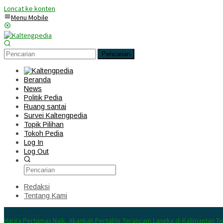
Loncat ke konten
Menu Mobile
Pencarian
Beranda
News
Politik Pedia
Ruang santai
Survei Kaltengpedia
Topik Pilihan
Tokoh Pedia
Log In
Log Out
Redaksi
Tentang Kami
Konten Spesial
Harga Pertamax Naik, Akankah Pertalite Terancam Langka di Kalimantan T