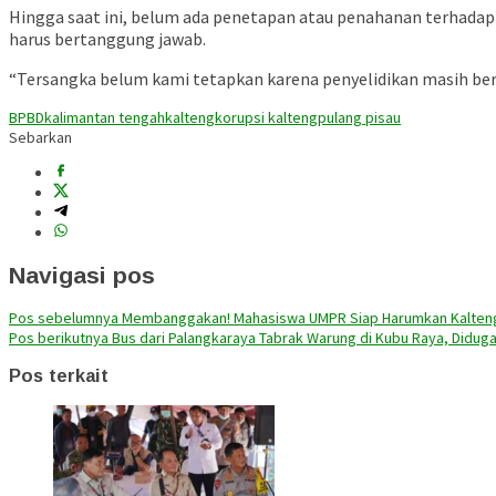
Hingga saat ini, belum ada penetapan atau penahanan terhad
harus bertanggung jawab.
“Tersangka belum kami tetapkan karena penyelidikan masih be
BPBD
kalimantan tengah
kalteng
korupsi kalteng
pulang pisau
Sebarkan
Navigasi pos
Pos sebelumnya
Membanggakan! Mahasiswa UMPR Siap Harumkan Kalteng
Pos berikutnya
Bus dari Palangkaraya Tabrak Warung di Kubu Raya, Diduga
Pos terkait