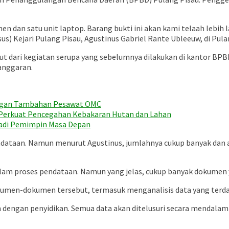
 dan satu unit laptop. Barang bukti ini akan kami telaah lebih
us) Kejari Pulang Pisau, Agustinus Gabriel Rante Ubleeuw, di Pulan
 dari kegiatan serupa yang sebelumnya dilakukan di kantor BPBD.
anggaran.
engan Tambahan Pesawat OMC
r Perkuat Pencegahan Kebakaran Hutan dan Lahan
jadi Pemimpin Masa Depan
taan. Namun menurut Agustinus, jumlahnya cukup banyak dan aka
am proses pendataan. Namun yang jelas, cukup banyak dokumen ya
umen-dokumen tersebut, termasuk menganalisis data yang terdapa
n dengan penyidikan. Semua data akan ditelusuri secara mendala