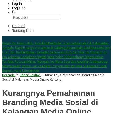
Log In
Log Out
Redaksi
Tentang Kami
Konten Spesial
Harga Pertamax Naik, Akankah Pertalite Terancam Langka di Kalimantan
Tengah?
Kaget! Harga Pertamax di Kalteng Resmi Naik Jadi Rp16.650 per
Liter
Hari Kartini Bukan Sekadar Seremoni: Ini 5 Ciri “Kartini Modern” di
Era Tekanan Sosial dan Digital
Dana Pokir DPRD Kalteng Diperkirakan
Tembus Ratusan Miliar, Mengalir ke Mana Saja dan Apa Manfaatnya bagi
Masyarakat?
Narasi Liar vs Fakta: Proyek Infrastruktur Sukamara Tidak
Seperti yang Dituduhkan
Beranda
Habar Sekitar
Kurangnya Pemahaman Branding Media
Sosial di Kalangan Media Online Kalteng
Kurangnya Pemahaman
Branding Media Sosial di
Kalangan Media Online