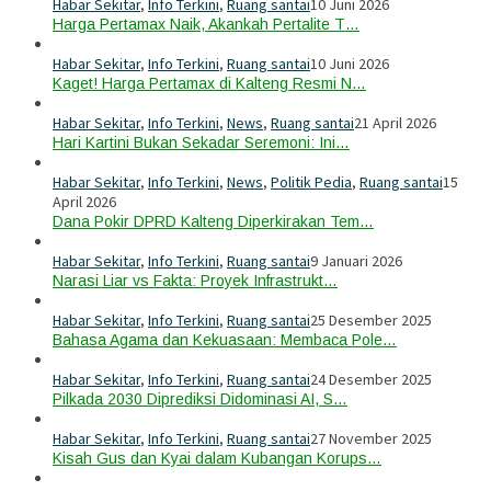
Habar Sekitar
,
Info Terkini
,
Ruang santai
10 Juni 2026
Harga Pertamax Naik, Akankah Pertalite T…
Habar Sekitar
,
Info Terkini
,
Ruang santai
10 Juni 2026
Kaget! Harga Pertamax di Kalteng Resmi N…
Habar Sekitar
,
Info Terkini
,
News
,
Ruang santai
21 April 2026
Hari Kartini Bukan Sekadar Seremoni: Ini…
Habar Sekitar
,
Info Terkini
,
News
,
Politik Pedia
,
Ruang santai
15
April 2026
Dana Pokir DPRD Kalteng Diperkirakan Tem…
Habar Sekitar
,
Info Terkini
,
Ruang santai
9 Januari 2026
Narasi Liar vs Fakta: Proyek Infrastrukt…
Habar Sekitar
,
Info Terkini
,
Ruang santai
25 Desember 2025
Bahasa Agama dan Kekuasaan: Membaca Pole…
Habar Sekitar
,
Info Terkini
,
Ruang santai
24 Desember 2025
Pilkada 2030 Diprediksi Didominasi AI, S…
Habar Sekitar
,
Info Terkini
,
Ruang santai
27 November 2025
Kisah Gus dan Kyai dalam Kubangan Korups…