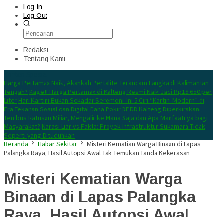
Log In
Log Out
Redaksi
Tentang Kami
Konten Spesial
Harga Pertamax Naik, Akankah Pertalite Terancam Langka di Kalimantan
Tengah?
Kaget! Harga Pertamax di Kalteng Resmi Naik Jadi Rp16.650 per
Liter
Hari Kartini Bukan Sekadar Seremoni: Ini 5 Ciri “Kartini Modern” di
Era Tekanan Sosial dan Digital
Dana Pokir DPRD Kalteng Diperkirakan
Tembus Ratusan Miliar, Mengalir ke Mana Saja dan Apa Manfaatnya bagi
Masyarakat?
Narasi Liar vs Fakta: Proyek Infrastruktur Sukamara Tidak
Seperti yang Dituduhkan
Beranda
Habar Sekitar
Misteri Kematian Warga Binaan di Lapas
Palangka Raya, Hasil Autopsi Awal Tak Temukan Tanda Kekerasan
Misteri Kematian Warga
Binaan di Lapas Palangka
Raya, Hasil Autopsi Awal