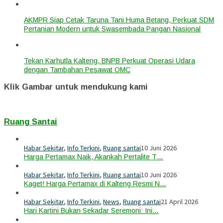
AKMPR Siap Cetak Taruna Tani Huma Betang, Perkuat SDM
Pertanian Modern untuk Swasembada Pangan Nasional
Tekan Karhutla Kalteng, BNPB Perkuat Operasi Udara
dengan Tambahan Pesawat OMC
Klik Gambar untuk mendukung kami
Ruang Santai
Habar Sekitar
,
Info Terkini
,
Ruang santai
10 Juni 2026
Harga Pertamax Naik, Akankah Pertalite T…
Habar Sekitar
,
Info Terkini
,
Ruang santai
10 Juni 2026
Kaget! Harga Pertamax di Kalteng Resmi N…
Habar Sekitar
,
Info Terkini
,
News
,
Ruang santai
21 April 2026
Hari Kartini Bukan Sekadar Seremoni: Ini…