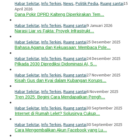
Habar Sekitar
,
Info Terkini
,
News
,
Politik Pedia
,
Ruang santai
15
April 2026
Dana Pokir DPRD Kalteng Diperkirakan Tem…
Habar Sekitar
,
Info Terkini
,
Ruang santai
9 Januari 2026
Narasi Liar vs Fakta: Proyek Infrastrukt…
Habar Sekitar
,
Info Terkini
,
Ruang santai
25 Desember 2025
Bahasa Agama dan Kekuasaan: Membaca Pole…
Habar Sekitar
,
Info Terkini
,
Ruang santai
24 Desember 2025
Pilkada 2030 Diprediksi Didominasi AI, S…
Habar Sekitar
,
Info Terkini
,
Ruang santai
27 November 2025
Kisah Gus dan Kyai dalam Kubangan Korups…
Habar Sekitar
,
Info Terkini
,
Ruang santai
6 November 2025
Tren 2025: Begini Cara Mendapatkan Pengh…
Habar Sekitar
,
Info Terkini
,
Ruang santai
30 September 2025
Internet di Rumah Lelet? Solusinya Cukup…
Habar Sekitar
,
Info Terkini
,
Ruang santai
30 September 2025
Cara Mengembalikan Akun Facebook yang Lu…