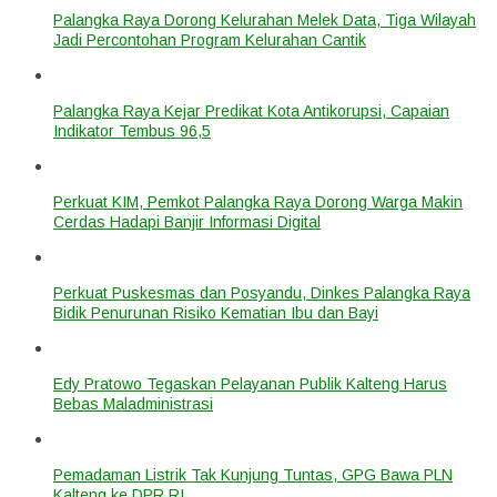
Palangka Raya Dorong Kelurahan Melek Data, Tiga Wilayah
Jadi Percontohan Program Kelurahan Cantik
Palangka Raya Kejar Predikat Kota Antikorupsi, Capaian
Indikator Tembus 96,5
Perkuat KIM, Pemkot Palangka Raya Dorong Warga Makin
Cerdas Hadapi Banjir Informasi Digital
Perkuat Puskesmas dan Posyandu, Dinkes Palangka Raya
Bidik Penurunan Risiko Kematian Ibu dan Bayi
Edy Pratowo Tegaskan Pelayanan Publik Kalteng Harus
Bebas Maladministrasi
Pemadaman Listrik Tak Kunjung Tuntas, GPG Bawa PLN
Kalteng ke DPR RI