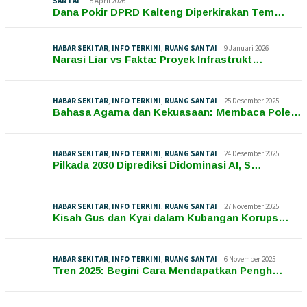
SANTAI
15 April 2026
Dana Pokir DPRD Kalteng Diperkirakan Tem…
HABAR SEKITAR
,
INFO TERKINI
,
RUANG SANTAI
9 Januari 2026
Narasi Liar vs Fakta: Proyek Infrastrukt…
HABAR SEKITAR
,
INFO TERKINI
,
RUANG SANTAI
25 Desember 2025
Bahasa Agama dan Kekuasaan: Membaca Pole…
HABAR SEKITAR
,
INFO TERKINI
,
RUANG SANTAI
24 Desember 2025
Pilkada 2030 Diprediksi Didominasi AI, S…
HABAR SEKITAR
,
INFO TERKINI
,
RUANG SANTAI
27 November 2025
Kisah Gus dan Kyai dalam Kubangan Korups…
HABAR SEKITAR
,
INFO TERKINI
,
RUANG SANTAI
6 November 2025
Tren 2025: Begini Cara Mendapatkan Pengh…