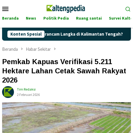
Loncat
Menu
ke
Mobile
konten
Beranda
News
Politik Pedia
Ruang santai
Survei Kalt
Pertalite Terancam Langka di Kalimantan Tengah?
Konten Spesial
Kaget!
Beranda
Habar Sekitar
Pemkab Kapuas Verifikasi 5.211
Hektare Lahan Cetak Sawah Rakyat
2026
Tim Redaksi
2 Februari 2026