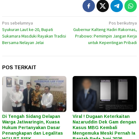
Navigasi
Pos sebelumnya
Pos berikutnya
Syukuran Laut ke-20, Bupati
Gubernur Kalteng Hadiri Rakornas,
pos
Sukamara Masduki Rayakan Tradisi
Prabowo: Pemimpin Jangan Kerja
Bersama Nelayan Jelai
untuk Kepentingan Pribadi
POS TERKAIT
Di Tengah Sidang Delapan
Viral ! Dugaan Keterkaitan
Warga Jatiwaringin, Kuasa
Nazaruddin Dek Gam dengan
Hukum Pertanyakan Dasar
Kasus MBG Kembali
Penangkapan dan Legalitas
Mengemuka Meski Pernah Ia
HGU PT SISK
Bantah Pada Juni 2026.