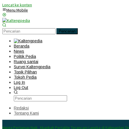
Loncat ke konten
Menu Mobile
Pencarian
Beranda
News
Politik Pedia
Ruang santai
Survei Kaltengpedia
Topik Pilihan
Tokoh Pedia
Log In
Log Out
Redaksi
Tentang Kami
Konten Spesial
Harga Pertamax Naik, Akankah Pertalite Terancam Langka di Kalimantan T