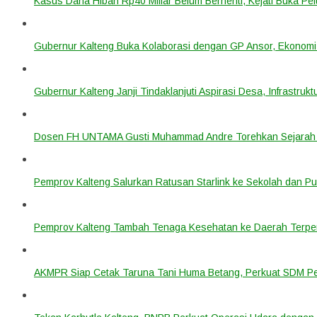
Kasus Dana Hibah Rp40 Miliar Belum Berhenti, Kejati Buka P
Gubernur Kalteng Buka Kolaborasi dengan GP Ansor, Ekonomi
Gubernur Kalteng Janji Tindaklanjuti Aspirasi Desa, Infrastruk
Dosen FH UNTAMA Gusti Muhammad Andre Torehkan Sejarah 
Pemprov Kalteng Salurkan Ratusan Starlink ke Sekolah dan P
Pemprov Kalteng Tambah Tenaga Kesehatan ke Daerah Terpen
AKMPR Siap Cetak Taruna Tani Huma Betang, Perkuat SDM P