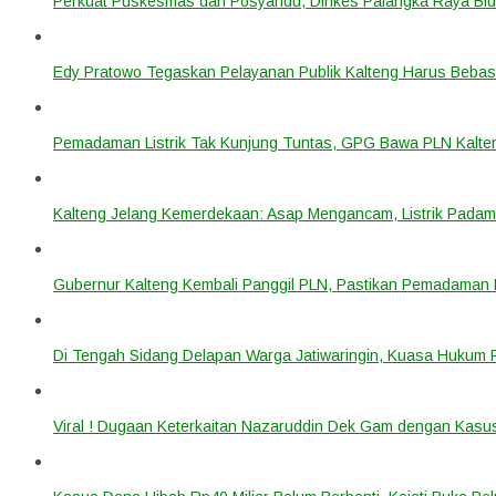
Perkuat Puskesmas dan Posyandu, Dinkes Palangka Raya Bidi
Edy Pratowo Tegaskan Pelayanan Publik Kalteng Harus Bebas 
Pemadaman Listrik Tak Kunjung Tuntas, GPG Bawa PLN Kalte
Kalteng Jelang Kemerdekaan: Asap Mengancam, Listrik Padam
Gubernur Kalteng Kembali Panggil PLN, Pastikan Pemadaman Li
Di Tengah Sidang Delapan Warga Jatiwaringin, Kuasa Hukum
Viral ! Dugaan Keterkaitan Nazaruddin Dek Gam dengan Kas