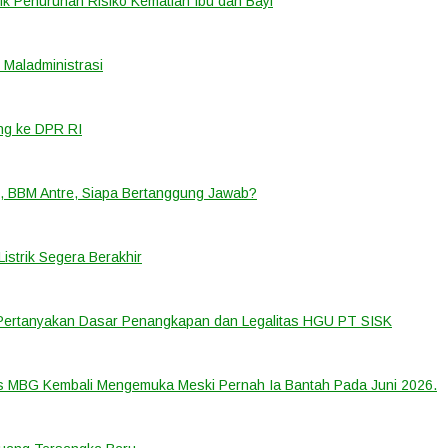
k Penurunan Risiko Kematian Ibu dan Bayi
Maladministrasi
ng ke DPR RI
, BBM Antre, Siapa Bertanggung Jawab?
strik Segera Berakhir
 Pertanyakan Dasar Penangkapan dan Legalitas HGU PT SISK
us MBG Kembali Mengemuka Meski Pernah Ia Bantah Pada Juni 2026.