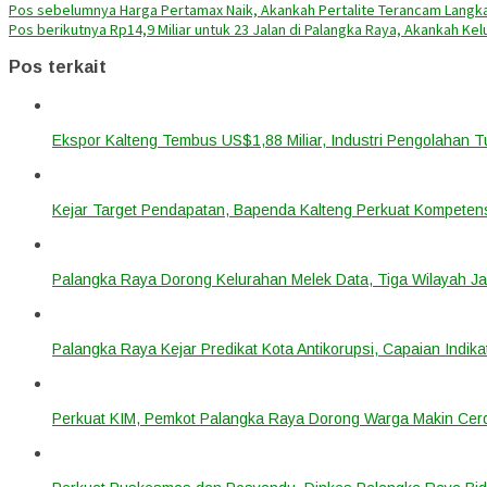
Pos sebelumnya
Harga Pertamax Naik, Akankah Pertalite Terancam Langka
Pos berikutnya
Rp14,9 Miliar untuk 23 Jalan di Palangka Raya, Akankah Ke
Pos terkait
Ekspor Kalteng Tembus US$1,88 Miliar, Industri Pengolahan 
Kejar Target Pendapatan, Bapenda Kalteng Perkuat Kompetens
Palangka Raya Dorong Kelurahan Melek Data, Tiga Wilayah Ja
Palangka Raya Kejar Predikat Kota Antikorupsi, Capaian Indik
Perkuat KIM, Pemkot Palangka Raya Dorong Warga Makin Cerdas