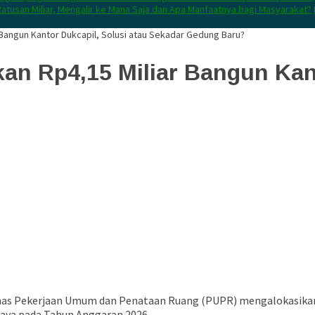
atusan Miliar, Mengalir ke Mana Saja dan Apa Manfaatnya bagi Masyarakat?
Bangun Kantor Dukcapil, Solusi atau Sekadar Gedung Baru?
n Rp4,15 Miliar Bangun Kant
inas Pekerjaan Umum dan Penataan Ruang (PUPR) mengalokasika
Raya pada Tahun Anggaran 2026.