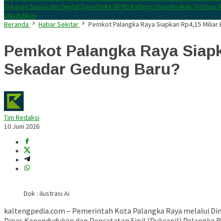
Tekanan Sosial dan Digital
Dana Pokir DPRD Kalteng Diperkirakan Tembus R
Dituduhkan
Beranda
Habar Sekitar
Pemkot Palangka Raya Siapkan Rp4,15 Miliar 
Pemkot Palangka Raya Siapka
Sekadar Gedung Baru?
Tim Redaksi
10 Juni 2026
Dok : ilustrasi Ai
kaltengpedia.com – Pemerintah Kota Palangka Raya melalui D
Dinas Kependudukan dan Pencatatan Sipil (Dukcapil) Palangka 