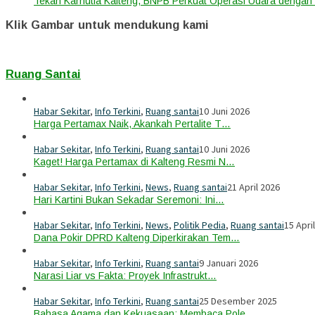
Tekan Karhutla Kalteng, BNPB Perkuat Operasi Udara deng
Klik Gambar untuk mendukung kami
Ruang Santai
Habar Sekitar
,
Info Terkini
,
Ruang santai
10 Juni 2026
Harga Pertamax Naik, Akankah Pertalite T…
Habar Sekitar
,
Info Terkini
,
Ruang santai
10 Juni 2026
Kaget! Harga Pertamax di Kalteng Resmi N…
Habar Sekitar
,
Info Terkini
,
News
,
Ruang santai
21 April 2026
Hari Kartini Bukan Sekadar Seremoni: Ini…
Habar Sekitar
,
Info Terkini
,
News
,
Politik Pedia
,
Ruang santai
15 Apri
Dana Pokir DPRD Kalteng Diperkirakan Tem…
Habar Sekitar
,
Info Terkini
,
Ruang santai
9 Januari 2026
Narasi Liar vs Fakta: Proyek Infrastrukt…
Habar Sekitar
,
Info Terkini
,
Ruang santai
25 Desember 2025
Bahasa Agama dan Kekuasaan: Membaca Pole…