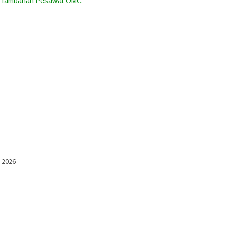
an Tambahan Pesawat OMC
l 2026