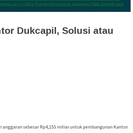
Narasi Liar vs Fakta: Proyek Infrastruktur Sukamara Tidak Seperti yang
or Dukcapil, Solusi atau
n anggaran sebesar Rp4,155 miliar untuk pembangunan Kantor