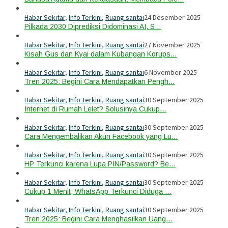
Habar Sekitar
,
Info Terkini
,
Ruang santai
24 Desember 2025
Pilkada 2030 Diprediksi Didominasi AI, S…
Habar Sekitar
,
Info Terkini
,
Ruang santai
27 November 2025
Kisah Gus dan Kyai dalam Kubangan Korups…
Habar Sekitar
,
Info Terkini
,
Ruang santai
6 November 2025
Tren 2025: Begini Cara Mendapatkan Pengh…
Habar Sekitar
,
Info Terkini
,
Ruang santai
30 September 2025
Internet di Rumah Lelet? Solusinya Cukup…
Habar Sekitar
,
Info Terkini
,
Ruang santai
30 September 2025
Cara Mengembalikan Akun Facebook yang Lu…
Habar Sekitar
,
Info Terkini
,
Ruang santai
30 September 2025
HP Terkunci karena Lupa PIN/Password? Be…
Habar Sekitar
,
Info Terkini
,
Ruang santai
30 September 2025
Cukup 1 Menit, WhatsApp Terkunci Diduga …
Habar Sekitar
,
Info Terkini
,
Ruang santai
30 September 2025
Tren 2025: Begini Cara Menghasilkan Uang…