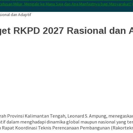
atusan Miliar, Mengalir ke Mana Saja dan Apa Manfaatnya bagi Masyarakat?
sional dan Adaptif
get RKPD 2027 Rasional dan A
aerah Provinsi Kalimantan Tengah, Leonard S. Ampung, menegas
sipatif dalam menghadapi dinamika global maupun nasional yang 
Rapat Koordinasi Teknis Perencanaan Pembangunan (Rakortekren