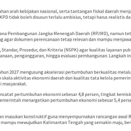
an arah kebijakan nasional, serta tantangan fiskal daerah menj
 tidak boleh disusun terlalu ambisius, tetapi harus realistis 
cana Pembangunan Jangka Menengah Daerah (RPJMD), namun teta
enting agar dokumen perencanaan tetap relevan dan mampu menjaw
ndar, Prosedur, dan Kriteria (NSPK) agar kualitas layanan publik
ncanaan, penganggaran, hingga evaluasi pembangunan. Langkah in
n 2027 mengusung akselerasi pertumbuhan berkualitas melalui pr
skala aktivitas ekonomi daerah dan kualitas tata kelola pemer
i masyarakat.
catat pertumbuhan ekonomi sebesar 4,8 persen, tingkat kemiski
, pemerintah menargetkan pertumbuhan ekonomi sebesar 5,4 pe
an masukan konstruktif guna menyempurnakan rancangan awal RKP
 mampu mewujudkan Kalimantan Tengah yang semakin maju, berm