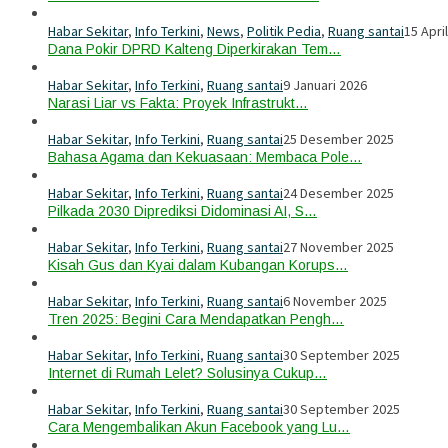
Habar Sekitar
,
Info Terkini
,
News
,
Politik Pedia
,
Ruang santai
15 Apri
Dana Pokir DPRD Kalteng Diperkirakan Tem…
Habar Sekitar
,
Info Terkini
,
Ruang santai
9 Januari 2026
Narasi Liar vs Fakta: Proyek Infrastrukt…
Habar Sekitar
,
Info Terkini
,
Ruang santai
25 Desember 2025
Bahasa Agama dan Kekuasaan: Membaca Pole…
Habar Sekitar
,
Info Terkini
,
Ruang santai
24 Desember 2025
Pilkada 2030 Diprediksi Didominasi AI, S…
Habar Sekitar
,
Info Terkini
,
Ruang santai
27 November 2025
Kisah Gus dan Kyai dalam Kubangan Korups…
Habar Sekitar
,
Info Terkini
,
Ruang santai
6 November 2025
Tren 2025: Begini Cara Mendapatkan Pengh…
Habar Sekitar
,
Info Terkini
,
Ruang santai
30 September 2025
Internet di Rumah Lelet? Solusinya Cukup…
Habar Sekitar
,
Info Terkini
,
Ruang santai
30 September 2025
Cara Mengembalikan Akun Facebook yang Lu…