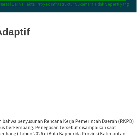
Narasi Liar vs Fakta: Proyek Infrastruktur Sukamara Tidak Seperti yang
daptif
kan bahwa penyusunan Rencana Kerja Pemerintah Daerah (RKPD)
terus berkembang. Penegasan tersebut disampaikan saat
bang) Tahun 2026 di Aula Bapperida Provinsi Kalimantan