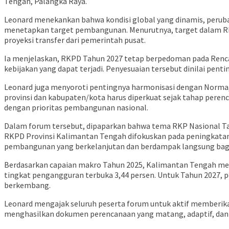
Tengah, Palangka Raya.
Leonard menekankan bahwa kondisi global yang dinamis, perubah
menetapkan target pembangunan. Menurutnya, target dalam RKPD
proyeksi transfer dari pemerintah pusat.
Ia menjelaskan, RKPD Tahun 2027 tetap berpedoman pada Ren
kebijakan yang dapat terjadi. Penyesuaian tersebut dinilai p
Leonard juga menyoroti pentingnya harmonisasi dengan Norma, Sta
provinsi dan kabupaten/kota harus diperkuat sejak tahap pere
dengan prioritas pembangunan nasional.
Dalam forum tersebut, dipaparkan bahwa tema RKP Nasional Tahu
RKPD Provinsi Kalimantan Tengah difokuskan pada peningkatan 
pembangunan yang berkelanjutan dan berdampak langsung bag
Berdasarkan capaian makro Tahun 2025, Kalimantan Tengah men
tingkat pengangguran terbuka 3,44 persen. Untuk Tahun 2027
berkembang.
Leonard mengajak seluruh peserta forum untuk aktif memberik
menghasilkan dokumen perencanaan yang matang, adaptif, dan