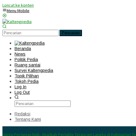
Loncat ke konten
Menu Mobile
Pencarian
Beranda
News
Politik Pedia
Ruang santai
Survei Kaltengpedia
Topik Pilihan
Tokoh Pedia
Log In
Log Out
Redaksi
Tentang Kami
Konten Spesial
Harga Pertamax Naik, Akankah Pertalite Terancam Langka di Kalimantan T