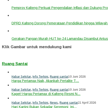
Pemprov Kalteng Perkuat Pengendalian Inflasi dan Dukung Pr
DPRD Kalteng Dorong Pemerataan Pendidikan hingga Wilayah 
Gerakan Pangan Murah HUT ke-24 Lamandau Disambut Antus
Klik Gambar untuk mendukung kami
Ruang Santai
Habar Sekitar
,
Info Terkini
,
Ruang santai
10 Juni 2026
Harga Pertamax Naik, Akankah Pertalite T…
Habar Sekitar
,
Info Terkini
,
Ruang santai
10 Juni 2026
Kaget! Harga Pertamax di Kalteng Resmi N…
Habar Sekitar
,
Info Terkini
,
News
,
Ruang santai
21 April 2026
Hari Kartini Bukan Sekadar Seremoni: Ini…