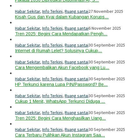
Pilkada 2030 Diprediksi Didominasi AI, S…
Habar Sekitar
,
Info Terkini
,
Ruang santai
27 November 2025
Kisah Gus dan Kyai dalam Kubangan Korups…
Habar Sekitar
,
Info Terkini
,
Ruang santai
6 November 2025
Tren 2025: Begini Cara Mendapatkan Pengh…
Habar Sekitar
,
Info Terkini
,
Ruang santai
30 September 2025
Internet di Rumah Lelet? Solusinya Cukup…
Habar Sekitar
,
Info Terkini
,
Ruang santai
30 September 2025
Cara Mengembalikan Akun Facebook yang Lu…
Habar Sekitar
,
Info Terkini
,
Ruang santai
30 September 2025
HP Terkunci karena Lupa PIN/Password? Be…
Habar Sekitar
,
Info Terkini
,
Ruang santai
30 September 2025
Cukup 1 Menit, WhatsApp Terkunci Diduga …
Habar Sekitar
,
Info Terkini
,
Ruang santai
30 September 2025
Tren 2025: Begini Cara Menghasilkan Uang…
Habar Sekitar
,
Info Terkini
,
Ruang santai
30 September 2025
Cara Terbaru Pulihkan Akun Instagram Saa…