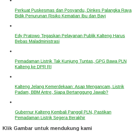
Perkuat Puskesmas dan Posyandu, Dinkes Palangka Raya
Bidik Penurunan Risiko Kematian Ibu dan Bayi
Edy Pratowo Tegaskan Pelayanan Publik Kalteng Harus
Bebas Maladministrasi
Pemadaman Listrik Tak Kunjung Tuntas, GPG Bawa PLN
Kalteng ke DPR RI
Kalteng Jelang Kemerdekaan: Asap Mengancam, Listrik
Padam, BBM Antre, Siapa Bertanggung Jawab?
Gubernur Kalteng Kembali Panggil PLN, Pastikan
Pemadaman Listrik Segera Berakhir
Klik Gambar untuk mendukung kami