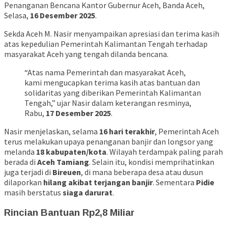
Penanganan Bencana Kantor Gubernur Aceh, Banda Aceh,
Selasa,
16 Desember 2025
.
Sekda Aceh M. Nasir menyampaikan apresiasi dan terima kasih
atas kepedulian Pemerintah Kalimantan Tengah terhadap
masyarakat Aceh yang tengah dilanda bencana.
“Atas nama Pemerintah dan masyarakat Aceh,
kami mengucapkan terima kasih atas bantuan dan
solidaritas yang diberikan Pemerintah Kalimantan
Tengah,” ujar Nasir dalam keterangan resminya,
Rabu,
17 Desember 2025
.
Nasir menjelaskan, selama
16 hari terakhir
, Pemerintah Aceh
terus melakukan upaya penanganan banjir dan longsor yang
melanda
18 kabupaten/kota
. Wilayah terdampak paling parah
berada di
Aceh Tamiang
. Selain itu, kondisi memprihatinkan
juga terjadi di
Bireuen
, di mana beberapa desa atau dusun
dilaporkan
hilang akibat terjangan banjir
. Sementara
Pidie
masih berstatus
siaga darurat
.
Rincian Bantuan Rp2,8 Miliar