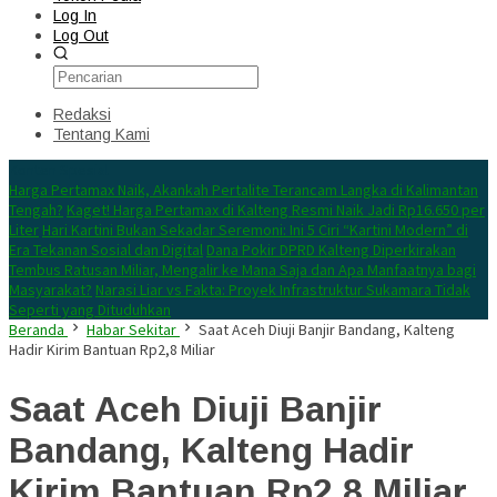
Log In
Log Out
Redaksi
Tentang Kami
Konten Spesial
Harga Pertamax Naik, Akankah Pertalite Terancam Langka di Kalimantan
Tengah?
Kaget! Harga Pertamax di Kalteng Resmi Naik Jadi Rp16.650 per
Liter
Hari Kartini Bukan Sekadar Seremoni: Ini 5 Ciri “Kartini Modern” di
Era Tekanan Sosial dan Digital
Dana Pokir DPRD Kalteng Diperkirakan
Tembus Ratusan Miliar, Mengalir ke Mana Saja dan Apa Manfaatnya bagi
Masyarakat?
Narasi Liar vs Fakta: Proyek Infrastruktur Sukamara Tidak
Seperti yang Dituduhkan
Beranda
Habar Sekitar
Saat Aceh Diuji Banjir Bandang, Kalteng
Hadir Kirim Bantuan Rp2,8 Miliar
Saat Aceh Diuji Banjir
Bandang, Kalteng Hadir
Kirim Bantuan Rp2,8 Miliar