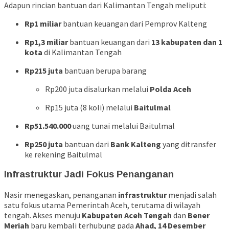
Adapun rincian bantuan dari Kalimantan Tengah meliputi:
Rp1 miliar
bantuan keuangan dari Pemprov Kalteng
Rp1,3 miliar
bantuan keuangan dari
13 kabupaten dan 1
kota
di Kalimantan Tengah
Rp215 juta
bantuan berupa barang
Rp200 juta disalurkan melalui
Polda Aceh
Rp15 juta (8 koli) melalui
Baitulmal
Rp51.540.000
uang tunai melalui Baitulmal
Rp250 juta
bantuan dari
Bank Kalteng
yang ditransfer
ke rekening Baitulmal
Infrastruktur Jadi Fokus Penanganan
Nasir menegaskan, penanganan
infrastruktur
menjadi salah
satu fokus utama Pemerintah Aceh, terutama di wilayah
tengah. Akses menuju
Kabupaten Aceh Tengah
dan
Bener
Meriah
baru kembali terhubung pada
Ahad, 14 Desember