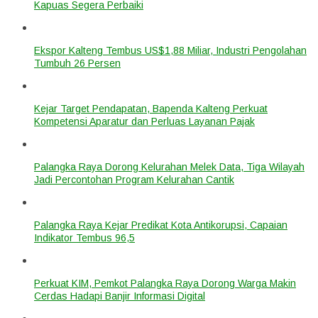
Kapuas Segera Perbaiki
Ekspor Kalteng Tembus US$1,88 Miliar, Industri Pengolahan
Tumbuh 26 Persen
Kejar Target Pendapatan, Bapenda Kalteng Perkuat
Kompetensi Aparatur dan Perluas Layanan Pajak
Palangka Raya Dorong Kelurahan Melek Data, Tiga Wilayah
Jadi Percontohan Program Kelurahan Cantik
Palangka Raya Kejar Predikat Kota Antikorupsi, Capaian
Indikator Tembus 96,5
Perkuat KIM, Pemkot Palangka Raya Dorong Warga Makin
Cerdas Hadapi Banjir Informasi Digital