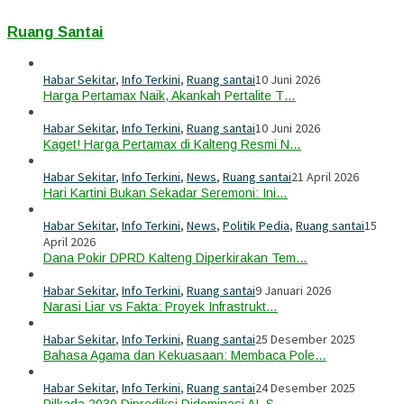
Ruang Santai
Habar Sekitar
,
Info Terkini
,
Ruang santai
10 Juni 2026
Harga Pertamax Naik, Akankah Pertalite T…
Habar Sekitar
,
Info Terkini
,
Ruang santai
10 Juni 2026
Kaget! Harga Pertamax di Kalteng Resmi N…
Habar Sekitar
,
Info Terkini
,
News
,
Ruang santai
21 April 2026
Hari Kartini Bukan Sekadar Seremoni: Ini…
Habar Sekitar
,
Info Terkini
,
News
,
Politik Pedia
,
Ruang santai
15
April 2026
Dana Pokir DPRD Kalteng Diperkirakan Tem…
Habar Sekitar
,
Info Terkini
,
Ruang santai
9 Januari 2026
Narasi Liar vs Fakta: Proyek Infrastrukt…
Habar Sekitar
,
Info Terkini
,
Ruang santai
25 Desember 2025
Bahasa Agama dan Kekuasaan: Membaca Pole…
Habar Sekitar
,
Info Terkini
,
Ruang santai
24 Desember 2025