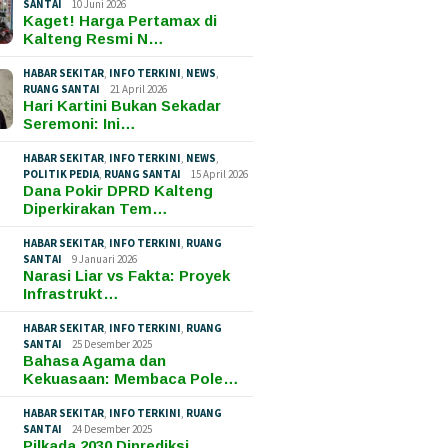
SANTAI
10 Juni 2026
Kaget! Harga Pertamax di
Kalteng Resmi N…
HABAR SEKITAR
,
INFO TERKINI
,
NEWS
,
RUANG SANTAI
21 April 2026
Hari Kartini Bukan Sekadar
Seremoni: Ini…
HABAR SEKITAR
,
INFO TERKINI
,
NEWS
,
POLITIK PEDIA
,
RUANG SANTAI
15 April 2026
Dana Pokir DPRD Kalteng
Diperkirakan Tem…
HABAR SEKITAR
,
INFO TERKINI
,
RUANG
SANTAI
9 Januari 2026
Narasi Liar vs Fakta: Proyek
Infrastrukt…
HABAR SEKITAR
,
INFO TERKINI
,
RUANG
SANTAI
25 Desember 2025
Bahasa Agama dan
Kekuasaan: Membaca Pole…
HABAR SEKITAR
,
INFO TERKINI
,
RUANG
SANTAI
24 Desember 2025
Pilkada 2030 Diprediksi