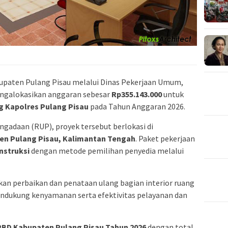
upaten Pulang Pisau melalui Dinas Pekerjaan Umum,
ngalokasikan anggaran sebesar
Rp355.143.000
untuk
ng Kapolres Pulang Pisau
pada Tahun Anggaran 2026.
adaan (RUP), proyek tersebut berlokasi di
en Pulang Pisau, Kalimantan Tengah
. Paket pekerjaan
nstruksi
dengan metode pemilihan penyedia melalui
kan perbaikan dan penataan ulang bagian interior ruang
endukung kenyamanan serta efektivitas pelayanan dan
BD Kabupaten Pulang Pisau Tahun 2026
dengan total