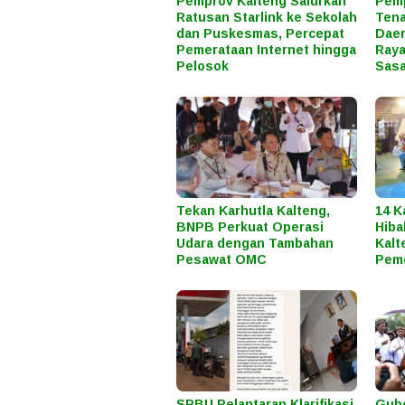
Pemprov Kalteng Salurkan
Pem
Ratusan Starlink ke Sekolah
Tena
dan Puskesmas, Percepat
Daer
Pemerataan Internet hingga
Raya
Pelosok
Sas
Tekan Karhutla Kalteng,
14 K
BNPB Perkuat Operasi
Hiba
Udara dengan Tambahan
Kalt
Pesawat OMC
Peme
SPBU Pelantaran Klarifikasi
Gube