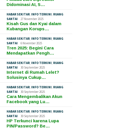
Didominasi AI, S…
HABAR SEKITAR
,
INFO TERKINI
,
RUANG
SANTAI
27 November 2025
Kisah Gus dan Kyai dalam
Kubangan Korups…
HABAR SEKITAR
,
INFO TERKINI
,
RUANG
SANTAI
6 November 2025
Tren 2025: Begini Cara
Mendapatkan Pengh…
HABAR SEKITAR
,
INFO TERKINI
,
RUANG
SANTAI
30 September 2025
Internet di Rumah Lelet?
Solusinya Cukup…
HABAR SEKITAR
,
INFO TERKINI
,
RUANG
SANTAI
30 September 2025
Cara Mengembalikan Akun
Facebook yang Lu…
HABAR SEKITAR
,
INFO TERKINI
,
RUANG
SANTAI
30 September 2025
HP Terkunci karena Lupa
PIN/Password? Be…