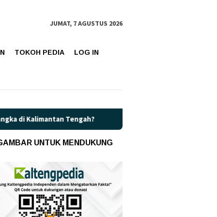
JUMAT, 7 AGUSTUS 2026
AN
TOKOH PEDIA
LOG IN
n Tengah?
Kaget! Harga Pertamax di Kalteng Resmi Naik J
 GAMBAR UNTUK MENDUKUNG