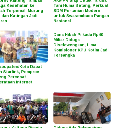
prov Kalteng Tambah
AKMPR Siap Cetak Taruna
ga Kesehatan ke
Tani Huma Betang, Perkuat
ah Terpencil, Murung
SDM Pertanian Modern
 dan Katingan Jadi
untuk Swasembada Pangan
aran
Nasional
Dana Hibah Pilkada Rp40
Miliar Diduga
Diselewengkan, Lima
Komisioner KPU Kotim Jadi
Tersangka
abupaten/Kota Dapat
h Starlink, Pemprov
eng Percepat
rataan Internet
rnur Kalteng Pimpin
Diduga Ada Pelangsiran