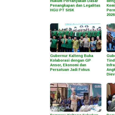
Hukum Pertanyakan Dasar
den
Penangkapan dan Legalitas
Kem
HGU PT SISK
Pern
2026
Gubernur Kalteng Buka
Gube
Kolaborasi dengan GP
Tind
Ansor, Ekonomi dan
Infr
Persatuan Jadi Fokus
Angk
Diev