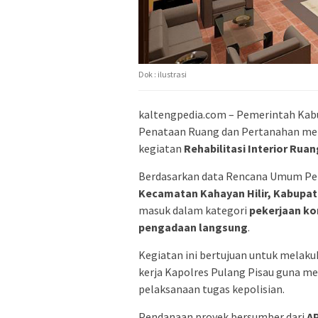
Dok : ilustrasi
kaltengpedia.com – Pemerintah Kab
Penataan Ruang dan Pertanahan me
kegiatan
Rehabilitasi Interior Rua
Berdasarkan data Rencana Umum Peng
Kecamatan Kahayan Hilir, Kabupat
masuk dalam kategori
pekerjaan ko
pengadaan langsung
.
Kegiatan ini bertujuan untuk melaku
kerja Kapolres Pulang Pisau guna m
pelaksanaan tugas kepolisian.
Pendanaan proyek bersumber dari
AP