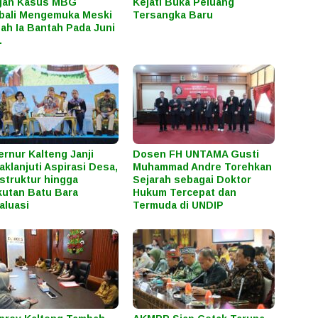
gan Kasus MBG
Kejati Buka Peluang
bali Mengemuka Meski
Tersangka Baru
ah Ia Bantah Pada Juni
.
rnur Kalteng Janji
Dosen FH UNTAMA Gusti
aklanjuti Aspirasi Desa,
Muhammad Andre Torehkan
astruktur hingga
Sejarah sebagai Doktor
utan Batu Bara
Hukum Tercepat dan
aluasi
Termuda di UNDIP