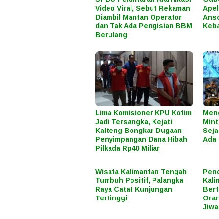
Video Viral, Sebut Rekaman
Apel
Diambil Mantan Operator
Anso
dan Tak Ada Pengisian BBM
Keba
Berulang
Lima Komisioner KPU Kotim
Meng
Jadi Tersangka, Kejati
Mint
Kalteng Bongkar Dugaan
Seja
Penyimpangan Dana Hibah
Ada 
Pilkada Rp40 Miliar
Wisata Kalimantan Tengah
Pend
Tumbuh Positif, Palangka
Kali
Raya Catat Kunjungan
Bert
Tertinggi
Oran
Jiwa