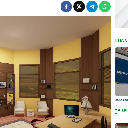
RUAN
HABAR S
2026
Harga
T…