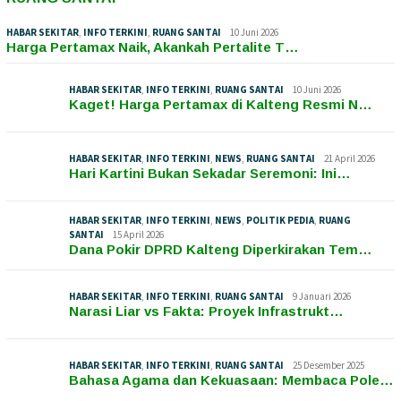
HABAR SEKITAR
,
INFO TERKINI
,
RUANG SANTAI
10 Juni 2026
Harga Pertamax Naik, Akankah Pertalite T…
HABAR SEKITAR
,
INFO TERKINI
,
RUANG SANTAI
10 Juni 2026
Kaget! Harga Pertamax di Kalteng Resmi N…
HABAR SEKITAR
,
INFO TERKINI
,
NEWS
,
RUANG SANTAI
21 April 2026
Hari Kartini Bukan Sekadar Seremoni: Ini…
HABAR SEKITAR
,
INFO TERKINI
,
NEWS
,
POLITIK PEDIA
,
RUANG
SANTAI
15 April 2026
Dana Pokir DPRD Kalteng Diperkirakan Tem…
HABAR SEKITAR
,
INFO TERKINI
,
RUANG SANTAI
9 Januari 2026
Narasi Liar vs Fakta: Proyek Infrastrukt…
HABAR SEKITAR
,
INFO TERKINI
,
RUANG SANTAI
25 Desember 2025
Bahasa Agama dan Kekuasaan: Membaca Pole…