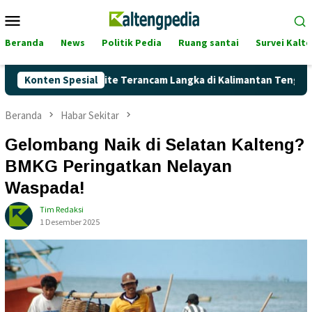
Loncat
Menu
ke
Mobile
konten
Beranda
News
Politik Pedia
Ruang santai
Survei Kalt
ah Pertalite Terancam Langka di Kalimantan Tengah?
Konten Spesial
Kag
Beranda
Habar Sekitar
Gelombang Naik di Selatan Kalteng?
BMKG Peringatkan Nelayan
Waspada!
Tim Redaksi
1 Desember 2025