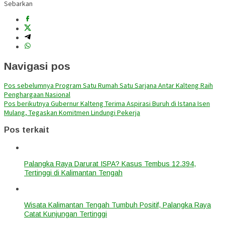
Sebarkan
Navigasi pos
Pos sebelumnya
Program Satu Rumah Satu Sarjana Antar Kalteng Raih
Penghargaan Nasional
Pos berikutnya
Gubernur Kalteng Terima Aspirasi Buruh di Istana Isen
Mulang, Tegaskan Komitmen Lindungi Pekerja
Pos terkait
Palangka Raya Darurat ISPA? Kasus Tembus 12.394,
Tertinggi di Kalimantan Tengah
Wisata Kalimantan Tengah Tumbuh Positif, Palangka Raya
Catat Kunjungan Tertinggi