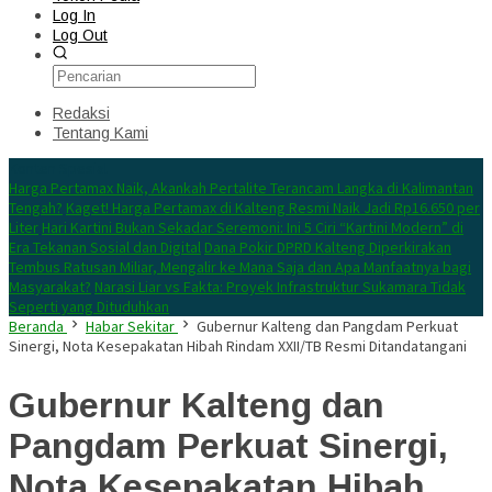
Log In
Log Out
Redaksi
Tentang Kami
Konten Spesial
Harga Pertamax Naik, Akankah Pertalite Terancam Langka di Kalimantan
Tengah?
Kaget! Harga Pertamax di Kalteng Resmi Naik Jadi Rp16.650 per
Liter
Hari Kartini Bukan Sekadar Seremoni: Ini 5 Ciri “Kartini Modern” di
Era Tekanan Sosial dan Digital
Dana Pokir DPRD Kalteng Diperkirakan
Tembus Ratusan Miliar, Mengalir ke Mana Saja dan Apa Manfaatnya bagi
Masyarakat?
Narasi Liar vs Fakta: Proyek Infrastruktur Sukamara Tidak
Seperti yang Dituduhkan
Beranda
Habar Sekitar
Gubernur Kalteng dan Pangdam Perkuat
Sinergi, Nota Kesepakatan Hibah Rindam XXII/TB Resmi Ditandatangani
Gubernur Kalteng dan
Pangdam Perkuat Sinergi,
Nota Kesepakatan Hibah