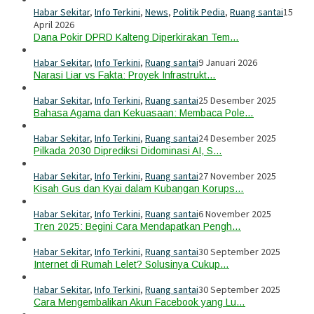
Habar Sekitar
,
Info Terkini
,
News
,
Politik Pedia
,
Ruang santai
15
April 2026
Dana Pokir DPRD Kalteng Diperkirakan Tem…
Habar Sekitar
,
Info Terkini
,
Ruang santai
9 Januari 2026
Narasi Liar vs Fakta: Proyek Infrastrukt…
Habar Sekitar
,
Info Terkini
,
Ruang santai
25 Desember 2025
Bahasa Agama dan Kekuasaan: Membaca Pole…
Habar Sekitar
,
Info Terkini
,
Ruang santai
24 Desember 2025
Pilkada 2030 Diprediksi Didominasi AI, S…
Habar Sekitar
,
Info Terkini
,
Ruang santai
27 November 2025
Kisah Gus dan Kyai dalam Kubangan Korups…
Habar Sekitar
,
Info Terkini
,
Ruang santai
6 November 2025
Tren 2025: Begini Cara Mendapatkan Pengh…
Habar Sekitar
,
Info Terkini
,
Ruang santai
30 September 2025
Internet di Rumah Lelet? Solusinya Cukup…
Habar Sekitar
,
Info Terkini
,
Ruang santai
30 September 2025
Cara Mengembalikan Akun Facebook yang Lu…