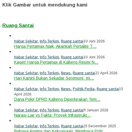
Klik Gambar untuk mendukung kami
Ruang Santai
Habar Sekitar
,
Info Terkini
,
Ruang santai
10 Juni 2026
Harga Pertamax Naik, Akankah Pertalite T…
Habar Sekitar
,
Info Terkini
,
Ruang santai
10 Juni 2026
Kaget! Harga Pertamax di Kalteng Resmi N…
Habar Sekitar
,
Info Terkini
,
News
,
Ruang santai
21 April 2026
Hari Kartini Bukan Sekadar Seremoni: Ini…
Habar Sekitar
,
Info Terkini
,
News
,
Politik Pedia
,
Ruang santai
15
April 2026
Dana Pokir DPRD Kalteng Diperkirakan Tem…
Habar Sekitar
,
Info Terkini
,
Ruang santai
9 Januari 2026
Narasi Liar vs Fakta: Proyek Infrastrukt…
Habar Sekitar
,
Info Terkini
,
Ruang santai
25 Desember 2025
Bahasa Agama dan Kekuasaan: Membaca Pole…