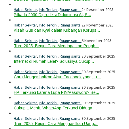
Habar Sekitar
,
Info Terkini
,
Ruang santai
24 Desember 2025
Pilkada 2030 Diprediksi Didominasi AI, S…
Habar Sekitar
,
Info Terkini
,
Ruang santai
27 November 2025
Kisah Gus dan Kyai dalam Kubangan Korups…
Habar Sekitar
,
Info Terkini
,
Ruang santai
6 November 2025
Tren 2025: Begini Cara Mendapatkan Pengh…
Habar Sekitar
,
Info Terkini
,
Ruang santai
30 September 2025
Internet di Rumah Lelet? Solusinya Cukup…
Habar Sekitar
,
Info Terkini
,
Ruang santai
30 September 2025
Cara Mengembalikan Akun Facebook yang Lu…
Habar Sekitar
,
Info Terkini
,
Ruang santai
30 September 2025
HP Terkunci karena Lupa PIN/Password? Be…
Habar Sekitar
,
Info Terkini
,
Ruang santai
30 September 2025
Cukup 1 Menit, WhatsApp Terkunci Diduga …
Habar Sekitar
,
Info Terkini
,
Ruang santai
30 September 2025
Tren 2025: Begini Cara Menghasilkan Uang…