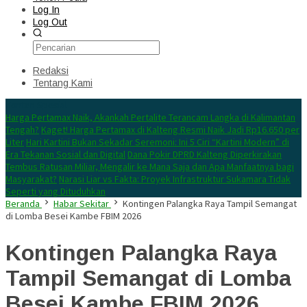
Log In
Log Out
Redaksi
Tentang Kami
Konten Spesial
Harga Pertamax Naik, Akankah Pertalite Terancam Langka di Kalimantan
Tengah?
Kaget! Harga Pertamax di Kalteng Resmi Naik Jadi Rp16.650 per
Liter
Hari Kartini Bukan Sekadar Seremoni: Ini 5 Ciri “Kartini Modern” di
Era Tekanan Sosial dan Digital
Dana Pokir DPRD Kalteng Diperkirakan
Tembus Ratusan Miliar, Mengalir ke Mana Saja dan Apa Manfaatnya bagi
Masyarakat?
Narasi Liar vs Fakta: Proyek Infrastruktur Sukamara Tidak
Seperti yang Dituduhkan
Beranda
Habar Sekitar
Kontingen Palangka Raya Tampil Semangat
di Lomba Besei Kambe FBIM 2026
Kontingen Palangka Raya
Tampil Semangat di Lomba
Besei Kambe FBIM 2026