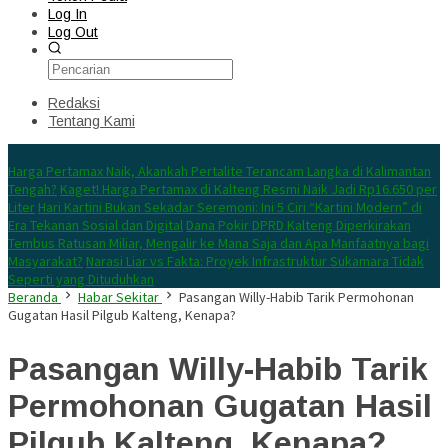
Log In
Log Out
Redaksi
Tentang Kami
Konten Spesial
Harga Pertamax Naik, Akankah Pertalite Terancam Langka di Kalimantan
Tengah?
Kaget! Harga Pertamax di Kalteng Resmi Naik Jadi Rp16.650 per
Liter
Hari Kartini Bukan Sekadar Seremoni: Ini 5 Ciri “Kartini Modern” di
Era Tekanan Sosial dan Digital
Dana Pokir DPRD Kalteng Diperkirakan
Tembus Ratusan Miliar, Mengalir ke Mana Saja dan Apa Manfaatnya bagi
Masyarakat?
Narasi Liar vs Fakta: Proyek Infrastruktur Sukamara Tidak
Seperti yang Dituduhkan
Beranda
Habar Sekitar
Pasangan Willy-Habib Tarik Permohonan
Gugatan Hasil Pilgub Kalteng, Kenapa?
Pasangan Willy-Habib Tarik
Permohonan Gugatan Hasil
Pilgub Kalteng, Kenapa?