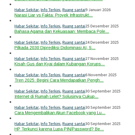
Habar Sekitar
,
Info Terkini
,
Ruang santai
9 Januari 2026
Narasi Liar vs Fakta: Proyek Infrastrukt…
Habar Sekitar
,
Info Terkini
,
Ruang santai
25 Desember 2025
Bahasa Agama dan Kekuasaan: Membaca Pole…
Habar Sekitar
,
Info Terkini
,
Ruang santai
24 Desember 2025
Pilkada 2030 Diprediksi Didominasi AI, S…
Habar Sekitar
,
Info Terkini
,
Ruang santai
27 November 2025
Kisah Gus dan Kyai dalam Kubangan Korups…
Habar Sekitar
,
Info Terkini
,
Ruang santai
6 November 2025
Tren 2025: Begini Cara Mendapatkan Pengh…
Habar Sekitar
,
Info Terkini
,
Ruang santai
30 September 2025
Internet di Rumah Lelet? Solusinya Cukup…
Habar Sekitar
,
Info Terkini
,
Ruang santai
30 September 2025
Cara Mengembalikan Akun Facebook yang Lu…
Habar Sekitar
,
Info Terkini
,
Ruang santai
30 September 2025
HP Terkunci karena Lupa PIN/Password? Be…