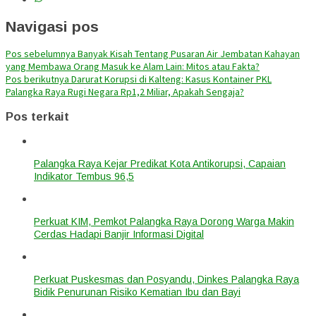
Navigasi pos
Pos sebelumnya
Banyak Kisah Tentang Pusaran Air Jembatan Kahayan
yang Membawa Orang Masuk ke Alam Lain: Mitos atau Fakta?
Pos berikutnya
Darurat Korupsi di Kalteng: Kasus Kontainer PKL
Palangka Raya Rugi Negara Rp1,2 Miliar, Apakah Sengaja?
Pos terkait
Palangka Raya Kejar Predikat Kota Antikorupsi, Capaian
Indikator Tembus 96,5
Perkuat KIM, Pemkot Palangka Raya Dorong Warga Makin
Cerdas Hadapi Banjir Informasi Digital
Perkuat Puskesmas dan Posyandu, Dinkes Palangka Raya
Bidik Penurunan Risiko Kematian Ibu dan Bayi