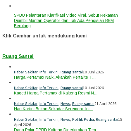
SPBU Pelantaran Klarifikasi Video Viral, Sebut Rekaman
Diambil Mantan Operator dan Tak Ada Pengisian BBM
Berulang
Klik Gambar untuk mendukung kami
Ruang Santai
Habar Sekitar
,
Info Terkini
,
Ruang santai
10 Juni 2026
Harga Pertamax Naik, Akankah Pertalite T…
Habar Sekitar
,
Info Terkini
,
Ruang santai
10 Juni 2026
Kaget! Harga Pertamax di Kalteng Resmi N…
Habar Sekitar
,
Info Terkini
,
News
,
Ruang santai
21 April 2026
Hari Kartini Bukan Sekadar Seremoni: Ini…
Habar Sekitar
,
Info Terkini
,
News
,
Politik Pedia
,
Ruang santai
15
April 2026
Dana Pokir DPRD Kalteng Diperkirakan Tem…